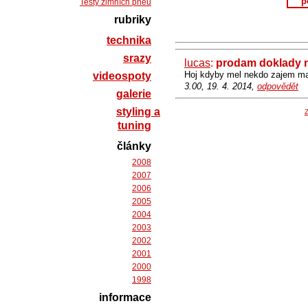
p
Testy zimních pneu
rubriky
technika
srazy
lucas
:
prodam doklady n
Hoj kdyby mel nekdo zajem ma
videospoty
3.00, 19. 4. 2014,
odpovědět
galerie
styling a
Z
tuning
články
2008
2007
2006
2005
2004
2003
2002
2001
2000
1998
informace