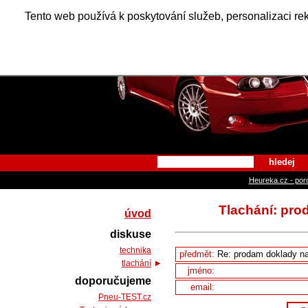
Alfa Ro
Tento web používá k poskytování služeb, personalizaci re
hledej
Heureka.cz - por
Tlachání: pro
úvod
diskuse
technika
předmět:
tlachání
jméno:
doporučujeme
email:
Pneu-TEST.cz