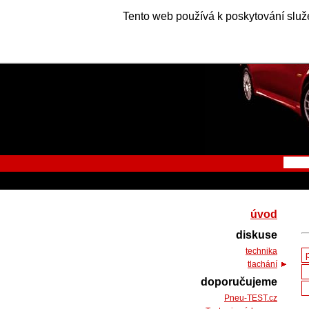
Tento web používá k poskytování služe
úvod
diskuse
technika
tlachání
doporučujeme
Pneu-TEST.cz