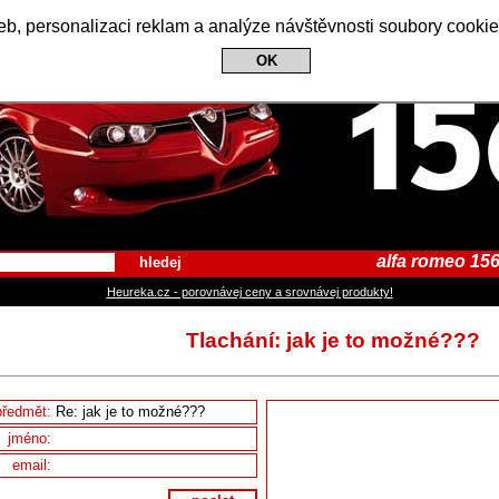
Alfa Romeo 156 Club
b, personalizaci reklam a analýze návštěvnosti soubory cookie
OK
alfa romeo 156
hledej
Heureka.cz - porovnávej ceny a srovnávej produkty!
Tlachání: jak je to možné???
předmět:
jméno:
email: