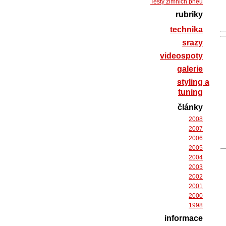
Testy zimních pneu
rubriky
technika
srazy
videospoty
galerie
styling a
tuning
články
2008
2007
2006
2005
2004
2003
2002
2001
2000
1998
informace