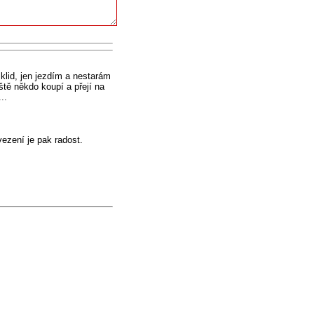
 klid, jen jezdím a nestarám
eště někdo koupí a přejí na
..
svezení je pak radost.