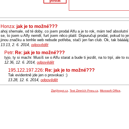
poslat
Honza:
jak je to možné???
ahoj shemale, od té doby, co jsem prodal Alfu a je to rok, mám teď absolutní
se, to jsem u Alfy neměl, furt jsem něco platil. Dopuručuji prodat, pokud to j
jinou značku a tenhle web nebude potřeba, stačí jen fan club. Ok, tak bááááj.
13.13, 2. 6. 2014,
odpovědět
Petr:
Re: jak je to možné???
tyjo, ty si machr. Musíš se o Alfu starat a bude ti jezdit, na to trpí, ale to 
12.36, 12. 6. 2014,
odpovědět
195.122.197.226:
Re: jak je to možné???
Tak evidentně jde jen o provokaci :)
13.28, 12. 6. 2014,
odpovědět
ZlatýIngot.cz
,
Test Zimních Pneu.cz
,
Microsoft Office
,