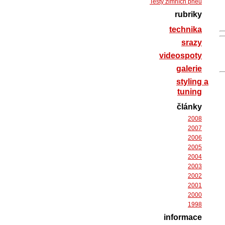
Testy zimních pneu
rubriky
technika
srazy
videospoty
galerie
styling a
tuning
články
2008
2007
2006
2005
2004
2003
2002
2001
2000
1998
informace