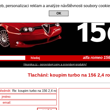
Alfa Romeo 156 Club
b, personalizaci reklam a analýze návštěvnosti soubory cookie
OK
alfa romeo 156
hledej
Heureka.cz - porovnávej ceny a srovnávej produkty!
Tlachání: koupim turbo na 156 2,4 r
předmět:
jméno:
email: