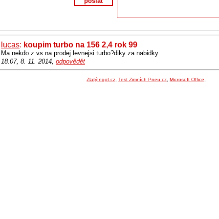
poslat
lucas
:
koupim turbo na 156 2,4 rok 99
Ma nekdo z vs na prodej levnejsi turbo?diky za nabidky
18.07, 8. 11. 2014,
odpovědět
ZlatýIngot.cz
,
Test Zimních Pneu.cz
,
Microsoft Office
,