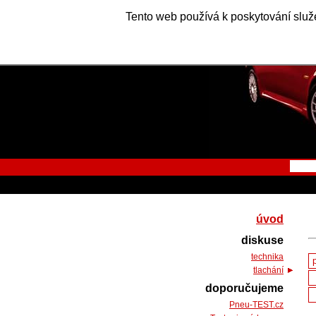
Tento web používá k poskytování služe
úvod
diskuse
technika
tlachání
doporučujeme
Pneu-TEST.cz