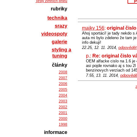
p
Testy zimních pneu
rubriky
technika
srazy
majky 156
:
original čisl
Ahoj sportáci! je tady nekdo s 
videospoty
auta mi bylo zdeleno že tam je 
galerie
info dekuji!
22.25, 12. 11. 2014,
odpovědět
styling a
tuning
p.:
Re: original čislo 
OEM alfacke cislo na 1.6 je 
články
asi pojde rovnako aj s tou 
benzinovych verziach od 14
2008
7.55, 13. 11. 2014,
odpovědě
2007
2006
Z
2005
2004
2003
2002
2001
2000
1998
informace