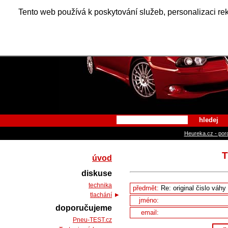
Alfa Ro
Tento web používá k poskytování služeb, personalizaci re
hledej
Heureka.cz - por
T
úvod
diskuse
technika
předmět:
tlachání
jméno:
doporučujeme
email:
Pneu-TEST.cz