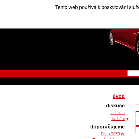
Tento web používá k poskytování služe
úvod
diskuse
technika
tlachání
doporučujeme
Pneu-TEST.cz