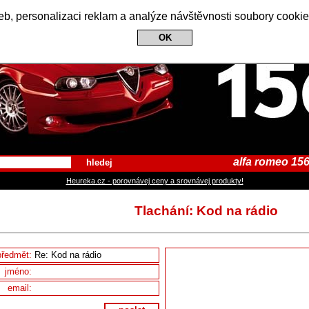
Alfa Romeo 156 Club
b, personalizaci reklam a analýze návštěvnosti soubory cookie
OK
alfa romeo 156
hledej
Heureka.cz - porovnávej ceny a srovnávej produkty!
Tlachání: Kod na rádio
předmět:
jméno:
email: