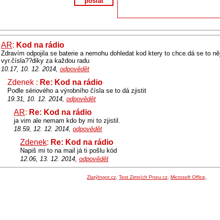
poslat
AR
:
Kod na rádio
Zdravím odpojila se baterie a nemohu dohledat kod ktery to chce.dá se to něja
vyr.čísla??diky za každou radu
10.17, 10. 12. 2014,
odpovědět
Zdenek :
Re: Kod na rádio
Podle sériového a výrobního čísla se to dá zjistit
19.31, 10. 12. 2014,
odpovědět
AR
:
Re: Kod na rádio
ja vim ale nemam kdo by mi to zjistil.
18.59, 12. 12. 2014,
odpovědět
Zdenek
:
Re: Kod na rádio
Napiš mi to na mail já ti pošlu kód
12.06, 13. 12. 2014,
odpovědět
ZlatýIngot.cz
,
Test Zimních Pneu.cz
,
Microsoft Office
,