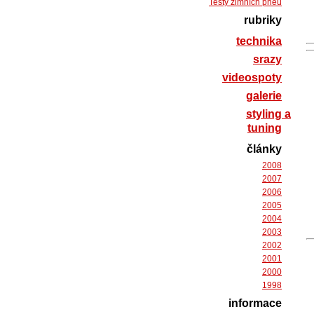
Testy zimních pneu
rubriky
technika
srazy
videospoty
galerie
styling a
tuning
články
2008
2007
2006
2005
2004
2003
2002
2001
2000
1998
informace