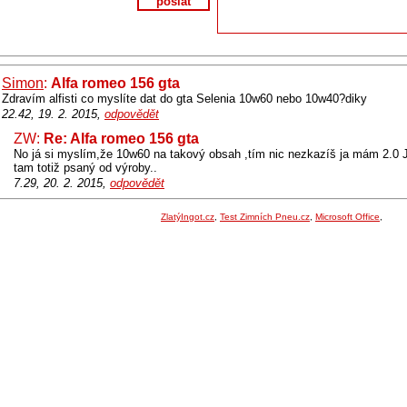
poslat
Simon
:
Alfa romeo 156 gta
Zdravím alfisti co myslíte dat do gta Selenia 10w60 nebo 10w40?diky
22.42, 19. 2. 2015,
odpovědět
ZW:
Re: Alfa romeo 156 gta
No já si myslím,že 10w60 na takový obsah ,tím nic nezkazíš ja mám 2.0 
tam totiž psaný od výroby..
7.29, 20. 2. 2015,
odpovědět
ZlatýIngot.cz
,
Test Zimních Pneu.cz
,
Microsoft Office
,