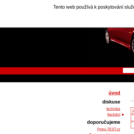
Tento web používá k poskytování služe
úvod
diskuse
technika
tlachání
doporučujeme
Pneu-TEST.cz