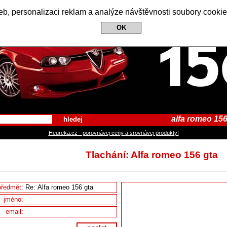
Alfa Romeo 156 Club
b, personalizaci reklam a analýze návštěvnosti soubory cookie
OK
alfa romeo 156
hledej
Heureka.cz - porovnávej ceny a srovnávej produkty!
Tlachání: Alfa romeo 156 gta
předmět:
jméno:
email: