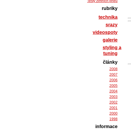
Testy zimních pneu
rubriky
technika
srazy
videospoty
galerie
styling a
tuning
články
2008
2007
2006
2005
2004
2003
2002
2001
2000
1998
informace