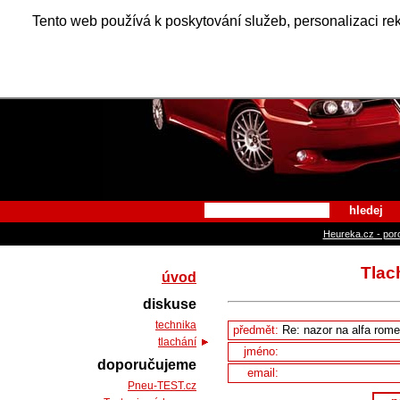
Alfa Ro
Tento web používá k poskytování služeb, personalizaci re
hledej
Heureka.cz - por
Tlac
úvod
diskuse
technika
předmět:
tlachání
jméno:
doporučujeme
email:
Pneu-TEST.cz