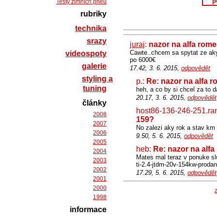
p
Testy zimních pneu
rubriky
technika
srazy
juraj
:
nazor na alfa rom
Cawte..chcem sa spytat ze aky 
videospoty
po 6000€
galerie
17.42, 3. 6. 2015,
odpovědět
styling a
p.:
Re: nazor na alfa 
tuning
heh, a co by si chcel za to 
20.17, 3. 6. 2015,
odpovědět
články
host86-136-246-251.ra
2008
159?
2007
No zalezi aky rok a stav km
2006
9.50, 5. 6. 2015,
odpovědět
2005
heb:
Re: nazor na alf
2004
Mates mal teraz v ponuke slu
2003
ti-2.4-jtdm-20v-154kw-proda
2002
17.29, 5. 6. 2015,
odpovědět
2001
2000
Z
1998
informace