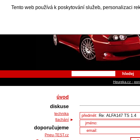
Alfa Ro
Tento web používá k poskytování služeb, personalizaci re
hledej
Heureka.cz - por
úvod
diskuse
technika
předmět:
tlachání
jméno:
doporučujeme
email:
Pneu-TEST.cz