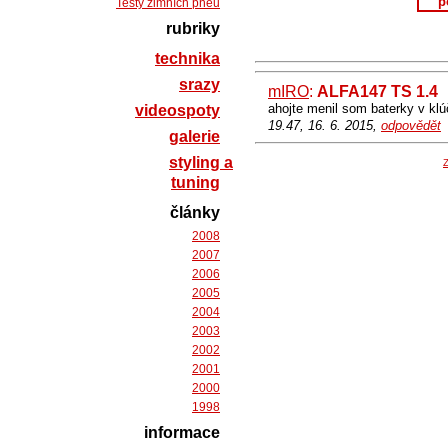
p
Testy zimních pneu
rubriky
technika
srazy
mIRO
:
ALFA147 TS 1.4
ahojte menil som baterky v klúč
videospoty
19.47, 16. 6. 2015,
odpovědět
galerie
styling a
Z
tuning
články
2008
2007
2006
2005
2004
2003
2002
2001
2000
1998
informace