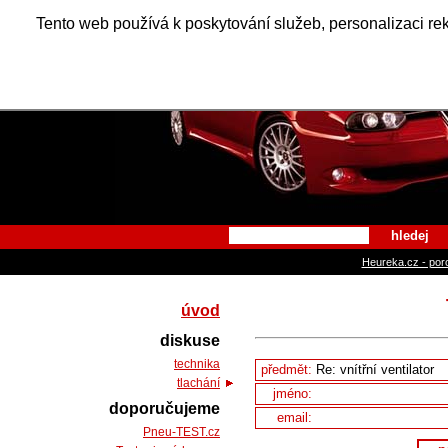
Alfa Ro
Tento web používá k poskytování služeb, personalizaci re
hledej
Heureka.cz - por
úvod
diskuse
technika
předmět:
tlachání
jméno:
doporučujeme
email:
Pneu-TEST.cz