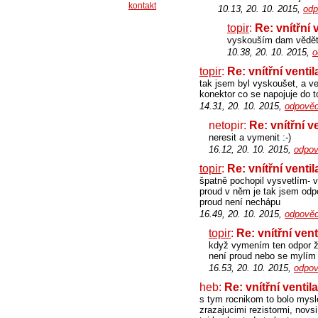
kontakt
10.13, 20. 10. 2015,
odp
topir
:
Re: vnítřní 
vyskouším dam vědě
10.38, 20. 10. 2015,
o
topir
:
Re: vnítřní ventil
tak jsem byl vyskoušet, a ve
konektor co se napojuje do 
14.31, 20. 10. 2015,
odpověd
netopir:
Re: vnítřní v
neresit a vymenit :-)
16.12, 20. 10. 2015,
odpov
topir
:
Re: vnítřní ventil
špatně pochopil vysvetlím- 
proud v něm je tak jsem odp
proud není nechápu
16.49, 20. 10. 2015,
odpověd
topir
:
Re: vnítřní vent
když vymením ten odpor ž
není proud nebo se mylím
16.53, 20. 10. 2015,
odpov
heb:
Re: vnítřní ventil
s tym rocnikom to bolo mysle
zrazajucimi rezistormi, novs