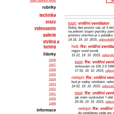
p
Testy zimních pneu
rubriky
technika
srazy
topir
:
vnítřní ventilator
Dobrý den prosím vás už 4 dní n
videospoty
na jednom stupní pojístky jse
galerie
prostoru všechno je v pořadku
14.15, 19. 10. 2015,
odpovědět
styling a
tuning
heb:
Re: vnítřní ventil
najprv uved rocnik
články
15.22, 19. 10. 2015,
odpověd
2008
topir
:
Re: vnítřní vent
2007
omlouvám se 156 2.0 199
2006
17.55, 19. 10. 2015,
odpov
2005
netopir:
Re: vnítřní ven
2004
bud je vadny ventilator, nebo
2003
19.02, 19. 10. 2015,
odpověd
2002
topir
:
Re: vnítřní vent
2001
jak mám vyskoušet ? obě 
2000
20.59, 19. 10. 2015,
odpov
1998
netopir:
Re: vnítřní 
informace
do ventilatoru vede jen 