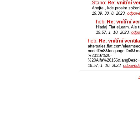
Stano
:
Re: vnítřní ve
Ahojte , kde prosim zože
19.39, 30. 8. 2023,
odpově
heb:
Re: vnítřní ven
Hladaj Fiat eLearn. Ale t
19.57, 1. 10. 2023,
odpo
heb:
Re: vnítřní ventil
aftersales.fiat.com/elearnse
nodeID=8&languageID=8&m
%20116%20-
%20Alfa%20156&langDesc
19.57, 1. 10. 2023,
odpovědě
Z