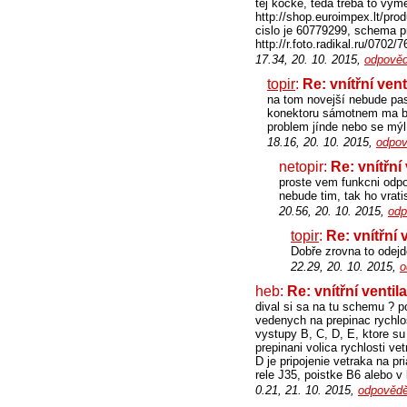
tej kocke, teda treba to vyme
http://shop.euroimpex.lt/pr
cislo je 60779299, schema pr
http://r.foto.radikal.ru/0702
17.34, 20. 10. 2015,
odpověd
topir
:
Re: vnítřní vent
na tom novejší nebude pas
konektoru sámotnem ma by
problem jínde nebo se mý
18.16, 20. 10. 2015,
odpov
netopir:
Re: vnítřní 
proste vem funkcni odpo
nebude tim, tak ho vrat
20.56, 20. 10. 2015,
odp
topir
:
Re: vnítřní 
Dobře zrovna to odejd
22.29, 20. 10. 2015,
o
heb:
Re: vnítřní ventil
dival si sa na tu schemu ? p
vedenych na prepinac rychlos
vystupy B, C, D, E, ktore su
prepinani volica rychlosti v
D je pripojenie vetraka na p
rele J35, poistke B6 alebo v
0.21, 21. 10. 2015,
odpovědě