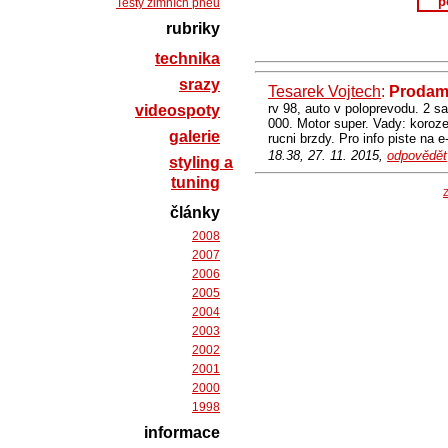
p
Testy zimních pneu
rubriky
technika
srazy
Tesarek Vojtech
:
Prodam
rv 98, auto v poloprevodu. 2 s
videospoty
000. Motor super. Vady: koroze
galerie
rucni brzdy. Pro info piste na
18.38, 27. 11. 2015,
odpovědět
styling a
tuning
Z
články
2008
2007
2006
2005
2004
2003
2002
2001
2000
1998
informace