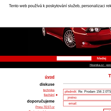
Alfa Ro
Tento web používá k poskytování služeb, personalizaci re
hledej
Heureka.cz - por
T
úvod
diskuse
technika
předmět:
tlachání
jméno:
doporučujeme
email:
Pneu-TEST.cz