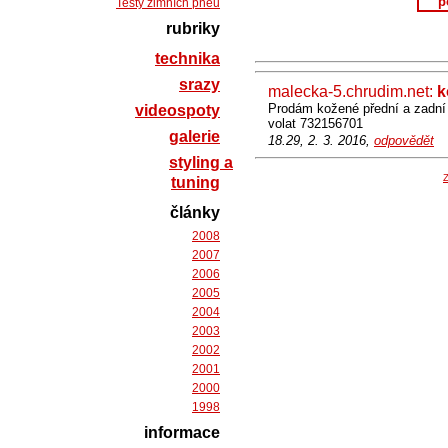
p
Testy zimních pneu
rubriky
technika
srazy
malecka-5.chrudim.net:
k
Prodám kožené přední a zadní
videospoty
volat 732156701
galerie
18.29, 2. 3. 2016,
odpovědět
styling a
Z
tuning
články
2008
2007
2006
2005
2004
2003
2002
2001
2000
1998
informace