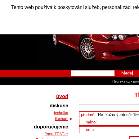
Alfa Ro
Tento web používá k poskytování služeb, personalizaci re
hledej
Heureka.cz - por
T
úvod
diskuse
technika
předmět:
tlachání
jméno:
doporučujeme
email:
Pneu-TEST.cz