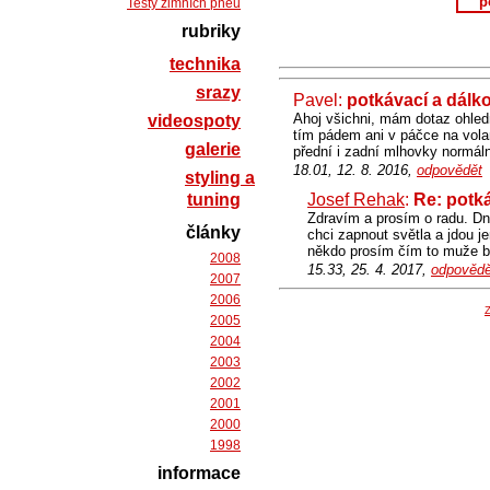
p
Testy zimních pneu
rubriky
technika
srazy
Pavel:
potkávací a dálko
Ahoj všichni, mám dotaz ohledn
videospoty
tím pádem ani v páčce na volan
galerie
přední i zadní mlhovky normálně
18.01, 12. 8. 2016,
odpovědět
styling a
tuning
Josef Rehak
:
Re: potká
Zdravím a prosím o radu. Dn
články
chci zapnout světla a jdou j
někdo prosím čím to muže be
2008
15.33, 25. 4. 2017,
odpovědě
2007
2006
Z
2005
2004
2003
2002
2001
2000
1998
informace