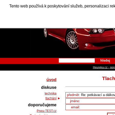
Alfa Ro
Tento web používá k poskytování služeb, personalizaci re
hledej
Heureka.cz - por
Tlach
úvod
diskuse
technika
předmět:
tlachání
jméno:
doporučujeme
email:
Pneu-TEST.cz