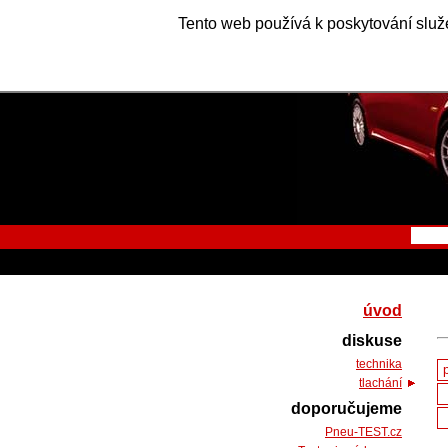
Tento web používá k poskytování služe
úvod
diskuse
technika
tlachání
doporučujeme
Pneu-TEST.cz