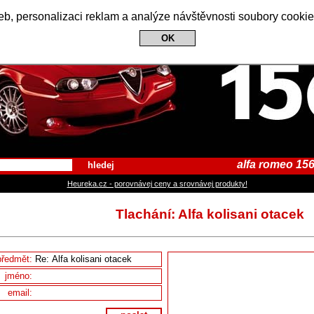
Alfa Romeo 156 Club
b, personalizaci reklam a analýze návštěvnosti soubory cookie
OK
alfa romeo 156
hledej
Heureka.cz - porovnávej ceny a srovnávej produkty!
Tlachání: Alfa kolisani otacek
předmět:
jméno:
email: