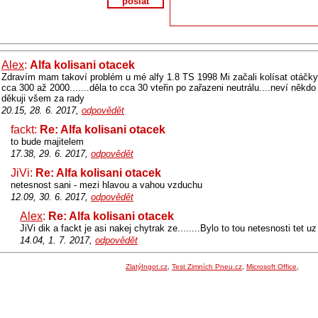
poslat
Alex
:
Alfa kolisani otacek
Zdravím mam takoví problém u mé alfy 1.8 TS 1998 Mi začali kolísat otáčky 
cca 300 až 2000.......děla to cca 30 vteřin po zařazeni neutrálu....neví někd
děkuji všem za rady
20.15, 28. 6. 2017,
odpovědět
fackt:
Re: Alfa kolisani otacek
to bude majitelem
17.38, 29. 6. 2017,
odpovědět
JiVi:
Re: Alfa kolisani otacek
netesnost sani - mezi hlavou a vahou vzduchu
12.09, 30. 6. 2017,
odpovědět
Alex
:
Re: Alfa kolisani otacek
JiVi dik a fackt je asi nakej chytrak ze........Bylo to tou netesnosti tet u
14.04, 1. 7. 2017,
odpovědět
ZlatýIngot.cz
,
Test Zimních Pneu.cz
,
Microsoft Office
,