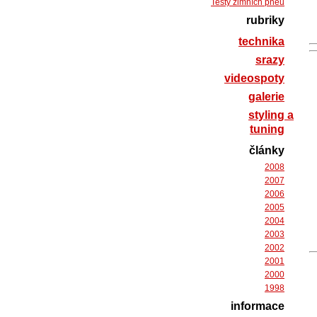
Testy zimních pneu
rubriky
technika
srazy
videospoty
galerie
styling a
tuning
články
2008
2007
2006
2005
2004
2003
2002
2001
2000
1998
informace