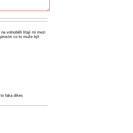
na volnoběh lítají mi mezi
o prosím co to muže být
z to faka dikes