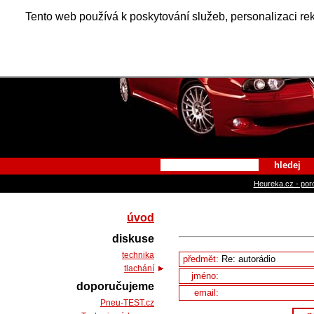
Alfa Ro
Tento web používá k poskytování služeb, personalizaci re
hledej
Heureka.cz - por
úvod
diskuse
technika
předmět:
tlachání
jméno:
doporučujeme
email:
Pneu-TEST.cz