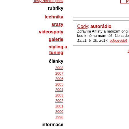
p
Testy zimních pneu
rubriky
technika
srazy
Cody
:
autorádio
Zdravím Alfisty a nabízím origi
videospoty
kod k němu mám též. Cena do
galerie
13.31, 5. 10. 2017,
odpovědět
styling a
Z
tuning
články
2008
2007
2006
2005
2004
2003
2002
2001
2000
1998
informace