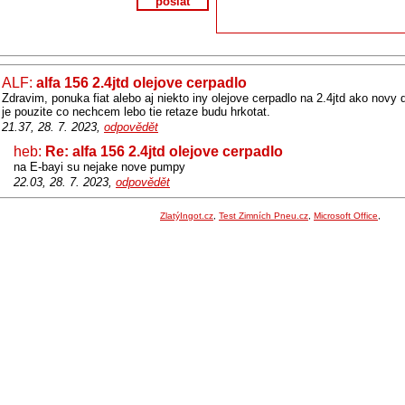
poslat
ALF:
alfa 156 2.4jtd olejove cerpadlo
Zdravim, ponuka fiat alebo aj niekto iny olejove cerpadlo na 2.4jtd ako novy 
je pouzite co nechcem lebo tie retaze budu hrkotat.
21.37, 28. 7. 2023,
odpovědět
heb:
Re: alfa 156 2.4jtd olejove cerpadlo
na E-bayi su nejake nove pumpy
22.03, 28. 7. 2023,
odpovědět
ZlatýIngot.cz
,
Test Zimních Pneu.cz
,
Microsoft Office
,