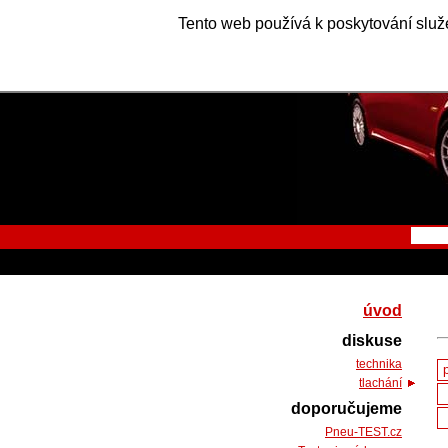
Tento web používá k poskytování služe
úvod
diskuse
technika
tlachání
doporučujeme
Pneu-TEST.cz