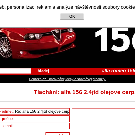
Alfa Romeo 156 Club
b, personalizaci reklam a analýze návštěvnosti soubory cookie
OK
alfa romeo 156
hledej
Heureka.cz - porovnávej ceny a srovnávej produkty!
Tlachání: alfa 156 2.4jtd olejove cer
předmět:
jméno:
email: