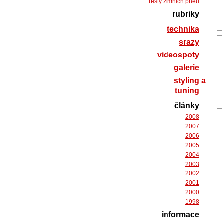
Testy zimních pneu
rubriky
technika
srazy
videospoty
galerie
styling a
tuning
články
2008
2007
2006
2005
2004
2003
2002
2001
2000
1998
informace