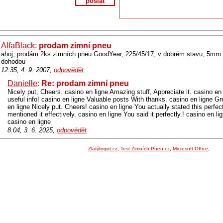
poslat
AlfaBlack
:
prodam zimní pneu
ahoj, prodám 2ks zimních pneu GoodYear, 225/45/17, v dobrém stavu, 5mm 
dohodou
12.35, 4. 9. 2007,
odpovědět
Danielle
:
Re: prodam zimní pneu
Nicely put, Cheers. casino en ligne Amazing stuff, Appreciate it. casino e
useful info! casino en ligne Valuable posts With thanks. casino en ligne G
en ligne Nicely put. Cheers! casino en ligne You actually stated this perfec
mentioned it effectively. casino en ligne You said it perfectly.! casino en lig
casino en ligne
8.04, 3. 6. 2025,
odpovědět
ZlatýIngot.cz
,
Test Zimních Pneu.cz
,
Microsoft Office
,