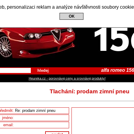
Alfa Romeo 156 Club
b, personalizaci reklam a analýze návštěvnosti soubory cookie
OK
alfa romeo 156
hledej
Heureka.cz - porovnávej ceny a srovnávej produkty!
Tlachání: prodam zimní pneu
předmět:
jméno:
email: