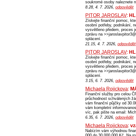
soukromé osoby naleznete 
8.28, 4. 7. 2026,
odpovědět
PITOR JAROSLAV
:
HL
Získejte finanční pomoc, kte
osobní potřeby, podnikání, n
vysvětleno předem, proces je
zprávu na >>jaroslavpitor
splácení.
21.15, 4. 7. 2026,
odpovědět
PITOR JAROSLAV
:
HL
Získejte finanční pomoc, kte
osobní potřeby, podnikání, n
vysvětleno předem, proces je
zprávu na >>jaroslavpitor
splácení.
3.15, 6. 7. 2026,
odpovědět
Michaela Rojickova
:
M
Finanční služby pro celou ČR
průchodnost schválených žád
vám finanční půjčky od 30.0
vám kompletní informovanost
víc, pak pište na email: Mi
6.35, 6. 7. 2026,
odpovědět
Michaela Rojickova
:
vz
Nabízím vám výhodnou finan
000 do 30 000 000 Kč. Na ro