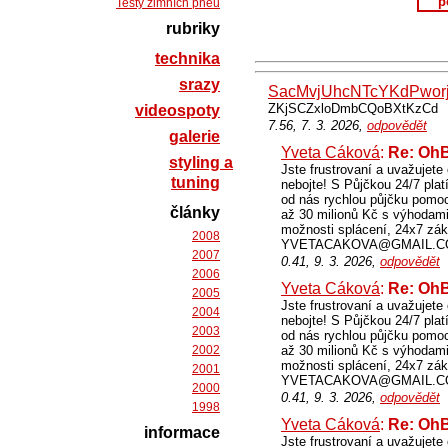
p
Testy zimních pneu
rubriky
technika
srazy
SacMvjUhcNTcYKdPwor
ZKjSCZxloDmbCQoBXtKzCd
videospoty
7.56, 7. 3. 2026,
odpovědět
galerie
Yveta Cáková
:
Re: O
styling a
Jste frustrovaní a uvažujet
tuning
nebojte! S Půjčkou 24/7 platí
od nás rychlou půjčku po
články
až 30 milionů Kč s výhodami,
možnosti splácení, 24x7 zák
2008
YVETACAKOVA@GMAIL.COM 
2007
0.41, 9. 3. 2026,
odpovědět
2006
Yveta Cáková
:
Re: O
2005
Jste frustrovaní a uvažujet
2004
nebojte! S Půjčkou 24/7 platí
2003
od nás rychlou půjčku po
2002
až 30 milionů Kč s výhodami,
možnosti splácení, 24x7 zák
2001
YVETACAKOVA@GMAIL.COM 
2000
0.41, 9. 3. 2026,
odpovědět
1998
Yveta Cáková
:
Re: O
informace
Jste frustrovaní a uvažujet