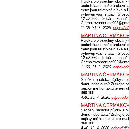
Půjčka pro všechny občany Č
podmínkami, naše úrokové sa
ceny jsou relativně nízké a l
vyhovují vaší situaci. S os
12 až 360 měsíců. – Finančn
Cermakovamartina002@gmai
11.08, 31. 3. 2026,
odpovědě
MARTINA ČERMÁKO
Půjčka pro všechny občany Č
podmínkami, naše úrokové sa
ceny jsou relativně nízké a l
vyhovují vaší situaci. S os
12 až 360 měsíců. – Finančn
Cermakovamartina002@gmai
11.09, 31. 3. 2026,
odpovědě
MARTINA ČERMÁKO
Seriózní nabídka půjčky s pl
domu nebo auta? Získejte po
půjčky mě kontaktujte e-m
860 188
4.46, 19. 4. 2026,
odpovědět
MARTINA ČERMÁKO
Seriózní nabídka půjčky s pl
domu nebo auta? Získejte po
půjčky mě kontaktujte e-m
860 188
4.46, 19. 4. 2026,
odpovědět