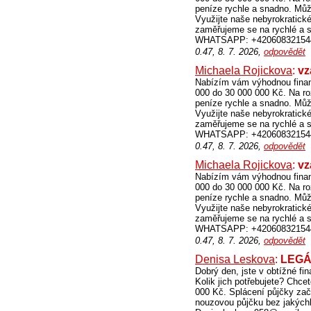
peníze rychle a snadno. Můž
Využijte naše nebyrokratick
zaměřujeme se na rychlé a 
WHATSAPP: +42060832154
0.47, 8. 7. 2026,
odpovědět
Michaela Rojickova
:
vz
Nabízím vám výhodnou finan
000 do 30 000 000 Kč. Na ro
peníze rychle a snadno. Můž
Využijte naše nebyrokratick
zaměřujeme se na rychlé a 
WHATSAPP: +42060832154
0.47, 8. 7. 2026,
odpovědět
Michaela Rojickova
:
vz
Nabízím vám výhodnou finan
000 do 30 000 000 Kč. Na ro
peníze rychle a snadno. Můž
Využijte naše nebyrokratick
zaměřujeme se na rychlé a 
WHATSAPP: +42060832154
0.47, 8. 7. 2026,
odpovědět
Denisa Leskova
:
LEGÁ
Dobrý den, jste v obtížné fi
Kolik jich potřebujete? Chce
000 Kč. Splácení půjčky začí
nouzovou půjčku bez jakýchk