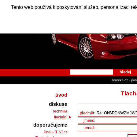
Alfa Ro
Tento web používá k poskytování služeb, personalizaci re
hledej
Heureka.cz - por
Tlac
úvod
diskuse
technika
předmět:
tlachání
jméno:
doporučujeme
email:
Pneu-TEST.cz