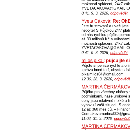
možnosti splácení, 24x7 zák
YVETACAKOVA@GMAIL.COM 
0.41, 9. 3. 2026,
odpovědět
Yveta Cáková
:
Re: O
Jste frustrovaní a uvažujet
nebojte! S Půjčkou 24/7 platí
od nás rychlou půjčku po
až 30 milionů Kč s výhodami,
možnosti splácení, 24x7 zák
YVETACAKOVA@GMAIL.COM 
0.41, 9. 3. 2026,
odpovědět
milos pikal
:
pujcuijte s
Půjčte si peníze rychle a onl
zprávu hned teď, abyste získ
pikalmilos04@gmail.com
12.36, 28. 3. 2026,
odpovědě
MARTINA ČERMÁKO
Půjčka pro všechny občany Č
podmínkami, naše úrokové sa
ceny jsou relativně nízké a l
vyhovují vaší situaci. S os
12 až 360 měsíců. – Finančn
Cermakovamartina002@gmai
11.08, 31. 3. 2026,
odpovědě
MARTINA ČERMÁKO