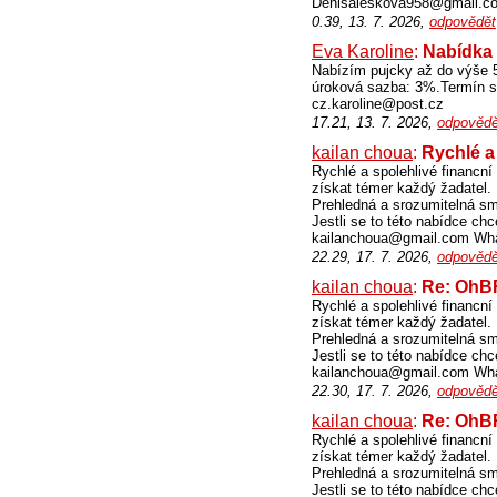
Denisaleskova958@gmail.c
0.39, 13. 7. 2026,
odpovědět
Eva Karoline
:
Nabídka 
Nabízím pujcky až do výše 5
úroková sazba: 3%.Termín spl
cz.karoline@post.cz
17.21, 13. 7. 2026,
odpovědě
kailan choua
:
Rychlé a
Rychlé a spolehlivé financn
získat témer každý žadatel.
Prehledná a srozumitelná sm
Jestli se to této nabídce ch
kailanchoua@gmail.com Wha
22.29, 17. 7. 2026,
odpovědě
kailan choua
:
Re: Oh
Rychlé a spolehlivé financn
získat témer každý žadatel.
Prehledná a srozumitelná sm
Jestli se to této nabídce ch
kailanchoua@gmail.com Wha
22.30, 17. 7. 2026,
odpovědě
kailan choua
:
Re: Oh
Rychlé a spolehlivé financn
získat témer každý žadatel.
Prehledná a srozumitelná sm
Jestli se to této nabídce ch