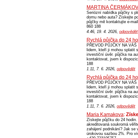
MARTINA ČERMÁKO
Seriózní nabídka půjčky s pl
domu nebo auta? Získejte po
půjčky mě kontaktujte e-m
860 188
4.46, 19. 4. 2026,
odpovědět
Rychlá půjčka do 24 ho
PŘEVOD PŮJČKY NA VÁŠ ÚČ
lidem, kteří ji mohou splati
investiční úvěr. půjčka na a
kontaktovat, jsem k dispoz
188
1.11, 7. 6. 2026,
odpovědět
Rychlá půjčka do 24 ho
PŘEVOD PŮJČKY NA VÁŠ ÚČ
lidem, kteří ji mohou splati
investiční úvěr. půjčka na a
kontaktovat, jsem k dispoz
188
1.11, 7. 6. 2026,
odpovědět
Maria Kamakova
:
Získe
Získejte půjčku do 24 hodi
akreditovaná soukromá věřit
zahájení podnikání? Jak se 
úrokovou sazbou 2%. Pro ví