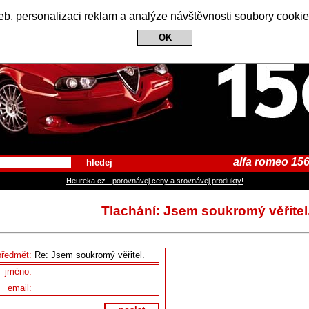
Alfa Romeo 156 Club
b, personalizaci reklam a analýze návštěvnosti soubory cookie
OK
alfa romeo 156
hledej
Heureka.cz - porovnávej ceny a srovnávej produkty!
Tlachání: Jsem soukromý věřitel
předmět:
jméno:
email: