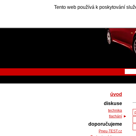
Tento web používá k poskytování služe
úvod
diskuse
technika
tlachání
doporučujeme
Pneu-TEST.cz