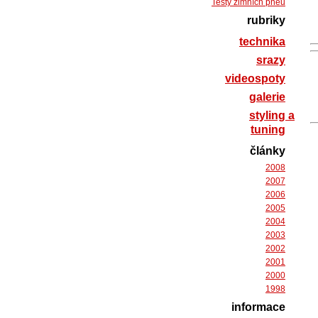
Testy zimních pneu
rubriky
technika
srazy
videospoty
galerie
styling a
tuning
články
2008
2007
2006
2005
2004
2003
2002
2001
2000
1998
informace