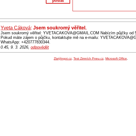
poslat
Yveta Cáková
:
Jsem soukromý věřitel.
Jsem soukromý věřitel: YVETACAKOVA@GMAIL.COM Nabízím půjčky od 50 t
Pokud máte zájem o půjčku, kontaktujte mě na e-mailu: YVETACAKOVA
WhatsApp: +420777830344.
0.45, 9. 3. 2026,
odpovědět
ZlatýIngot.cz
,
Test Zimních Pneu.cz
,
Microsoft Office
,