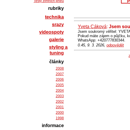
p
Testy zimních pneu
rubriky
technika
srazy
Yveta Cáková
:
Jsem souk
Jsem soukromý věřitel: YVET
videospoty
Pokud máte zájem o půjčku,
galerie
WhatsApp: +420777830344.
0.45, 9. 3. 2026,
odpovědět
styling a
tuning
Z
články
2008
2007
2006
2005
2004
2003
2002
2001
2000
1998
informace