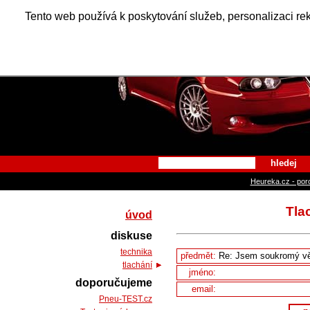
Alfa Ro
Tento web používá k poskytování služeb, personalizaci re
hledej
Heureka.cz - por
Tla
úvod
diskuse
technika
předmět:
tlachání
jméno:
doporučujeme
email:
Pneu-TEST.cz