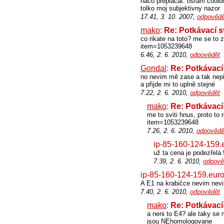
naco preplacat. osram coolbl
tolko moj subjektivny nazor
17.41, 3. 10. 2007,
odpovědě
mako
:
Re: Potkávací sv
co rikate na toto? me se to
item=1053239648
6.46, 2. 6. 2010,
odpovědět
Gondal
:
Re: Potkávací 
no nevim mě zase a tak nepř
a přijde mi to uplně stejné
7.22, 2. 6. 2010,
odpovědět
mako
:
Re: Potkávací 
me to sviti hnus, proto to
item=1053239648
7.26, 2. 6. 2010,
odpovědě
ip-85-160-124-159.e
už ta cena je podezřelá
7.39, 2. 6. 2010,
odpově
ip-85-160-124-159.euro
A E1 na krabičce nevim nevim
7.40, 2. 6. 2010,
odpovědět
mako
:
Re: Potkávací 
a neni to E4? ale taky se 
jsou NEhomologovane