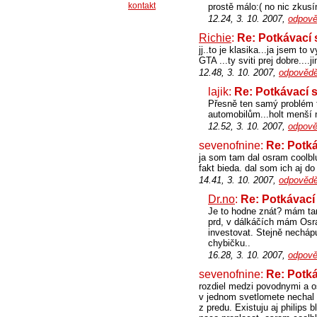
kontakt
prostě málo:( no nic zkusí
12.24, 3. 10. 2007,
odpově
Richie
:
Re: Potkávací s
jj..to je klasika...ja jsem t
GTA ...ty sviti prej dobre....
12.48, 3. 10. 2007,
odpovědě
lajik:
Re: Potkávací sv
Přesně ten samý problém t
automobilům...holt menší ne
12.52, 3. 10. 2007,
odpově
sevenofnine:
Re: Potkáv
ja som tam dal osram coolblu
fakt bieda. dal som ich aj 
14.41, 3. 10. 2007,
odpovědě
Dr.no
:
Re: Potkávací s
Je to hodne znát? mám tam
prd, v dálkáčích mám Osram
investovat. Stejně nechápu
chybičku..
16.28, 3. 10. 2007,
odpově
sevenofnine:
Re: Potkáv
rozdiel medzi povodnymi a o
v jednom svetlomete nechal 
z predu. Existuju aj philips b