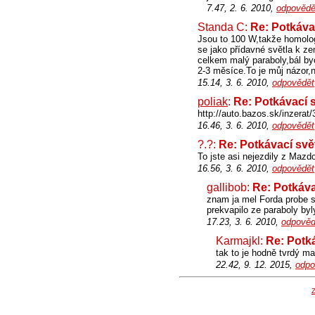
7.47, 2. 6. 2010,
odpovědě
Standa C:
Re: Potkávac
Jsou to 100 W,takže homolo
se jako přídavné světla k z
celkem malý paraboly,bál byc
2-3 měsíce.To je můj názor,
15.14, 3. 6. 2010,
odpovědět
poliak
:
Re: Potkávací sv
http://auto.bazos.sk/inzer
16.46, 3. 6. 2010,
odpovědět
?.?:
Re: Potkávací světl
To jste asi nejezdily z Mazd
16.56, 3. 6. 2010,
odpovědět
gallibob:
Re: Potkávac
znam ja mel Forda probe s
prekvapilo ze paraboly byl
17.23, 3. 6. 2010,
odpověd
Karmajkl:
Re: Potká
tak to je hodně tvrdý m
22.42, 9. 12. 2015,
odpo
Z