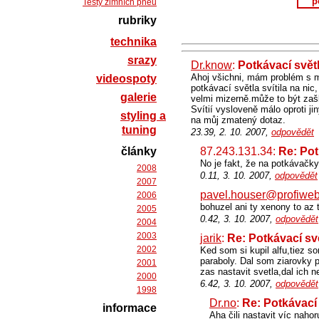
p
Testy zimních pneu
rubriky
technika
srazy
Dr.know
:
Potkávací světl
Ahoj všichni, mám problém s mo
videospoty
potkávací světla svítila na nic
galerie
velmi mizerně.může to být zaš
Svítií vysloveně málo oproti 
styling a
na můj zmatený dotaz.
tuning
23.39, 2. 10. 2007,
odpovědět
články
87.243.131.34:
Re: Pot
No je fakt, že na potkávačk
2008
0.11, 3. 10. 2007,
odpovědět
2007
pavel.houser@profiweb
2006
bohuzel ani ty xenony to az 
2005
0.42, 3. 10. 2007,
odpovědět
2004
2003
jarik
:
Re: Potkávací svě
2002
Ked som si kupil alfu,tiez s
paraboly. Dal som ziarovky 
2001
zas nastavit svetla,dal ich n
2000
6.42, 3. 10. 2007,
odpovědět
1998
Dr.no
:
Re: Potkávací s
informace
Aha čili nastavit víc naho