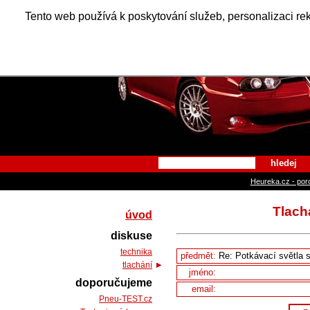
Alfa Ro
Tento web používá k poskytování služeb, personalizaci re
hledej
Heureka.cz - por
Tlachá
úvod
diskuse
technika
předmět:
tlachání
jméno:
doporučujeme
email:
Pneu-TEST.cz