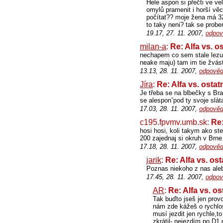
Hele aspon si přečti ve v
omylů pramenit i horší vě
počítat?? moje žena má 32
to taky neni? tak se probe
19.17, 27. 11. 2007,
odpov
milan-a
:
Re: Alfa vs. o
nechapem co sem stale lezu 
neake maju) tam im tie žvást
13.13, 28. 11. 2007,
odpověd
Jíra
:
Re: Alfa vs. ostat
Je třeba se na blbečky s Br
se alesponˇpod ty svoje slá
17.03, 28. 11. 2007,
odpověd
c195.fpvmv.umb.sk:
Re:
hosi hosi, koli takym ako st
200 zajednaj si okruh v Brn
17.18, 28. 11. 2007,
odpověd
jarik
:
Re: Alfa vs. ost
Poznas niekoho z nas aleb
17.45, 28. 11. 2007,
odpov
AR
:
Re: Alfa vs. os
Tak buďto jseš jen prov
nám zde kážeš o rychlost
musí jezdit jen rychle,t
zkrátil- nejezdím po D1