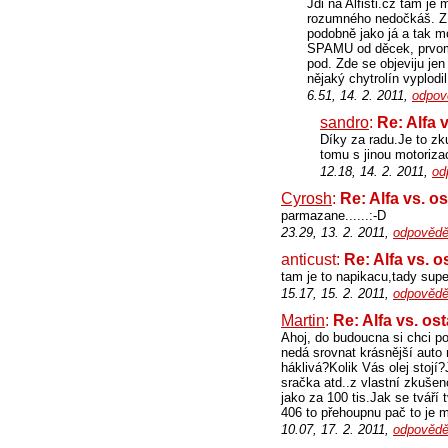
Jdi na Alfisti.cz tam j
rozumného nedočkáš. Z t
podobně jako já a tak mo
SPAMU od děcek, prvomaji
pod. Zde se objeviju jen
nějaký chytrolín vyplodil
6.51, 14. 2. 2011,
odpov
sandro
:
Re: Alfa 
Díky za radu.Je to z
tomu s jinou motoriza
12.18, 14. 2. 2011,
od
Cyrosh
:
Re: Alfa vs. o
parmazane......:-D
23.29, 13. 2. 2011,
odpovědě
anticust:
Re: Alfa vs. o
tam je to napikacu,tady supe
15.17, 15. 2. 2011,
odpovědě
Martin
:
Re: Alfa vs. os
Ahoj, do budoucna si chci poř
nedá srovnat krásnější auto n
háklivá?Kolik Vás olej stoj
sračka atd..z vlastní zkušen
jako za 100 tis.Jak se tváří
406 to přehoupnu pač to je 
10.07, 17. 2. 2011,
odpovědě