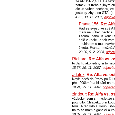
ze AR 156 2,4 JTD je tezk
zatacku s treba s jinym au
ale uz vubec nechapu, ze s
jeste by zbylo na GTA :-)
4.21, 30. 11. 2007,
odpově
Franta 156
:
Re: Alf
Rád se svezu ve své Alfe
mezi ně vůbec nechce!! Z
začínají nebo už končí 
řidič v kodici, a tak vám
souhlasím s tou uzavřen
života. Franta - možná Al
20.20, 5. 2. 2008,
odpov
Richard:
Re: Alfa vs. o
to Jarik: ako jediny si to n
18.37, 29. 11. 2007,
odpověd
adalek
:
Re: Alfa vs. os
Když jedeš do Prahy po D1 a 
přes 200km/h a blikání na au
19.24, 29. 11. 2007,
odpověd
zindour
:
Re: Alfa vs. o
vždycky jsem si myslel,že st
potvrdilo. Chlápek,co si ko
foru.. A ten kdo si koupí B
na to,že mám cigánský auto
20.37, 29. 11. 2007,
odpověd