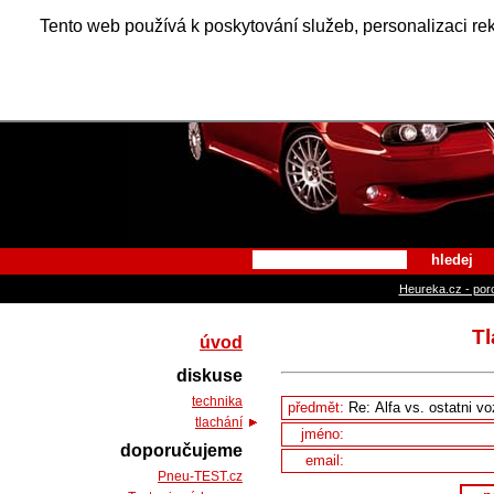
Alfa Ro
Tento web používá k poskytování služeb, personalizaci re
hledej
Heureka.cz - por
Tl
úvod
diskuse
technika
předmět:
tlachání
jméno:
doporučujeme
email:
Pneu-TEST.cz