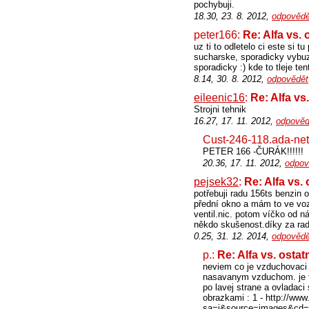
pochybuji.
18.30, 23. 8. 2012,
odpovědě
peter166:
Re: Alfa vs. 
uz ti to odletelo ci este si t
sucharske, sporadicky vybuz
sporadicky :) kde to tleje 
8.14, 30. 8. 2012,
odpovědět
eileenic16
:
Re: Alfa vs
Strojni tehnik
16.27, 17. 11. 2012,
odpověd
Cust-246-118.ada-net
PETER 166 -ČURÁK!!!!!!
20.36, 17. 11. 2012,
odpov
pejsek32
:
Re: Alfa vs.
potřebuji radu 156ts benzin o
přední okno a mám to ve voz
ventil.nic. potom víčko od n
někdo skušenost.díky za rad
0.25, 31. 12. 2014,
odpovědě
p.:
Re: Alfa vs. ostat
neviem co je vzduchovaci 
nasavanym vzduchom. je to
po lavej strane a ovladaci
obrazkami : 1 - http://www
sa=i&source=images&cd