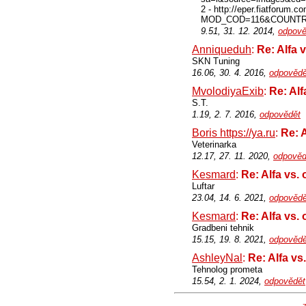
2 - http://eper.fiatforum.c
MOD_COD=116&COUNTR
9.51, 31. 12. 2014,
odpově
Anniqueduh
:
Re: Alfa 
SKN Tuning
16.06, 30. 4. 2016,
odpovědě
MvolodiyaExib
:
Re: Alf
S.T.
1.19, 2. 7. 2016,
odpovědět
Boris https://ya.ru
:
Re: A
Veterinarka
12.17, 27. 11. 2020,
odpověd
Kesmard
:
Re: Alfa vs. 
Luftar
23.04, 14. 6. 2021,
odpovědě
Kesmard
:
Re: Alfa vs. 
Gradbeni tehnik
15.15, 19. 8. 2021,
odpovědě
AshleyNal
:
Re: Alfa vs
Tehnolog prometa
15.54, 2. 1. 2024,
odpovědět