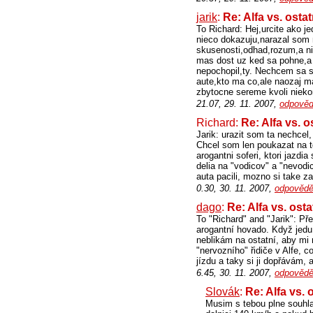
jarik
:
Re: Alfa vs. osta
To Richard: Hej,urcite ako jed
nieco dokazuju,narazal som n
skusenosti,odhad,rozum,a ni
mas dost uz ked sa pohne,a 
nepochopil,ty. Nechcem sa s
aute,kto ma co,ale naozaj ma
zbytocne sereme kvoli niek
21.07, 29. 11. 2007,
odpověd
Richard:
Re: Alfa vs. o
Jarik: urazit som ta nechcel
Chcel som len poukazat na t
arogantni soferi, ktori jazdi
delia na "vodicov" a "nevodi
auta pacili, mozno si take 
0.30, 30. 11. 2007,
odpovědě
dago
:
Re: Alfa vs. ost
To "Richard" and "Jarik": Př
arogantní hovado. Když jedu p
neblikám na ostatní, aby mi 
"nervozního" řidiče v Alfe, 
jízdu a taky si ji dopřávám, a
6.45, 30. 11. 2007,
odpovědě
Slovák
:
Re: Alfa vs. 
Musim s tebou plne souhlas