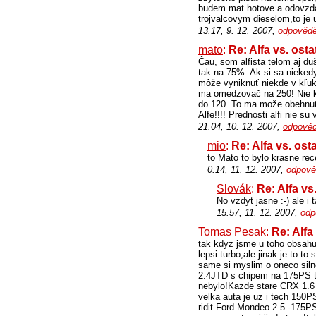
budem mat hotove a odovzdam
trojvalcovym dieselom,to je u
13.17, 9. 12. 2007,
odpovědě
mato
:
Re: Alfa vs. osta
Čau, som alfista telom aj du
tak na 75%. Ak si sa niekedy
môže vyniknuť niekde v kľuka
ma omedzovač na 250! Nie ka
do 120. To ma može obehnuť n
Alfe!!!! Prednosti alfi nie s
21.04, 10. 12. 2007,
odpověd
mio
:
Re: Alfa vs. ost
to Mato to bylo krasne re
0.14, 11. 12. 2007,
odpově
Slovák
:
Re: Alfa vs
No vzdyt jasne :-) ale i 
15.57, 11. 12. 2007,
odp
Tomas Pesak:
Re: Alfa
tak kdyz jsme u toho obsah
lepsi turbo,ale jinak je to 
same si myslim o oneco silne
2.4JTD s chipem na 175PS t
nebylo!Kazde stare CRX 1.6 j
velka auta je uz i tech 150
ridit Ford Mondeo 2.5 -175PS