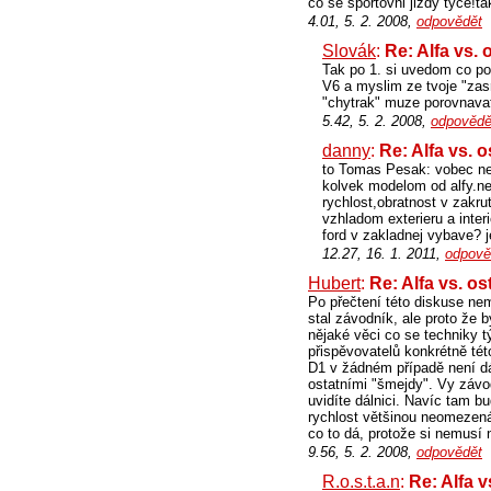
co se sportovni jizdy tyce!t
4.01, 5. 2. 2008,
odpovědět
Slovák
:
Re: Alfa vs. 
Tak po 1. si uvedom co po
V6 a myslim ze tvoje "zas
"chytrak" muze porovnavat 
5.42, 5. 2. 2008,
odpovědě
danny
:
Re: Alfa vs. o
to Tomas Pesak: vobec ne
kolvek modelom od alfy.ne
rychlost,obratnost v zakr
vzhladom exterieru a inter
ford v zakladnej vybave? j
12.27, 16. 1. 2011,
odpově
Hubert
:
Re: Alfa vs. os
Po přečtení této diskuse ne
stal závodník, ale proto že
nějaké věci co se techniky t
přispěvovatelů konkrétně 
D1 v žádném případě není d
ostatními "šmejdy". Vy závod
uvidíte dálnici. Navíc tam b
rychlost většinou neomezen
co to dá, protože si nemusí 
9.56, 5. 2. 2008,
odpovědět
R.o.s.t.a.n
:
Re: Alfa v