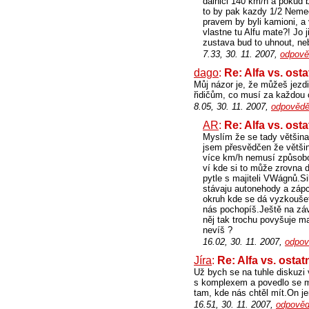
dalnici 140 km/h a pokud b
to by pak kazdy 1/2 Nemec
pravem by byli kamioni, a 
vlastne tu Alfu mate?! Jo
zustava bud to uhnout, neb
7.33, 30. 11. 2007,
odpově
dago
:
Re: Alfa vs. ost
Můj názor je, že můžeš jezdi
řidičům, co musí za každou c
8.05, 30. 11. 2007,
odpovědě
AR
:
Re: Alfa vs. ost
Myslím že se tady většina 
jsem přesvědčen že většina
více km/h nemusí způsobov
ví kde si to může zrovna 
pytle s majiteli VWágnů.S
stávaju autonehody a záp
okruh kde se dá vyzkoušet
nás pochopíš.Ještě na záv
něj tak trochu povyšuje m
nevíš ?
16.02, 30. 11. 2007,
odpov
Jíra
:
Re: Alfa vs. ostat
Už bych se na tuhle diskuzi
s komplexem a povedlo se mu
tam, kde nás chtěl mít.On je
16.51, 30. 11. 2007,
odpověd