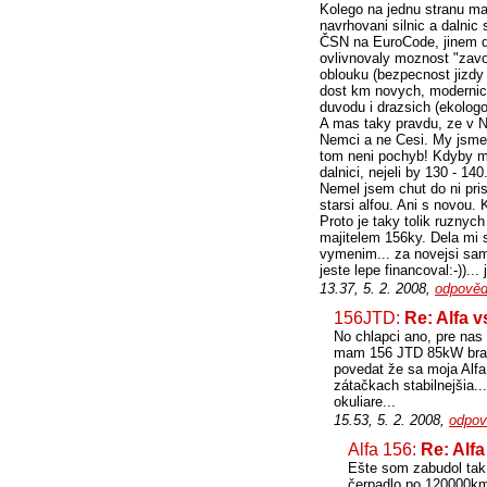
Kolego na jednu stranu mas
navrhovani silnic a dalnic
ČSN na EuroCode, jinem do
ovlivnovaly moznost "zav
oblouku (bezpecnost jizdy 
dost km novych, modernich
duvodu i drazsich (ekologo
A mas taky pravdu, ze v N
Nemci a ne Cesi. My jsme 
tom neni pochyb! Kdyby 
dalnici, nejeli by 130 - 14
Nemel jsem chut do ni pri
starsi alfou. Ani s novou.
Proto je taky tolik ruzny
majitelem 156ky. Dela mi s
vymenim... za novejsi sam
jeste lepe financoval:-))..
13.37, 5. 2. 2008,
odpověd
156JTD:
Re: Alfa v
No chlapci ano, pre nas 
mam 156 JTD 85kW brac
povedat že sa moja Alfa 
zátačkach stabilnejšia.
okuliare...
15.53, 5. 2. 2008,
odpov
Alfa 156:
Re: Alfa
Ešte som zabudol tak 
čerpadlo po 120000km