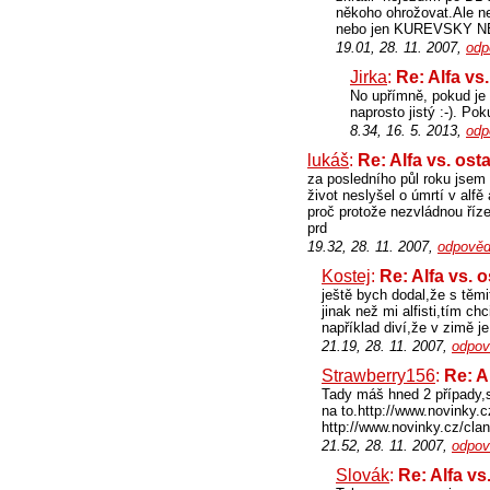
někoho ohrožovat.Ale ne
nebo jen KUREVSKY NEV
19.01, 28. 11. 2007,
odp
Jirka
:
Re: Alfa vs
No upřímně, pokud je 
naprosto jistý :-). Po
8.34, 16. 5. 2013,
odp
lukáš
:
Re: Alfa vs. ost
za posledního půl roku jsem 
život neslyšel o úmrtí v al
proč protože nezvládnou ří
prd
19.32, 28. 11. 2007,
odpověd
Kostej
:
Re: Alfa vs. 
ještě bych dodal,že s těmit
jinak než mi alfisti,tím ch
například diví,že v zimě 
21.19, 28. 11. 2007,
odpov
Strawberry156
:
Re: A
Tady máš hned 2 případy,si
na to.http://www.novinky.c
http://www.novinky.cz/clan
21.52, 28. 11. 2007,
odpov
Slovák
:
Re: Alfa vs