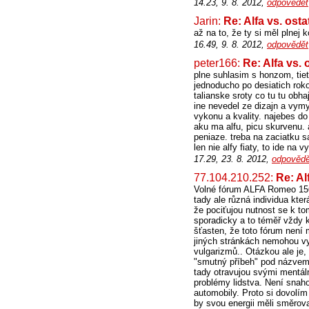
14.23, 9. 8. 2012,
odpovědět
Jarin:
Re: Alfa vs. osta
až na to, že ty si měl plnej 
16.49, 9. 8. 2012,
odpovědět
peter166:
Re: Alfa vs. 
plne suhlasim s honzom, tiet
jednoducho po desiatich rok
talianske sroty co tu tu obha
ine nevedel ze dizajn a vymy
vykonu a kvality. najebes do
aku ma alfu, picu skurvenu. 
peniaze. treba na zaciatku s
len nie alfy fiaty, to ide na
17.29, 23. 8. 2012,
odpovědě
77.104.210.252:
Re: Al
Volné fórum ALFA Romeo 156 
tady ale různá individua kte
že pociťujou nutnost se k to
sporadicky a to téměř vždy k
šťasten, že toto fórum není 
jiných stránkách nemohou vy
vulgarizmů.. Otázkou ale je,
"smutný příbeh" pod názvem
tady otravujou svými mentáln
problémy lidstva. Není snaho
automobily. Proto si dovolím 
by svou energii měli směrov