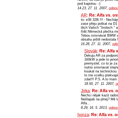
pod kapotou :-)
14.23, 27. 11. 2007,
odpov
AR
:
Re: Alfa vs. os
to- e36 328i !!! - Nech
zase přeju potkat na D1 
těch Vašich "šrotech " 
řídit.Německá plečka mě
Tebou srovnávat BMW vs
obsahu ještě nedostala 
16.28, 27. 11. 2007,
odp
Slovák
:
Re: Alfa 
Dekuju AR za podporo,
160kW a jede to jenom
premyslel, co to je za 
nutno srovnavat stejn
koukal na technickou 
to me vcelku prekvapil
zdar!!! P.S. A to mam 
18.50, 27. 11. 2007,
o
Jirka
:
Re: Alfa vs. 
Nechci nějak kazit rados
Nešlapali na plnej? Mě 
Alfa...
8.29, 16. 5. 2013,
odpov
honza
:
Re: Alfa vs. o