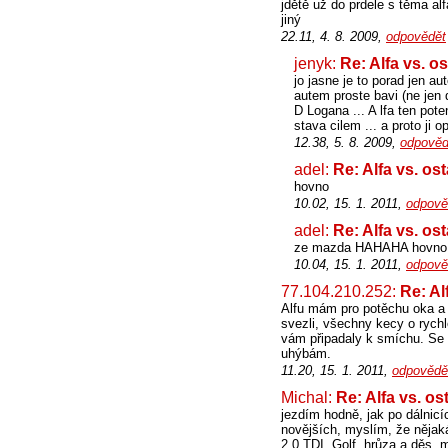
jdětě už do prdele s těma alf
jiný
22.11, 4. 8. 2009,
odpovědět
jenyk:
Re: Alfa vs. o
jo jasne je to porad jen a
autem proste bavi (ne jen
D Logana ... A lfa ten pote
stava cilem ... a proto ji o
12.38, 5. 8. 2009,
odpověd
adel:
Re: Alfa vs. os
hovno
10.02, 15. 1. 2011,
odpově
adel:
Re: Alfa vs. os
ze mazda HAHAHA hovno
10.04, 15. 1. 2011,
odpově
77.104.210.252:
Re: Al
Alfu mám pro potěchu oka a 
svezli, všechny kecy o rychlo
vám připadaly k smíchu. Se 
uhýbám.
11.20, 15. 1. 2011,
odpovědě
Michal:
Re: Alfa vs. os
jezdím hodně, jak po dálnicíc
novějších, myslím, že nějaká
2.0 TDI, Golf, hrůza a děs, m