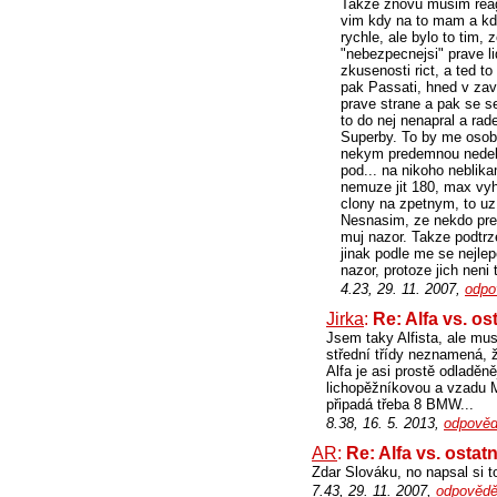
Takze znovu musim reagov
vim kdy na to mam a kdy
rychle, ale bylo to tim
"nebezpecnejsi" prave l
zkusenosti rict, a ted t
pak Passati, hned v zave
prave strane a pak se 
to do nej nenapral a rad
Superby. To by me osobn
nekym predemnou nedela
pod... na nikoho neblika
nemuze jit 180, max vyho
clony na zpetnym, to uz 
Nesnasim, ze nekdo pred
muj nazor. Takze podtrz
jinak podle me se nejle
nazor, protoze jich neni t
4.23, 29. 11. 2007,
odpo
Jirka
:
Re: Alfa vs. os
Jsem taky Alfista, ale mu
střední třídy neznamená, ž
Alfa je asi prostě odladěn
lichopěžníkovou a vzadu M
připadá třeba 8 BMW...
8.38, 16. 5. 2013,
odpověd
AR
:
Re: Alfa vs. ostat
Zdar Slováku, no napsal si 
7.43, 29. 11. 2007,
odpovědě