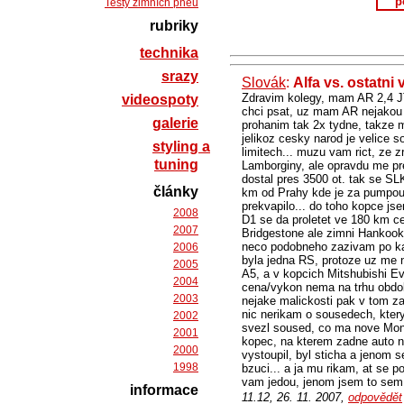
p
Testy zimních pneu
rubriky
technika
srazy
Slovák
:
Alfa vs. ostatni
Zdravim kolegy, mam AR 2,4 JT
videospoty
chci psat, uz mam AR nejakou d
galerie
prohanim tak 2x tydne, takze 
jelikoz cesky narod je velice s
styling a
limitech... muzu vam rict, ze
tuning
Lamborginy, ale opravdu me pr
dostal pres 3500 ot. tak se SL
články
km od Prahy kde je za pumpou 
prekvapilo... do toho kopce js
2008
D1 se da proletet ve 180 km ce
2007
Bridgestone ale zimni Hankook, 
neco podobneho zazivam po kaz
2006
byla jedna RS, protoze uz me n
2005
A5, a v kopcich Mitshubishi Evo
2004
cena/vykon nema na trhu obdob
2003
nejake malickosti pak v tom z
nic nerikam o sousedech, ktery
2002
svezl soused, co ma nove Mond
2001
kopec, na kterem zadne auto ne
2000
vystoupil, byl sticha a jenom s
1998
bzuci... a ja mu rikam, at se p
vam jedou, jenom jsem to sem m
informace
11.12, 26. 11. 2007,
odpovědět