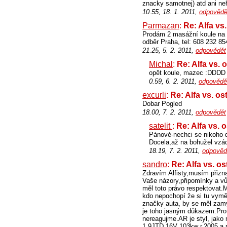
znacky samotnej) atd ani neh
10.55, 18. 1. 2011,
odpovědě
Parmazan
:
Re: Alfa vs
Prodám 2 masážní koule na 
odběr Praha, tel: 608 232 85
21.25, 5. 2. 2011,
odpovědět
Michal
:
Re: Alfa vs. 
opět koule, mazec :DDDD
0.59, 6. 2. 2011,
odpovědě
excurli
:
Re: Alfa vs. os
Dobar Pogled
18.00, 7. 2. 2011,
odpovědět
satelit
:
Re: Alfa vs. 
Pánové-nechci se nikoho d
Docela,až na bohužel vzá
18.19, 7. 2. 2011,
odpověd
sandro
:
Re: Alfa vs. os
Zdravím Alfisty,musím přizn
Vaše názory,připomínky a vů
měl toto právo respektovat.M
kdo nepochopí že si tu vymě
značky auta, by se měl zamy
je toho jasným důkazem.Prot
nereagujme.AR je styl, jako
1,9JTD 16V 103kw r.2005 a mu