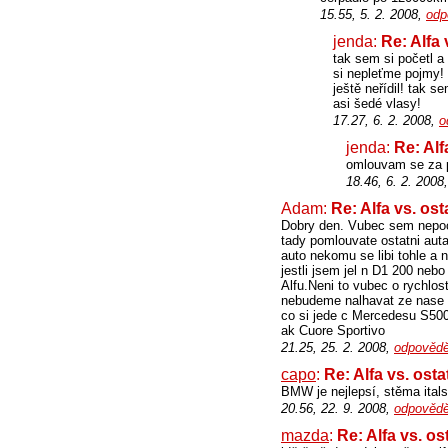
15.55, 5. 2. 2008,
odp
jenda:
Re: Alfa 
tak sem si početl a
si nepleťme pojmy! 
ještě neřídil! tak s
asi šedé vlasy!
17.27, 6. 2. 2008,
o
jenda:
Re: Alf
omlouvam se za p
18.46, 6. 2. 2008
Adam:
Re: Alfa vs. ost
Dobry den. Vubec sem nepocho
tady pomlouvate ostatni aut
auto nekomu se libi tohle a 
jestli jsem jel n D1 200 neb
Alfu.Neni to vubec o rychlosti
nebudeme nalhavat ze nase v
co si jede c Mercedesu S500 
ak Cuore Sportivo
21.25, 25. 2. 2008,
odpovědě
capo
:
Re: Alfa vs. osta
BMW je nejlepsí, stěma italsk
20.56, 22. 9. 2008,
odpovědě
mazda
:
Re: Alfa vs. os