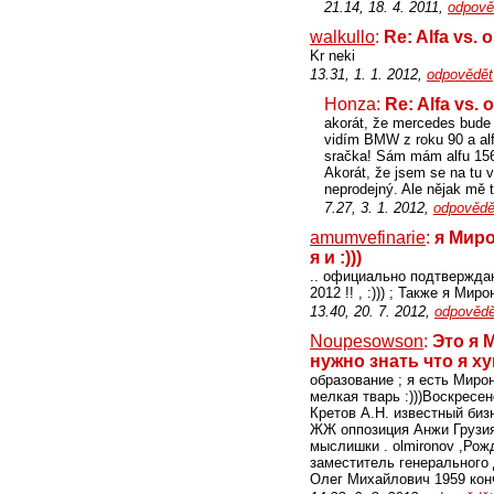
21.14, 18. 4. 2011,
odpově
walkullo
:
Re: Alfa vs. 
Kr neki
13.31, 1. 1. 2012,
odpovědět
Honza:
Re: Alfa vs. 
akorát, že mercedes bude j
vidím BMW z roku 90 a alf
sračka! Sám mám alfu 156
Akorát, že jsem se na tu v
neprodejný. Ale nějak mě t
7.27, 3. 1. 2012,
odpovědě
amumvefinarie
:
я Миро
я и :)))
.. официально подтверждаю
2012 !! , :))) ; Также я Ми
13.40, 20. 7. 2012,
odpovědě
Noupesowson
:
Это я 
нужно знать что я х
образование ; я есть Миро
мелкая тварь :)))Воскрес
Кретов А.Н. известный би
ЖЖ оппозиция Анжи Грузия
мыслишки . olmironov ,Рожд
заместитель генерального
Олег Михайлович 1959 конче