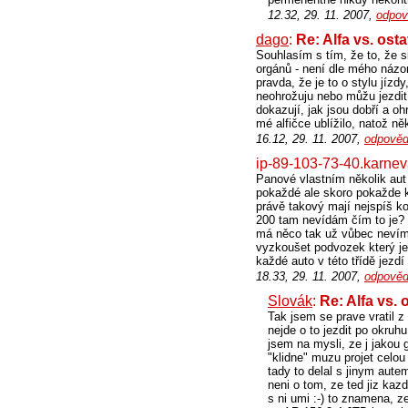
12.32, 29. 11. 2007,
odpov
dago
:
Re: Alfa vs. ost
Souhlasím s tím, že to, že s
orgánů - není dle mého názor
pravda, že je to o stylu jízd
neohrožuju nebo můžu jezdit j
dokazují, jak jsou dobří a 
mé alfičce ublížilo, natož n
16.12, 29. 11. 2007,
odpověd
ip-89-103-73-40.karnev
Panové vlastním několik aut 
pokaždé ale skoro pokažde 
právě takový mají nejspíš k
200 tam nevídám čím to je? C
má něco tak už vůbec nevím 
vyzkoušet podvozek který je
každé auto v této třídě jezdí
18.33, 29. 11. 2007,
odpověd
Slovák
:
Re: Alfa vs. 
Tak jsem se prave vratil z 
nejde o to jezdit po okruh
jsem na mysli, ze j jakou g
"klidne" muzu projet celou 
tady to delal s jinym autem
neni o tom, ze ted jiz kaz
s ni umi :-) to znamena, z