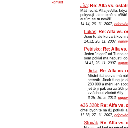
kontakt
Jíra
:
Re: Alfa vs. ostat
Máš recht, Alfa je Alfa, kd
pokyvují ,ale stejně si příšt
autům se tu nevěří.
14.14, 26. 11. 2007,
odpověd
Lukas
:
Re: Alfa vs. o
Jsou to ale kurva šikovní c
14.31, 26. 11. 2007,
odpov
Petrisko
:
Re: Alfa vs.
Jeden "cigan" od Turina 
som pokial ma nepustil do
14.43, 26. 11. 2007,
odpov
Jirka
:
Re: Alfa vs. 
Místní ital servis má ná
setrvák. Jinak funguje 
280 000 a mění jen spot
ještě jí pak asi za 20k
zvládnout včetně Alfy.
8.25, 16. 5. 2013,
odpov
e36 328i:
Re: Alfa vs. 
chtel bych te na d1 potkak 
13.38, 27. 11. 2007,
odpověd
Slovák
:
Re: Alfa vs. 
Nevim, od kud jsi prisel n