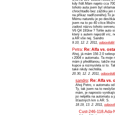
kdy řídil.Mám najeto cca 70
tohoto auta jsem byl sklama
chrochtadlo bez zážitku jen
na příkaz nadřízeného).To je
Mému naturelu je po desítkác
jsem na to po 40 cítce.Možná
zadost názvu tohoto server
V6 Q4 191kw ? Tohle auto si 
který s autem najezdil víc,
a AR vše nej. Sandro
9.10, 12. 2. 2011,
odpovědět
Petra:
Re: Alfa vs. ost
Ahoj, já mám 156 2.0 selespe
r.2004 v automatu. Ta moje m
mám ji předělanou, takže ma
kupce a rozmyslela si to. T
také nikdy nechtěla.
20.30, 12. 2. 2011,
odpovědě
sandro
:
Re: Alfa vs. 
Ahoj Petro, v automatu od
Ty, tak jsem na to neslyš
mám, je naprosto vynikajíc
jsi nelpěla na automatu a
šťastných km s AR. S.
18.19, 13. 2. 2011,
odpově
Cust-246-118.Ada-N