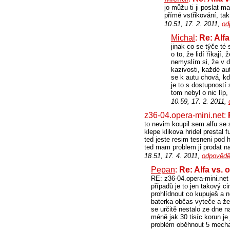
jo můžu ti ji poslat m
přímé vstřikování, ta
10.51, 17. 2. 2011,
od
Michal
:
Re: Alfa
jinak co se týče té
o to, že lidí říkaj
nemyslím si, že v d
kazivosti, každé aut
se k autu chová, kd
je to s dostupností
tom nebyl o nic líp
10.59, 17. 2. 2011,
z36-04.opera-mini.net:
to nevim koupil sem alfu se 
klepe klikova hridel prestal 
ted jeste resim tesneni pod 
ted mam problem ji prodat na
18.51, 17. 4. 2011,
odpovědě
Pepan
:
Re: Alfa vs. 
RE: z36-04.opera-mini.net
případů je to jen takový c
prohlídnout co kupuješ a n
baterka občas vyteče a že
se určitě nestalo ze dne n
méně jak 30 tisíc korun j
problém oběhnout 5 mechan