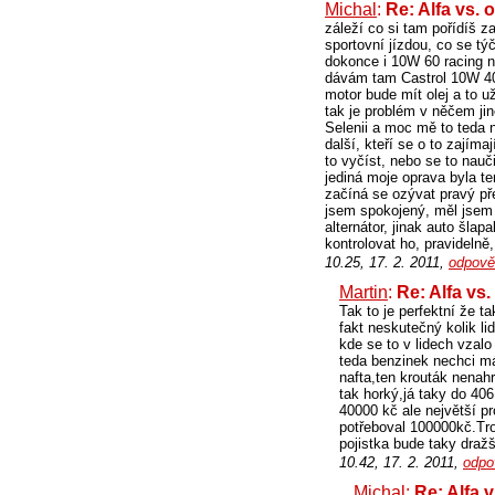
Michal
:
Re: Alfa vs. 
záleží co si tam pořídíš za
sportovní jízdou, co se t
dokonce i 10W 60 racing n
dávám tam Castrol 10W 40, 
motor bude mít olej a to u
tak je problém v něčem ji
Selenii a moc mě to teda n
další, kteří se o to zajíma
to vyčíst, nebo se to nau
jediná moje oprava byla te
začíná se ozývat pravý př
jsem spokojený, měl jsem 
alternátor, jinak auto šlap
kontrolovat ho, pravidelně
10.25, 17. 2. 2011,
odpově
Martin
:
Re: Alfa vs.
Tak to je perfektní že t
fakt neskutečný kolik li
kde se to v lidech vzalo
teda benzinek nechci mám
nafta,ten krouták nenah
tak horký,já taky do 40
40000 kč ale největší 
potřeboval 100000kč.Tro
pojistka bude taky draž
10.42, 17. 2. 2011,
odpo
Michal
:
Re: Alfa v