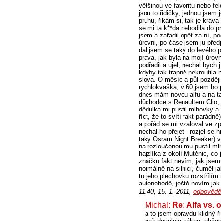
většinou ve favoritu nebo fe
jsou to řidičky, jednou jsem 
pruhu, řikám si, tak je kráv
se mi ta k**da nehodila do p
jsem a zařadil opět za ní, po
úrovni, po čase jsem ju předj
dal jsem se taky do levého pr
prava, jak byla na mojí úrovn
podřadil a ujel, nechal bych 
kdyby tak trapně nekroutila 
slova. O měsíc a půl později 
rychlokvaška, v 60 jsem ho p
dnes mám novou alfu a na ta
důchodce s Renaultem Clio, z
dědulka mi pustil mlhovky a
říct, že to svítí fakt parádn
a pořád se mi vzaloval ve z
nechal ho přejet - rozjel se
taky Osram Night Breaker) vid
na rozloučenou mu pustil mlh
hajzlíka z okolí Mutěnic, co
značku fakt nevím, jak jsem 
normálně na silnici, čuměl ja
tu jeho plechovku rozstřílím
autonehodě, ještě nevím jak
11.40, 15. 1. 2011,
odpovědě
Michal:
Re: Alfa vs. 
a to jsem opravdu klidný ř
než dovoluje zákon, občas 