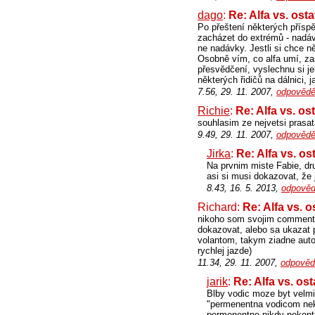
dago
:
Re: Alfa vs. ost
Po přeštení některých přísp
zacházet do extrémů - nadá
ne nadávky. Jestli si chce ně
Osobně vím, co alfa umí, zam
přesvědčení, vyslechnu si je
některých řidičů na dálnici, 
7.56, 29. 11. 2007,
odpovědě
Richie
:
Re: Alfa vs. os
souhlasim ze nejvetsi prasat
9.49, 29. 11. 2007,
odpovědě
Jirka
:
Re: Alfa vs. os
Na prvnim miste Fabie, dru
asi si musi dokazovat, že j
8.43, 16. 5. 2013,
odpověd
Richard:
Re: Alfa vs. o
nikoho som svojim commentom
dokazovat, alebo sa ukazat p
volantom, takym ziadne auto
rychlej jazde)
11.34, 29. 11. 2007,
odpověd
jarik
:
Re: Alfa vs. ost
Blby vodic moze byt velmi
"permenentna vodicom neko
permenentne nikdy nekontr