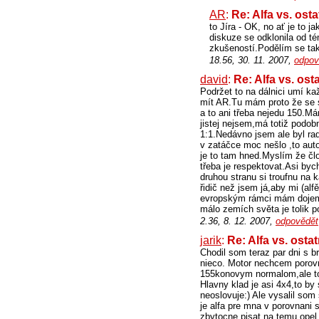
AR
:
Re: Alfa vs. ost
to Jíra - OK, no ať je to 
diskuze se odklonila od té
zkušeností.Podělím se tak
18.56, 30. 11. 2007,
odpov
david
:
Re: Alfa vs. ost
Podržet to na dálnici umí k
mít AR.Tu mám proto že se s
a to ani třeba nejedu 150.Má
jistej nejsem,má totiž podob
1:1.Nedávno jsem ale byl rad
v zatáčce moc nešlo ,to auto
je to tam hned.Myslím že člo
třeba je respektovat.Asi by
druhou stranu si troufnu na 
řidič než jsem já,aby mi (al
evropským rámci mám dojem ž
málo zemích světa je tolik p
2.36, 8. 12. 2007,
odpovědět
jarik
:
Re: Alfa vs. osta
Chodil som teraz par dni s br
nieco. Motor nechcem porov
155konovym normalom,ale to p
Hlavny klad je asi 4x4,to by
neoslovuje:) Ale vysalil som
je alfa pre mna v porovnani
zbytocne pisat na temu opel