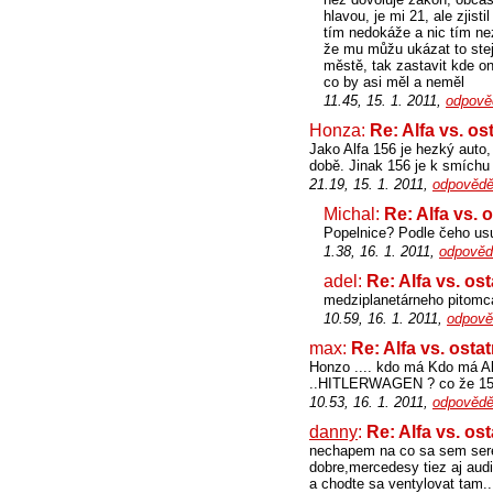
hlavou, je mi 21, ale zjist
tím nedokáže a nic tím ne
že mu můžu ukázat to stejn
městě, tak zastavit kde on
co by asi měl a neměl
11.45, 15. 1. 2011,
odpově
Honza:
Re: Alfa vs. os
Jako Alfa 156 je hezký auto,
době. Jinak 156 je k smíchu 
21.19, 15. 1. 2011,
odpovědě
Michal:
Re: Alfa vs. 
Popelnice? Podle čeho usu
1.38, 16. 1. 2011,
odpověd
adel:
Re: Alfa vs. os
medziplanetárneho pitomca
10.59, 16. 1. 2011,
odpově
max:
Re: Alfa vs. osta
Honzo .... kdo má Kdo má Alf
..HITLERWAGEN ? co že 156 j
10.53, 16. 1. 2011,
odpovědě
danny
:
Re: Alfa vs. os
nechapem na co sa sem seret
dobre,mercedesy tiez aj audi 
a chodte sa ventylovat tam..