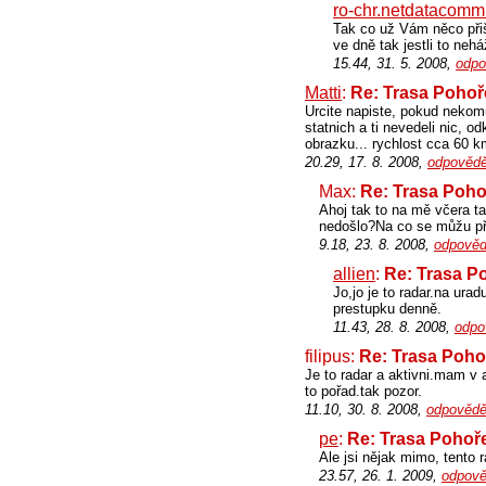
ro-chr.netdatacomm
Tak co už Vám něco přišl
ve dně tak jestli to neh
15.44, 31. 5. 2008,
odpo
Matti
:
Re: Trasa Pohoře
Urcite napiste, pokud nekomu
statnich a ti nevedeli nic, 
obrazku... rychlost cca 60 km/
20.29, 17. 8. 2008,
odpovědě
Max:
Re: Trasa Pohoř
Ahoj tak to na mě včera ta
nedošlo?Na co se můžu při
9.18, 23. 8. 2008,
odpověd
allien
:
Re: Trasa Po
Jo,jo je to radar.na ura
prestupku denně.
11.43, 28. 8. 2008,
odpo
filipus:
Re: Trasa Pohoř
Je to radar a aktivni.mam v a
to pořad.tak pozor.
11.10, 30. 8. 2008,
odpovědě
pe
:
Re: Trasa Pohořel
Ale jsi nějak mimo, tento ra
23.57, 26. 1. 2009,
odpově