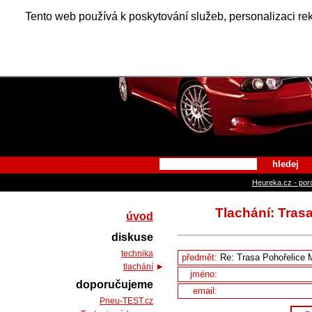
Alfa Ro
Tento web používá k poskytování služeb, personalizaci re
hledej
Heureka.cz - por
Tlachání: Trasa
úvod
diskuse
technika
předmět:
tlachání
jméno:
doporučujeme
email:
Pneu-TEST.cz