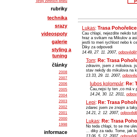
p
Testy zimních pneu
rubriky
technika
srazy
Lukas
:
Trasa Pohořelice 
Cau chlapi, nejezdite nekdo tu
videospoty
hraz a svikam na Mikulov a asi 
galerie
jestli to meri rychlost nebo k 
Diky za odpovedi
styling a
14.49, 27. 11. 2007,
odpovědět
tuning
Tom
:
Re: Trasa Pohořel
články
zdravim, jsem z mikulova. jso
stav nekdy do mikulova na k
2008
13.33, 29. 11. 2007,
odpověd
2007
lubos kolompár
:
Re: T
2006
Čau,nejsi ty ten ,co má v
2005
14.24, 30. 12. 2011,
odpov
2004
2003
Lepi
:
Re: Trasa Pohořel
2002
zdarec jsem ze znojm a taky j
14.21, 2. 12. 2007,
odpovědě
2001
2000
Lukas
:
Re: Trasa Pohoř
1998
No teda chlapi, to se me ulev
... diky za radu. Tome, jak b
informace
13.06, 5. 12. 2007,
odpovědě