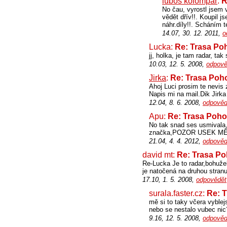
lubos kolompár
:
R
No čau, vyrostl jsem
vědět dřív!!. Koupil 
náhr.díly!!. Scháním
14.07, 30. 12. 2011,
o
Lucka:
Re: Trasa Poh
jj, holka, je tam radar, tak 
10.03, 12. 5. 2008,
odpově
Jirka
:
Re: Trasa Pohoř
Ahoj Luci prosim te nevis z
Napis mi na mail.Dik Jirk
12.04, 8. 6. 2008,
odpověd
Apu:
Re: Trasa Pohoř
No tak snad ses usmivala,p
značka,POZOR USEK MĚŘ
21.04, 4. 4. 2012,
odpověd
david mt:
Re: Trasa Poh
Re-Lucka Je to radar,bohuže
je natočená na druhou stranu
17.10, 1. 5. 2008,
odpovědět
surala.faster.cz:
Re: T
mě si to taky včera vyblej
nebo se nestalo vubec nic
9.16, 12. 5. 2008,
odpověd