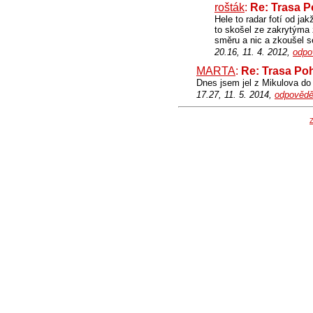
rošták
:
Re: Trasa Po
Hele to radar fotí od ja
to skošel ze zakrytýma 
směru a nic a zkoušel se
20.16, 11. 4. 2012,
odpo
MARTA
:
Re: Trasa Poh
Dnes jsem jel z Mikulova do 
17.27, 11. 5. 2014,
odpovědě
Z