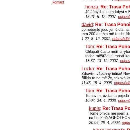
kontakt
honza
:
Re: Trasa Poh
Jé Jébydlel jsem kdysi v 
18.21, 5. 12. 2007,
odpově
david
:
Re: Trasa Pohoře
Jo,neboj,to jsou jen čidla n
tam 200 a stálo mě to desítk
1.22, 8. 12. 2007,
odpovědět
Tom:
Re: Trasa Pohoř
Chlupatí často měří u ryb
radar, měšťáci si mastí ka
13.37, 13. 12. 2007,
odpov
Lucka:
Re: Trasa Pohoř
Zdravím všechny řidiče! Nevít
Bliklo to na mě 2x, taková k
11.45, 15. 4. 2008,
odpovědě
Tom:
Re: Trasa Pohoř
To nevim, az tama pojedu 
10.04, 24. 4. 2008,
odpově
kupis
:
Re: Trasa Po
Tome brnkni mě jsem z P
na benzíně AGROTEC ve
20.06, 26. 4. 2008,
odpo