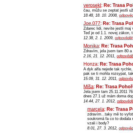
verosekl
:
Re: Trasa Poh
čau, můžu se zeptat jestli 
18.48, 18. 10. 2008,
odpověd
Joe.077
:
Re: Trasa Poh
Zdarec lidi, nevíte jestli ma
Teď je od 1.1. novej zákon, 
12.38, 2. 1. 2009,
odpovědět
Monika
:
Re: Trasa Poho
Zdravím, jela jsem tam 80 a 
2.16, 21. 12. 2011,
odpovědě
Honza:
Re: Trasa Pohoř
A dyk alfa nejede tak rychle,
pak se ti mohla rozsypat, ta
15.09, 31. 12. 2011,
odpověd
Míša
:
Re: Trasa Pohoře
Jela jsem tam 25.11.2011 76k
dnes 27.1 už mám doma dopi
14.44, 27. 1. 2012,
odpovědě
marcela
:
Re: Trasa Po
zdravím...taky mě to vyfoti
soukromá fa co to dodala mě
vzali i body?
8.01, 27. 3. 2012,
odpověd