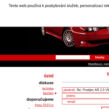
Alfa Ro
Tento web používá k poskytování služeb, personalizaci re
hledej
Heureka.cz - por
T
úvod
diskuse
technika
předmět:
tlachání
jméno:
doporučujeme
email:
Pneu-TEST.cz