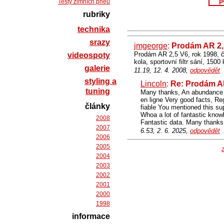
p
Testy zimních pneu
rubriky
technika
srazy
jmgeorge
:
Prodám AR 2,
Prodám AR 2,5 V6, rok 1998, č
videospoty
kola, sportovní filtr sání, 150
galerie
11.19, 12. 4. 2008,
odpovědět
styling a
Lincoln
:
Re: Prodám A
tuning
Many thanks, An abundance of
en ligne Very good facts, Re
články
fiable You mentioned this su
Whoa a lot of fantastic know
2008
Fantastic data. Many thanks! 
2007
6.53, 2. 6. 2025,
odpovědět
2006
2005
Z
2004
2003
2002
2001
2000
1998
informace