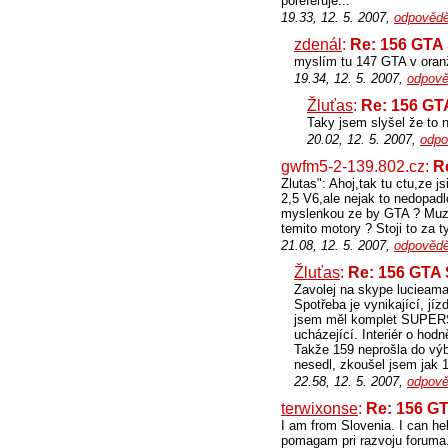
poreferuje...
19.33, 12. 5. 2007,
odpovědě
zdenál
:
Re: 156 GTA
myslím tu 147 GTA v oranž
19.34, 12. 5. 2007,
odpově
Žluťas
:
Re: 156 GT
Taky jsem slyšel že to 
20.02, 12. 5. 2007,
odpo
gwfm5-2-139.802.cz:
R
Zlutas": Ahoj,tak tu ctu,ze j
2,5 V6,ale nejak to nedopadl
myslenkou ze by GTA ? Muzes
temito motory ? Stoji to za t
21.08, 12. 5. 2007,
odpovědě
Žluťas
:
Re: 156 GTA
Zavolej na skype lucieama
Spotřeba je vynikající, jíz
jsem měl komplet SUPERSP
ucházející. Interiér o hod
Takže 159 neprošla do v
nesedl, zkoušel jsem jak 1,
22.58, 12. 5. 2007,
odpově
terwixonse
:
Re: 156 G
I am from Slovenia. I can he
pomagam pri razvoju foruma