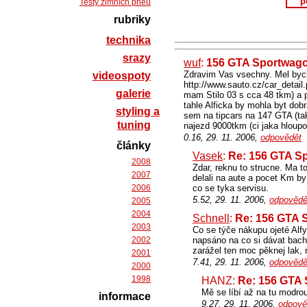
p
Testy zimních pneu
rubriky
technika
srazy
wuf
:
156 GTA Sportwag
Zdravim Vas vsechny. Mel bych
videospoty
http://www.sauto.cz/car_detail
galerie
mam Stilo 03 s cca 48 tkm) a 
tahle Alficka by mohla byt dob
styling a
sem na tipcars na 147 GTA (ta
tuning
najezd 9000tkm (ci jaka hloup
0.16, 29. 11. 2006,
odpovědět
články
Vasek
:
Re: 156 GTA S
2008
Zdar, reknu to strucne. Ma t
2007
delali na aute a pocet Km by
2006
co se tyka servisu.
5.52, 29. 11. 2006,
odpovědě
2005
2004
Schnell
:
Re: 156 GTA 
2003
Co se týče nákupu ojeté Alfy
2002
napsáno na co si dávat bach
zarážel ten moc pěknej lak, n
2001
7.41, 29. 11. 2006,
odpovědě
2000
1998
HANZ:
Re: 156 GTA
Mě se líbí až na tu modrou
informace
9.27, 29. 11. 2006,
odpově