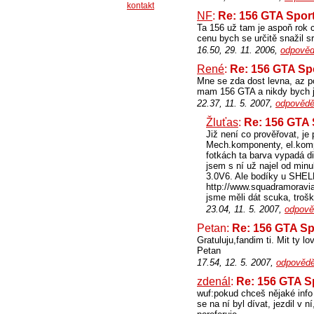
kontakt
NF
:
Re: 156 GTA Spo
Ta 156 už tam je aspoň rok c
cenu bych se určitě snažil s
16.50, 29. 11. 2006,
odpověd
René
:
Re: 156 GTA S
Mne se zda dost levna, az p
mam 156 GTA a nikdy bych ji
22.37, 11. 5. 2007,
odpovědě
Žluťas
:
Re: 156 GTA
Již není co prověřovat, je
Mech.komponenty, el.komp
fotkách ta barva vypadá di
jsem s ní už najel od min
3.0V6. Ale bodíky u SHELL
http://www.squadramoravi
jsme měli dát scuka, tro
23.04, 11. 5. 2007,
odpově
Petan:
Re: 156 GTA S
Gratuluju,fandim ti. Mit ty l
Petan
17.54, 12. 5. 2007,
odpovědě
zdenál
:
Re: 156 GTA 
wuf:pokud chceš nějaké inf
se na ní byl dívat, jezdil v 