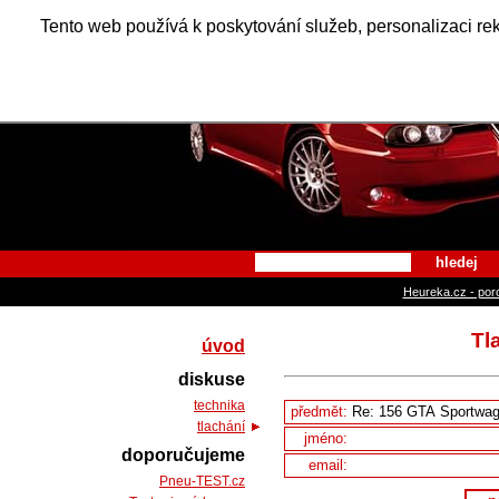
Alfa Ro
Tento web používá k poskytování služeb, personalizaci re
hledej
Heureka.cz - por
Tl
úvod
diskuse
technika
předmět:
tlachání
jméno:
doporučujeme
email:
Pneu-TEST.cz