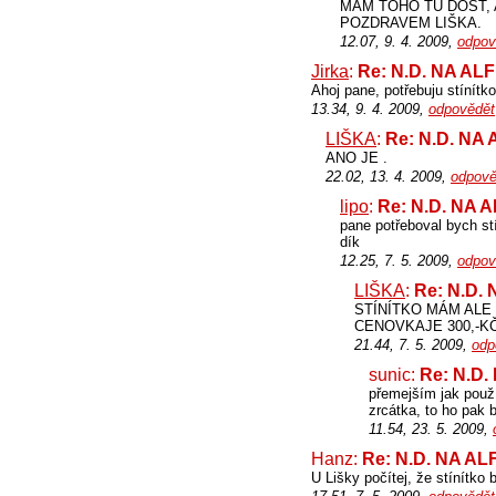
MÁM TOHO TU DOST, 
POZDRAVEM LIŠKA.
12.07, 9. 4. 2009,
odpov
Jirka
:
Re: N.D. NA AL
Ahoj pane, potřebuju stínítk
13.34, 9. 4. 2009,
odpovědět
LIŠKA
:
Re: N.D. NA
ANO JE .
22.02, 13. 4. 2009,
odpově
lipo
:
Re: N.D. NA 
pane potřeboval bych stí
dík
12.25, 7. 5. 2009,
odpov
LIŠKA
:
Re: N.D.
STÍNÍTKO MÁM ALE
CENOVKAJE 300,-K
21.44, 7. 5. 2009,
odp
sunic:
Re: N.D
přemejším jak použí
zrcátka, to ho pak 
11.54, 23. 5. 2009,
Hanz:
Re: N.D. NA A
U Lišky počítej, že stínítko b