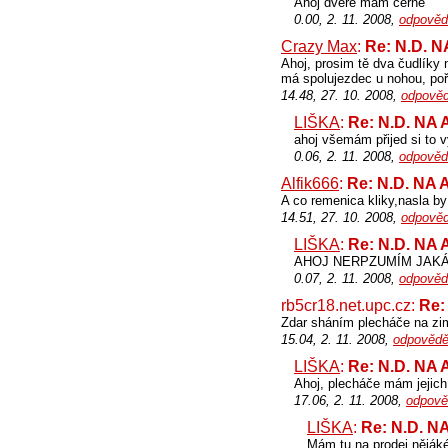
Ahoj dveře mám černé
0.00, 2. 11. 2008,
odpověd
Crazy Max
:
Re: N.D. 
Ahoj, prosim tě dva čudlíky 
má spolujezdec u nohou, poř
14.48, 27. 10. 2008,
odpověd
LIŠKA
:
Re: N.D. NA
ahoj všemám přijed si to 
0.06, 2. 11. 2008,
odpověd
Alfik666
:
Re: N.D. NA
A co remenica kliky,nasla b
14.51, 27. 10. 2008,
odpověd
LIŠKA
:
Re: N.D. NA
AHOJ NERPZUMÍM JAKÁ
0.07, 2. 11. 2008,
odpověd
rb5cr18.net.upc.cz:
Re:
Zdar sháním plecháče na zi
15.04, 2. 11. 2008,
odpovědě
LIŠKA
:
Re: N.D. NA
Ahoj, plecháče mám jejich 
17.06, 2. 11. 2008,
odpově
LIŠKA
:
Re: N.D. 
Mám tu na prodej nějáké 