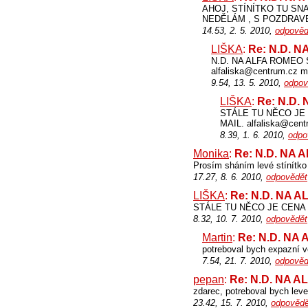
AHOJ, STÍNÍTKO TU SN
NEDĚLÁM , S POZDRAV
14.53, 2. 5. 2010,
odpověd
LIŠKA
:
Re: N.D. 
N.D. NA ALFA ROMEO 
alfaliska@centrum.cz m
9.54, 13. 5. 2010,
odpov
LIŠKA
:
Re: N.D.
STÁLE TU NĚCO JE
MAIL. alfaliska@cent
8.39, 1. 6. 2010,
odpo
Monika
:
Re: N.D. NA 
Prosím sháním levé stínítko 
17.27, 8. 6. 2010,
odpovědět
LIŠKA
:
Re: N.D. NA 
STÁLE TU NĚCO JE CENA J
8.32, 10. 7. 2010,
odpovědět
Martin
:
Re: N.D. NA
potreboval bych expazní v
7.54, 21. 7. 2010,
odpověd
pepan
:
Re: N.D. NA 
zdarec, potreboval bych leve
23.42, 15. 7. 2010,
odpovědě