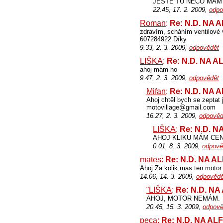
JEŠTĚ TU NĚCO MÁM 
22.45, 17. 2. 2009,
odpo
Roman
:
Re: N.D. NA 
zdravím, scháním ventilové 
607284922 Díky
9.33, 2. 3. 2009,
odpovědět
LIŠKA
:
Re: N.D. NA 
ahoj mám ho
9.47, 2. 3. 2009,
odpovědět
Mifan
:
Re: N.D. NA 
Ahoj chtěl bych se zeptat 
motovillage@gmail.com
16.27, 2. 3. 2009,
odpověd
LIŠKA
:
Re: N.D. 
AHOJ KLIKU MÁM CENA
0.01, 8. 3. 2009,
odpově
mates
:
Re: N.D. NA A
Ahoj.Za kolik mas ten motor
14.06, 14. 3. 2009,
odpovědě
¨LIŠKA
:
Re: N.D. N
AHOJ, MOTOR NEMÁM.
20.45, 15. 3. 2009,
odpově
peca
:
Re: N.D. NA A