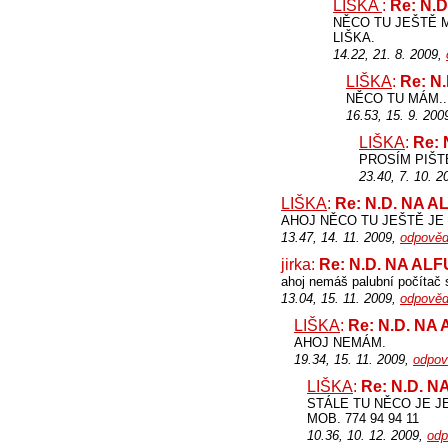
LIŠKA
:
Re: N.
NĚCO TU JEŠTĚ 
LIŠKA.
14.22, 21. 8. 2009,
LIŠKA
:
Re: N
NĚCO TU MÁM.....
16.53, 15. 9. 200
LIŠKA
:
Re:
PROSÍM PIŠTE
23.40, 7. 10. 
LIŠKA
:
Re: N.D. NA 
AHOJ NĚCO TU JEŠTĚ JE 
13.47, 14. 11. 2009,
odpověd
jirka:
Re: N.D. NA AL
ahoj nemáš palubní počítač 
13.04, 15. 11. 2009,
odpověd
LIŠKA
:
Re: N.D. NA
AHOJ NEMÁM.
19.34, 15. 11. 2009,
odpov
LIŠKA
:
Re: N.D. 
STÁLE TU NĚCO JE J
MOB. 774 94 94 11
10.36, 10. 12. 2009,
odp