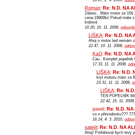
Roman
:
Re: N.D. NA 
Zdarec...Mám motor ze 156
cena:19900kč.Pokud máte zá
králové
10.20, 10. 11. 2008,
odpověd
LIŠKA
:
Re: N.D. NA
Ahoj o motor ted nemám zá
22.47, 10. 11. 2008,
odpov
KaO
:
Re: N.D. NA
Cau...Komplet popelnik b
17.33, 11. 11. 2008,
odp
LIŠKA
:
Re: N.D.
kryt motoru mám za 80
23.31, 11. 11. 2008,
o
LIŠKA
:
Re: N.
TEN POPELNÍK MÁ
22.42, 15. 11. 2008
pavel:
Re: N.D. N
co o převodovku??? 77
16.14, 4. 3. 2010,
odpov
satelit
:
Re: N.D. NA A
Ahoj! Potřeboval bych levý 