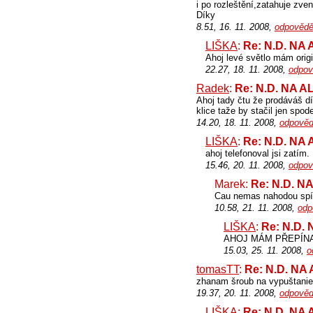
i po rozleštění,zatahuje zv
Díky
8.51, 16. 11. 2008,
odpovědě
LIŠKA
:
Re: N.D. NA
Ahoj levé světlo mám origi
22.27, 18. 11. 2008,
odpov
Radek
:
Re: N.D. NA 
Ahoj tady čtu že prodáváš 
klice taže by stačil jen spo
14.20, 18. 11. 2008,
odpověd
LIŠKA
:
Re: N.D. NA
ahoj telefonoval jsi zatím.
15.46, 20. 11. 2008,
odpov
Marek:
Re: N.D. N
Cau nemas nahodou spí
10.58, 21. 11. 2008,
odp
LIŠKA
:
Re: N.D.
AHOJ MÁM PŘEPÍN
15.03, 25. 11. 2008,
o
tomasTT
:
Re: N.D. NA
zhanam šroub na vypuštanie 
19.37, 20. 11. 2008,
odpověd
LIŠKA
:
Re: N.D. NA