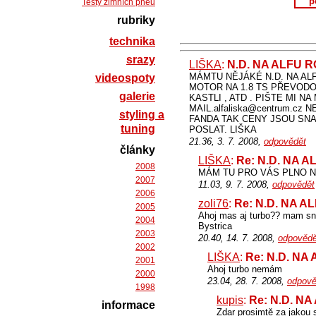
p
Testy zimních pneu
rubriky
technika
srazy
LIŠKA
:
N.D. NA ALFU 
MÁMTU NĚJÁKÉ N.D. NA ALF
videospoty
MOTOR NA 1.8 TS PŘEVODO
galerie
KASTLI , ATD . PIŠTE MI N
MAIL.alfaliska@centrum.cz
styling a
FANDA TAK CENY JSOU SNA
tuning
POSLAT. LIŠKA
21.36, 3. 7. 2008,
odpovědět
články
LIŠKA
:
Re: N.D. NA 
2008
MÁM TU PRO VÁS PLNO N.
2007
11.03, 9. 7. 2008,
odpovědět
2006
zoli76
:
Re: N.D. NA A
2005
Ahoj mas aj turbo?? mam sn
2004
Bystrica
2003
20.40, 14. 7. 2008,
odpovědě
2002
LIŠKA
:
Re: N.D. NA
2001
Ahoj turbo nemám
2000
23.04, 28. 7. 2008,
odpově
1998
kupis
:
Re: N.D. N
informace
Zdar prosimtě za jakou