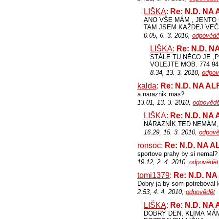
LIŠKA
:
Re: N.D. NA
ANO VŠE MÁM , JENTO 
TAM JSEM KAŽDEJ VEČER
0.05, 6. 3. 2010,
odpovědě
LIŠKA
:
Re: N.D. 
STÁLE TU NĚCO JE ,
VOLEJTE MOB. 774 94 
8.34, 13. 3. 2010,
odpov
kalda
:
Re: N.D. NA A
a naraznik mas?
13.01, 13. 3. 2010,
odpovědě
LIŠKA
:
Re: N.D. NA
NÁRAZNÍK TED NEMÁM,
16.29, 15. 3. 2010,
odpově
ronsoc:
Re: N.D. NA 
sportove prahy by si nemal?
19.12, 2. 4. 2010,
odpovědět
tomi1379
:
Re: N.D. N
Dobry ja by som potreboval
2.53, 4. 4. 2010,
odpovědět
LIŠKA
:
Re: N.D. NA
DOBRÝ DEN, KLIMA MÁM P