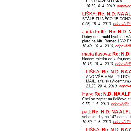
POZDRAVEM LIŠKA.
16.32, 4. 4. 2010,
odpověd
LIŠKA
:
Re: N.D. NA 
STÁLE TU NĚCO JE DOHO
0.08, 15. 4. 2010,
odpovědět
Jarda Frdlík
:
Re: N.D.
Dobrý den, mohl bych se Vás
plato na Alfu Romeo 156? P
16.40, 16. 4. 2010,
odpovědě
maria ilasova
:
Re: N.D
hladam roletku do kufru,nem
10.16, 18. 4. 2010,
odpovědě
LIŠKA
:
Re: N.D. NA
ANO VŠE MÁM , TU ROL
MAIL. alfaliska@centrum.
23.25, 29. 4. 2010,
odpově
Hary
:
Re: N.D. NA AL
Chci se zeptat na řidičovo stí
9.55, 1. 5. 2010,
odpovědět
patt
:
Re: N.D. NA AL
schanim dily na 147 namas t
10.30, 1. 5. 2010,
odpovědět
LIŠKA
:
Re: N.D. NA