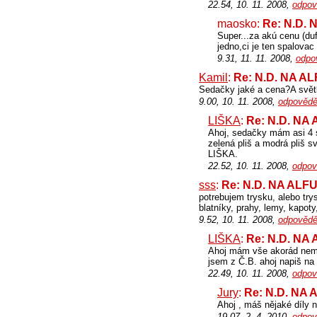
22.54, 10. 11. 2008,
odpov
maosko:
Re: N.D.
Super...za akú cenu (duf
jedno,ci je ten spalovac
9.31, 11. 11. 2008,
odpo
Kamil
:
Re: N.D. NA A
Sedačky jaké a cena?A světl
9.00, 10. 11. 2008,
odpovědě
LIŠKA
:
Re: N.D. NA
Ahoj, sedačky mám asi 4 s
zelená pliš a modrá pliš s
LIŠKA.
22.52, 10. 11. 2008,
odpov
sss
:
Re: N.D. NA ALF
potrebujem trysku, alebo try
blatníky, prahy, lemy, kapot
9.52, 10. 11. 2008,
odpovědě
LIŠKA
:
Re: N.D. NA
Ahoj mám vše akorád nemám
jsem z Č.B. ahoj napiš na
22.49, 10. 11. 2008,
odpov
Jury
:
Re: N.D. NA
Ahoj , máš nějaké díly n
19.07, 2. 4. 2010,
odpov