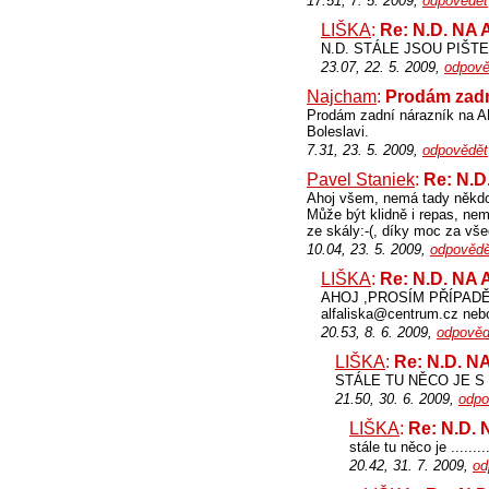
17.51, 7. 5. 2009,
odpovědět
LIŠKA
:
Re: N.D. NA
N.D. STÁLE JSOU PIŠT
23.07, 22. 5. 2009,
odpově
Najcham
:
Prodám zadn
Prodám zadní nárazník na A
Boleslavi.
7.31, 23. 5. 2009,
odpovědět
Pavel Staniek
:
Re: N.
Ahoj všem, nemá tady někdo
Může být klidně i repas, ne
ze skály:-(, díky moc za v
10.04, 23. 5. 2009,
odpovědě
LIŠKA
:
Re: N.D. NA
AHOJ ,PROSÍM PŘÍPADĚ
alfaliska@centrum.cz neb
20.53, 8. 6. 2009,
odpověd
LIŠKA
:
Re: N.D. 
STÁLE TU NĚCO JE S
21.50, 30. 6. 2009,
odpo
LIŠKA
:
Re: N.D.
stále tu něco je .........
20.42, 31. 7. 2009,
od