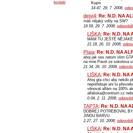
kontakt
Kupis
14.47, 29. 7. 2008,
odpo
dejvi4
:
Re: N.D. NA A
máš nějaký vdíly na SW?
19.59, 29. 7. 2008,
odpovědě
LIŠKA
:
Re: N.D. NA
MÁM TU JEŠTĚ NĚJÁKÉ 
21.18, 26. 10. 2008,
odpov
Plaja
:
Re: N.D. NA A
ahoj jak ses natom stim GTA
na mne Pavel ze sokolova uz
21.34, 26. 10. 2008,
odpověd
LIŠKA
:
Re: N.D. NA
Ahoj gta chci aby nekdo při
nepotřebuje ani tu převod
věnovat alfám na 100% ale
alfaliska@centrum.cz nebo
0.04, 2. 11. 2008,
odpověd
TAPTA
:
Re: N.D. NA 
DOBREJ POTREBOVAL BY
JINOU BARVU
2.27, 27. 10. 2008,
odpovědě
LIŠKA
:
Re: N.D. NA