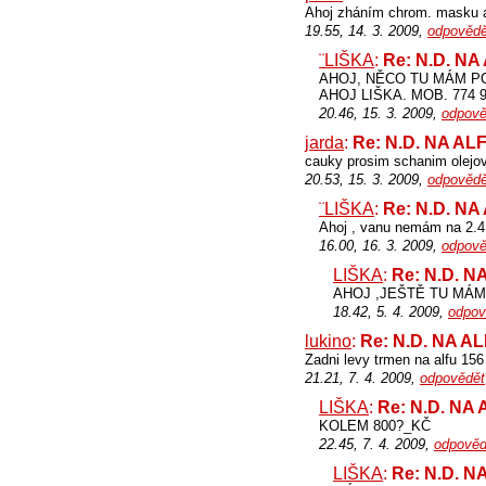
Ahoj zháním chrom. masku a
19.55, 14. 3. 2009,
odpovědě
¨LIŠKA
:
Re: N.D. N
AHOJ, NĚCO TU MÁM P
AHOJ LIŠKA. MOB. 774 9
20.46, 15. 3. 2009,
odpově
jarda
:
Re: N.D. NA A
cauky prosim schanim olejo
20.53, 15. 3. 2009,
odpovědě
¨LIŠKA
:
Re: N.D. N
Ahoj , vanu nemám na 2.4
16.00, 16. 3. 2009,
odpově
LIŠKA
:
Re: N.D. 
AHOJ ,JEŠTĚ TU MÁM 
18.42, 5. 4. 2009,
odpov
lukino
:
Re: N.D. NA A
Zadni levy trmen na alfu 156
21.21, 7. 4. 2009,
odpovědět
LIŠKA
:
Re: N.D. NA
KOLEM 800?_KČ
22.45, 7. 4. 2009,
odpověd
LIŠKA
:
Re: N.D. 