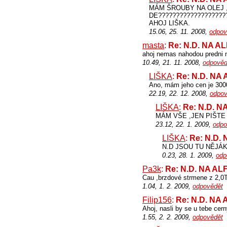
MÁM ŠROUBY NA OLEJ ,
DE????????????????????
AHOJ LIŠKA.
15.06, 25. 11. 2008,
odpov
masta
:
Re: N.D. NA A
ahoj nemas nahodou predni n
10.49, 21. 11. 2008,
odpověd
LIŠKA
:
Re: N.D. NA
Ano, mám jeho cen je 300
22.19, 22. 12. 2008,
odpov
LIŠKA
:
Re: N.D. 
MÁM VŠE ,JEN PIŠTE NA
23.12, 22. 1. 2009,
odpo
LIŠKA
:
Re: N.D.
N.D JSOU TU NĚJÁ
0.23, 28. 1. 2009,
odp
Pa3k
:
Re: N.D. NA A
Cau ,brzdové strmene z 2,0T
1.04, 1. 2. 2009,
odpovědět
Filip156
:
Re: N.D. NA
Ahoj, nasli by se u tebe cer
1.55, 2. 2. 2009,
odpovědět