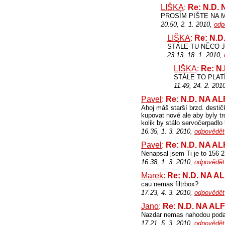
LIŠKA
:
Re: N.D.
PROSÍM PIŠTE NA M
20.50, 2. 1. 2010,
odp
LIŠKA
:
Re: N.
STÁLE TU NĚCO JE .
23.13, 18. 1. 2010,
LIŠKA
:
Re: N
STÁLE TO PLAT
11.49, 24. 2. 201
Pavel
:
Re: N.D. NA A
Ahoj máš starší brzd. destič
kupovat nové ale aby byly t
kolik by stálo servočerpadlo
16.35, 1. 3. 2010,
odpovědět
Pavel
:
Re: N.D. NA A
Nenapsal jsem Ti je to 156 2
16.38, 1. 3. 2010,
odpovědět
Marek
:
Re: N.D. NA 
cau nemas filtrbox?
17.23, 4. 3. 2010,
odpovědět
Jano
:
Re: N.D. NA A
Nazdar nemas nahodou podav
17.21, 5. 3. 2010,
odpovědět