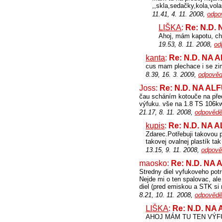
,,skla,sedačky,kola,vola
11.41, 4. 11. 2008,
odpo
LIŠKA
:
Re: N.D.
Ahoj, mám kapotu, chla
19.53, 8. 11. 2008,
od
kanta
:
Re: N.D. NA 
cus mam plechace i se zi
8.39, 16. 3. 2009,
odpověd
Joss:
Re: N.D. NA AL
čau scháním kotouče na před
výfuku. vše na 1.8 TS 106kw
21.17, 8. 11. 2008,
odpovědě
kupis
:
Re: N.D. NA 
Zdarec.Potřebuji takov
takovej ovalnej plastík ta
13.15, 9. 11. 2008,
odpově
maosko:
Re: N.D. NA
Stredny diel vyfukoveho pot
Nejde mi o ten spalovac, ale 
diel (pred emiskou a STK si
8.21, 10. 11. 2008,
odpovědě
LIŠKA
:
Re: N.D. NA
AHOJ MÁM TU TEN VÝF