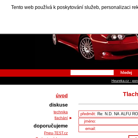
Alfa Ro
Tento web používá k poskytování služeb, personalizaci re
hledej
Heureka.cz - por
Tlac
úvod
diskuse
technika
předmět:
tlachání
jméno:
doporučujeme
email:
Pneu-TEST.cz