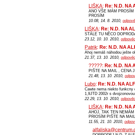
LIŠKA
:
Re: N.D. NA
ANO VŠE MÁM PROSÍM PIŠ
PROSÍM
10.08, 14. 8. 2010,
odpově
LIŠKA
:
Re: N.D. NA 
STÁLE TU NĚCO DOPRODÁV
23.12, 10. 10. 2010,
odpověd
Patrik
:
Re: N.D. NA A
Ahoj nemáš náhodou ješte o
21.37, 13. 10. 2010,
odpověd
?????:
Re: N.D. NA
PIŠTE NA MAIL , CENA 
21.48, 13. 10. 2010,
odpov
Lubo
:
Re: N.D. NA A
Cawte nema niekto funkcny d
1,9JTD 2002r s dvojzonovou
22.29, 13. 10. 2010,
odpověd
LIŠKA
:
Re: N.D. NA
AHOJ, TAK TEN NEMÁM
PRIOSÍM PIŠTE NA MAIL
11.55, 21. 10. 2010,
odpov
alfaliska@centrum.
DOPRODEJ N.D. Z ALF