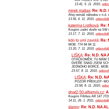
13.41, 5. 11. 2010,
odpo
mirek matlas
:
Re: N.D
Ahoj nemáš náhodou v n.d. 
13.56, 6. 11. 2010,
odpovědě
katerina Listíková
:
Re:
Koupím zadní dveře na SW č
13.17, 7. 11. 2010,
odpovědě
kdo to umí zavolá:
Re:
MOB. 774 94 94 11
13.20, 7. 11. 2010,
odpovědě
LIŠKA
:
Re: N.D. NA
OTÁČKOMĚR, TU MÁM SN
DVEŘE SNAD JSEM SCH
JEDNOHO BORCE, MOB. 7
23.57, 8. 11. 2010,
odpově
LIŠKA
:
Re: N.D. 
POZOR PŘEKLEP- MOB.
23.58, 8. 11. 2010,
odpo
dnat2-50.alfservis.cz
:
A
Koupím Filtrbox AR 147 JTD
14.11, 26. 1. 2011,
odpovědě
danny
:
Re: N.D. NA 