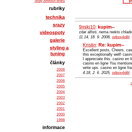
p
Testy zimních pneu
rubriky
technika
srazy
9miki10
:
kupim--
zdar alfisti..nema niekto chlad
videospoty
11.14, 18. 9. 2008,
odpovědět
galerie
Kristin
:
Re: kupim--
styling a
Excellent posts, Cheers. cas
tuning
this exceptionally well! casi
I appreciate this. casino en 
články
casino en ligne You mentione
write ups. casino en ligne fr
2008
4.18, 2. 6. 2025,
odpovědět
2007
2006
Z
2005
2004
2003
2002
2001
2000
1998
informace