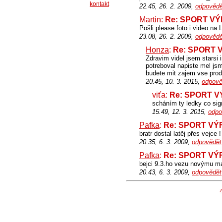
kontakt
22.45, 26. 2. 2009,
odpovědě
Martin:
Re: SPORT VÝFU
Pošli please foto i video 
23.08, 26. 2. 2009,
odpovědě
Honza
:
Re: SPORT VÝ
Zdravim videl jsem starsi 
potreboval napiste mel js
budete mit zajem vse prod
20.45, 10. 3. 2015,
odpově
viťa:
Re: SPORT VÝF
scháním ty ledky co si
15.49, 12. 3. 2015,
odpo
Pafka
:
Re: SPORT VÝFU
bratr dostal latěj přes vejce !
20.35, 6. 3. 2009,
odpovědět
Pafka
:
Re: SPORT VÝFU
bejci 9.3.ho vezu novýmu maj
20.43, 6. 3. 2009,
odpovědět
Z