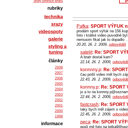
p
Testy zimních pneu
rubriky
technika
srazy
Pafka
:
SPORT VÝFUK na 
prodám sport výfuk na 156 kup
videospoty
foto i krátké video puvodně byl
galerie
nemusim řikat jak to dopadlo ..
20.20, 26. 2. 2009,
odpovědět
styling a
tuning
satelit
:
Re: SPORT VÝFU
A bratr dostal kam?
články
22.14, 26. 2. 2009,
odpovědě
2008
konnnny.p:
Re: SPORT 
2007
čau pošli video měl bych zá
2006
22.43, 26. 2. 2009,
odpovědě
2005
konnny.p:
Re: SPORT V
2004
jo a to na konnny.p@seznam
2003
22.44, 26. 2. 2009,
odpovědě
2002
fastcrash
:
Re: SPORT V
2001
taky bych měl zájem o vid
2000
22.45, 26. 2. 2009,
odpovědě
1998
peca
:
Re: SPORT VÝFUK
informace
posli mě foto na tetka9@se