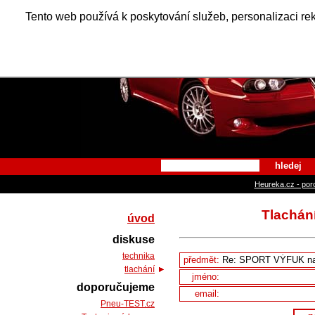
Alfa Ro
Tento web používá k poskytování služeb, personalizaci re
hledej
Heureka.cz - por
Tlachán
úvod
diskuse
technika
předmět:
tlachání
jméno:
doporučujeme
email:
Pneu-TEST.cz