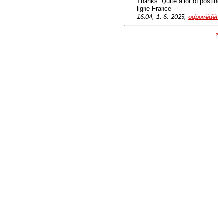
Thanks. Quite a lot of posti
ligne France
16.04, 1. 6. 2025,
odpovědět
Z