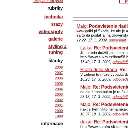
p
Testy zimních pneu
rubriky
technika
srazy
Majo
:
Podsvietenie riad
www.galki.pl Škoda, že nie je a
videospoty
sa to dá poslať aj na Slovensk
galerie
12.22, 17. 3. 2009,
odpovědět
styling a
Lajka:
Re: Podsvieteni
tuning
Je to teda dražší ale mrkni 
http://www.aukro.cz/item5
články
13.40, 17. 3. 2009,
odpovědě
2008
Pirata.della.strada
:
Re:
2007
V zelene to muze vypadat do
2006
16.23, 17. 3. 2009,
odpovědě
2005
Majo:
Re: Podsvietenie
2004
no ale z toho aukra je to 2x 
2003
23.15, 17. 3. 2009,
odpovědě
2002
Majo:
Re: Podsvietenie
2001
Fakt s tym nikto nema nejak
2000
16.37, 18. 3. 2009,
odpovědě
1998
dukat:
Re: Podsvieteni
informace
http://www.autofra.sk tam ma