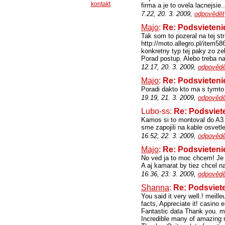
kontakt
firma a je to ovela lacnejsie..
7.22, 20. 3. 2009,
odpovědět
Majo
:
Re: Podsvietenie
Tak som to pozeral na tej st
http://moto.allegro.pl/item
konkretny typ tej paky zo z
Porad postup. Alebo treba n
12.17, 20. 3. 2009,
odpovědě
Majo
:
Re: Podsvietenie
Poradi dakto kto ma s tymto
19.19, 21. 3. 2009,
odpovědě
Lubo-ss:
Re: Podsviete
Kamos si to montoval do A3 a
sme zapojili na kable osvet
16.52, 22. 3. 2009,
odpovědě
Majo
:
Re: Podsvietenie
No ved ja to moc chcem! Je 
A aj kamarat by tiez chcel n
16.36, 23. 3. 2009,
odpovědě
Shanna
:
Re: Podsviete
You said it very well.! meille
facts, Appreciate it! casino e
Fantastic data Thank you. mei
Incredible many of amazing ma