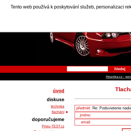
Alfa Ro
Tento web používá k poskytování služeb, personalizaci re
hledej
Heureka.cz - por
Tlach
úvod
diskuse
technika
předmět:
tlachání
jméno:
doporučujeme
email:
Pneu-TEST.cz