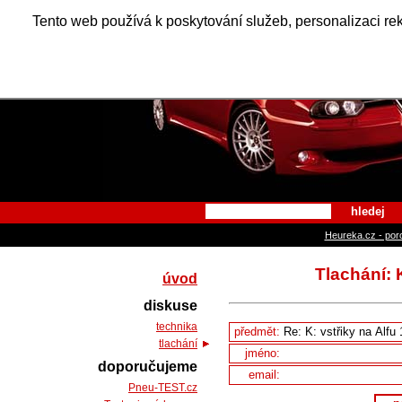
Alfa Ro
Tento web používá k poskytování služeb, personalizaci re
hledej
Heureka.cz - por
Tlachání: K
úvod
diskuse
technika
předmět:
tlachání
jméno:
doporučujeme
email:
Pneu-TEST.cz