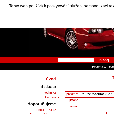
Alfa Ro
Tento web používá k poskytování služeb, personalizaci re
hledej
Heureka.cz - por
úvod
diskuse
technika
předmět:
tlachání
jméno:
doporučujeme
email:
Pneu-TEST.cz