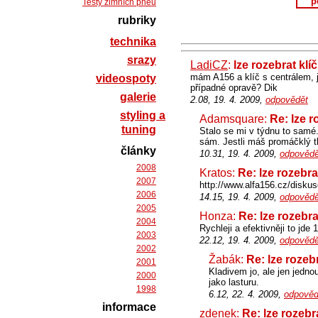
p
Testy zimních pneu
rubriky
technika
srazy
LadiCZ
:
lze rozebrat klí
mám A156 a klíč s centrálem, j
videospoty
případné opravě? Dik
galerie
2.08, 19. 4. 2009,
odpovědět
styling a
Adamsquare:
Re: lze r
tuning
Stalo se mi v týdnu to samé
sám. Jestli máš promáčklý tla
články
10.31, 19. 4. 2009,
odpovědě
2008
Kratos:
Re: lze rozebra
2007
http://www.alfa156.cz/disku
2006
14.15, 19. 4. 2009,
odpovědě
2005
Honza:
Re: lze rozebra
2004
Rychleji a efektivněji to jde
2003
22.12, 19. 4. 2009,
odpovědě
2002
Žabák:
Re: lze rozebr
2001
Kladivem jo, ale jen jedn
2000
jako lasturu.
1998
6.12, 22. 4. 2009,
odpověd
informace
zdenek
:
Re: lze rozebr