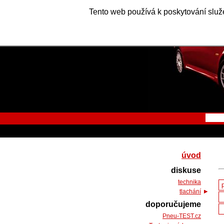
Tento web používá k poskytování služe
úvod
diskuse
technika
tlachání
doporučujeme
Pneu-TEST.cz