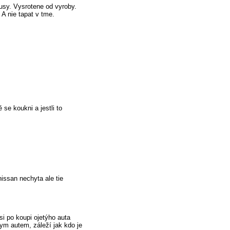
kusy. Vysrotene od vyroby.
 A nie tapat v tme.
 se koukni a jestli to
nissan nechyta ale tie
si po koupi ojetýho auta
dym autem, záleží jak kdo je