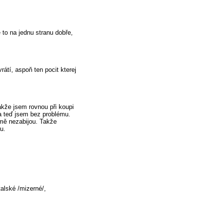
 to na jednu stranu dobře,
rátí, aspoň ten pocit kterej
takže jsem rovnou při koupi
a teď jsem bez problému.
 mě nezabijou. Takže
u.
talské /mizerné/,