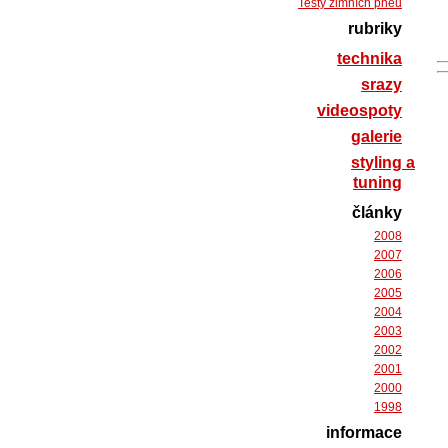
Testy zimních pneu
rubriky
technika
srazy
videospoty
galerie
styling a
tuning
články
2008
2007
2006
2005
2004
2003
2002
2001
2000
1998
informace