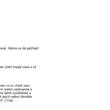
ovat, třetina se dá jakžtakž
nec jsem koupil zase a už
ukám co to chodí sem,
vym autem spokojenej a
ra úplně vystřelenej a
t jejich radost těmahle
t!.-) Ciao