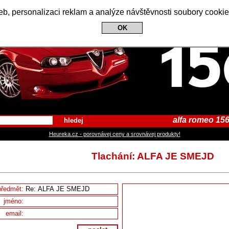
Alfa Romeo 156 Club
b, personalizaci reklam a analýze návštěvnosti soubory cookie
OK
alfa romeo 156
hledej
Heureka.cz - porovnávej ceny a srovnávej produkty!
Tlachání: ALFA JE SMEJD
předmět:
jméno:
email: