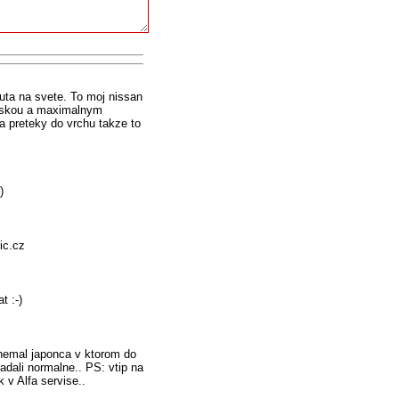
uta na svete. To moj nissan
laskou a maximalnym
a preteky do vrchu takze to
)
ic.cz
t :-)
 nemal japonca v ktorom do
padali normalne.. PS: vtip na
 v Alfa servise..