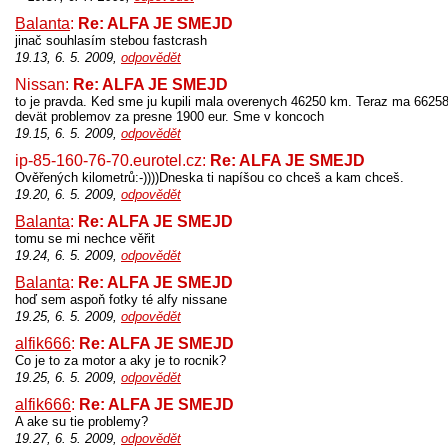
Balanta
:
Re: ALFA JE SMEJD
jinač souhlasím stebou fastcrash
19.13, 6. 5. 2009,
odpovědět
Nissan:
Re: ALFA JE SMEJD
to je pravda. Ked sme ju kupili mala overenych 46250 km. Teraz ma 662
devät problemov za presne 1900 eur. Sme v koncoch
19.15, 6. 5. 2009,
odpovědět
ip-85-160-76-70.eurotel.cz:
Re: ALFA JE SMEJD
Ověřených kilometrů:-))))Dneska ti napíšou co chceš a kam chceš.
19.20, 6. 5. 2009,
odpovědět
Balanta
:
Re: ALFA JE SMEJD
tomu se mi nechce věřit
19.24, 6. 5. 2009,
odpovědět
Balanta
:
Re: ALFA JE SMEJD
hoď sem aspoň fotky té alfy nissane
19.25, 6. 5. 2009,
odpovědět
alfik666
:
Re: ALFA JE SMEJD
Co je to za motor a aky je to rocnik?
19.25, 6. 5. 2009,
odpovědět
alfik666
:
Re: ALFA JE SMEJD
A ake su tie problemy?
19.27, 6. 5. 2009,
odpovědět