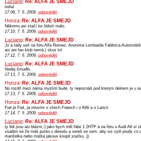
Luciano
:
Re: ALFA JE SMEJD
trefa!
17.08, 7. 5. 2009,
odpovědět
Honza:
Re: ALFA JE SMEJD
Někomu asi stačí ke štěstí málo.
17.10, 7. 5. 2009,
odpovědět
Luciano
:
Re: ALFA JE SMEJD
Jo a tady seš na fóru Alfa Romeo..Anonima Lombarda Fabbrica Automobili 
asi ani fan klub nemá.( skus to!
17.12, 7. 5. 2009,
odpovědět
Luciano
:
Re: ALFA JE SMEJD
hledej šmudlo..
17.13, 7. 5. 2009,
odpovědět
Honza:
Re: ALFA JE SMEJD
No rozdíl mezi náma myslím bude, ty nepoznáš pod kterým deklem je u au
17.13, 7. 5. 2009,
odpovědět
Honza:
Re: ALFA JE SMEJD
Fiat je Fiat, já mluvím o všech Fiatech i o Alfě a o Lancii.
17.14, 7. 5. 2009,
odpovědět
Luciano
:
Re: ALFA JE SMEJD
ty lidi jsou asi blázni,-) jako bych měl fábii 1.2HTP a na fóru o Audi A6 si s
vsadim se že máš punto v dieselu a sereš se sem, aby sis vylil prudy co 
manželka nebo matka jakous koupil sračku..))