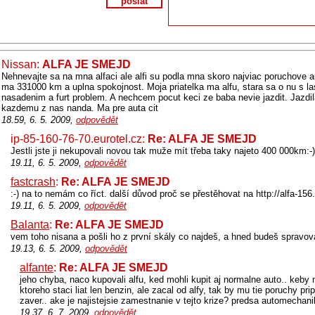
poslat
Nissan:
ALFA JE SMEJD
Nehnevajte sa na mna alfaci ale alfi su podla mna skoro najviac poruchove a
ma 331000 km a uplna spokojnost. Moja priatelka ma alfu, stara sa o nu s 
nasadenim a furt problem. A nechcem pocut keci ze baba nevie jazdit. Jazdil
kazdemu z nas nanda. Ma pre auta cit
18.59, 6. 5. 2009,
odpovědět
ip-85-160-76-70.eurotel.cz:
Re: ALFA JE SMEJD
Jestli jste ji nekupovali novou tak muže mít třeba taky najeto 400 000km:-)
19.11, 6. 5. 2009,
odpovědět
fastcrash
:
Re: ALFA JE SMEJD
:-) na to nemám co říct. další důvod proč se přestěhovat na http://alfa-156.
19.11, 6. 5. 2009,
odpovědět
Balanta
:
Re: ALFA JE SMEJD
vem toho nisana a pošli ho z první skály co najdeš, a hned budeš spravova
19.13, 6. 5. 2009,
odpovědět
alfante
:
Re: ALFA JE SMEJD
jeho chyba, naco kupovali alfu, ked mohli kupit aj normalne auto.. keby
ktoreho staci liat len benzin, ale zacal od alfy, tak by mu tie poruchy pri
zaver.. ake je najistejsie zamestnanie v tejto krize? predsa automechanik
19.37, 6. 7. 2009,
odpovědět