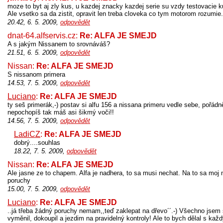
moze to byt aj zly kus, u kazdej znacky kazdej serie su vzdy testovacie 
Ale vsetko sa da zistit, opravit len treba cloveka co tym motorom rozumie.
20.42, 6. 5. 2009,
odpovědět
dnat-64.alfservis.cz:
Re: ALFA JE SMEJD
A s jakým Nissanem to srovnáváš?
21.51, 6. 5. 2009,
odpovědět
Nissan:
Re: ALFA JE SMEJD
S nissanom primera
14.53, 7. 5. 2009,
odpovědět
Luciano
:
Re: ALFA JE SMEJD
ty seš primerák,-) postav si alfu 156 a nissana primeru vedle sebe, pořádně
nepochopíš tak máš asi šikmý voči!!
14.56, 7. 5. 2009,
odpovědět
LadiCZ
:
Re: ALFA JE SMEJD
dobrý....souhlas
18.22, 7. 5. 2009,
odpovědět
Nissan:
Re: ALFA JE SMEJD
Ale jasne ze to chapem. Alfa je nadhera, to sa musi nechat. Na to sa moj 
poruchy
15.00, 7. 5. 2009,
odpovědět
Luciano
:
Re: ALFA JE SMEJD
..já třeba žádný poruchy nemam,,teď zaklepat na dřevo´´.-) Všechno jsem 
vyměnil, dokoupil a jezdim na pravidelný kontroly! Ale to bych dělal s kaž