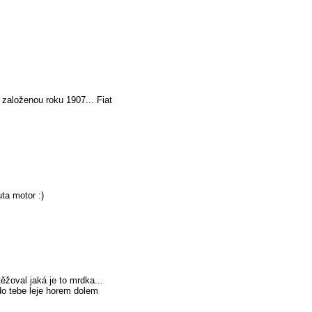
založenou roku 1907... Fiat
ta motor :)
těžoval jaká je to mrdka...
do tebe leje horem dolem