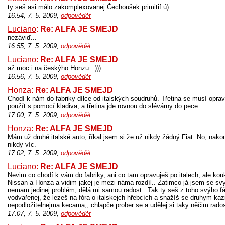
ty seš asi málo zakomplexovanej Čechoušek primitif.ú)
16.54, 7. 5. 2009,
odpovědět
Luciano
:
Re: ALFA JE SMEJD
nezáviď...
16.55, 7. 5. 2009,
odpovědět
Luciano
:
Re: ALFA JE SMEJD
až moc i na českýho Honzu...)))
16.56, 7. 5. 2009,
odpovědět
Honza:
Re: ALFA JE SMEJD
Chodí k nám do fabriky dílce od italských soudruhů. Třetina se musí oprav
použít s pomocí kladiva, a třetina jde rovnou do slévárny do pece.
17.00, 7. 5. 2009,
odpovědět
Honza:
Re: ALFA JE SMEJD
Mám už druhé italské auto, říkal jsem si že už nikdy žádný Fiat. No, nako
nikdy víc.
17.02, 7. 5. 2009,
odpovědět
Luciano
:
Re: ALFA JE SMEJD
Nevim co chodí k vám do fabriky, ani co tam opravuješ po italech, ale ko
Nissan a Honza a vidim jakej je mezi náma rozdíl.. Zatimco já jsem se s
nemam jedinej problém, dělá mi samou radost.. Tak ty seš z toho svýho fá
vodvařenej, že lezeš na fóra o italskejch hřebcích a snažíš se druhym kazi
nepodložitelnejma kecama,, chlapče prober se a udělej si taky něčim rados
17.07, 7. 5. 2009,
odpovědět