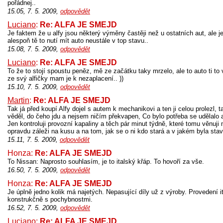
pořádnej..
15.05, 7. 5. 2009,
odpovědět
Luciano
:
Re: ALFA JE SMEJD
Je faktem že u alfy jsou některý výměny častěji než u ostatních aut, ale je
alespoň tě to nutí mít auto neustále v top stavu..
15.08, 7. 5. 2009,
odpovědět
Luciano
:
Re: ALFA JE SMEJD
To že to stojí spoustu peněz, mě ze začátku taky mrzelo, ale to auto ti to v
ze svý alfičky mam je k nezaplacení.. ))
15.10, 7. 5. 2009,
odpovědět
Martin
:
Re: ALFA JE SMEJD
Tak já před koupí Alfy dojel s autem k mechanikovi a ten ji celou prolezl, 
věděl, do čeho jdu a nejsem ničím překvapen, Co bylo potřeba se udělalo 
Jen kontroluji provozní kapaliny a těch pár minut týdně, které tomu věnuji
opravdu záleži na kusu a na tom, jak se o ni kdo stará a v jakém byla stav
15.11, 7. 5. 2009,
odpovědět
Honza:
Re: ALFA JE SMEJD
To Nissan: Naprosto souhlasím, je to italský křáp. To hovoří za vše.
16.50, 7. 5. 2009,
odpovědět
Honza:
Re: ALFA JE SMEJD
Je úplně jedno kolik má najetých. Nepasující díly už z výroby. Provedení i
konstrukčně s pochybnostmi.
16.52, 7. 5. 2009,
odpovědět
Luciano
:
Re: ALFA JE SMEJD