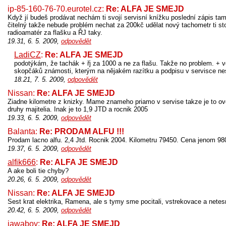
ip-85-160-76-70.eurotel.cz:
Re: ALFA JE SMEJD
Když jí budeš prodávat nechám ti svojí servisní knížku poslední zápis ta
čitelný takže nebude problém nechat za 200kč udělat nový tachometr ti s
radioamatér za flašku a ŘJ taky.
19.31, 6. 5. 2009,
odpovědět
LadiCZ
:
Re: ALFA JE SMEJD
podotýkám, že tachák + řj za 1000 a ne za flašu. Takže no problem. + 
skopčáků známosti, kterým na nějakém razítku a podpisu v servisce nes
18.21, 7. 5. 2009,
odpovědět
Nissan:
Re: ALFA JE SMEJD
Ziadne kilometre z knizky. Mame znameho priamo v servise takze je to o
druhy majitelia. Inak je to 1,9 JTD a rocnik 2005
19.33, 6. 5. 2009,
odpovědět
Balanta:
Re: PRODAM ALFU !!!
Prodam lacno alfu. 2,4 Jtd. Rocnik 2004. Kilometru 79450. Cena jenom 98
19.37, 6. 5. 2009,
odpovědět
alfik666
:
Re: ALFA JE SMEJD
A ake boli tie chyby?
20.26, 6. 5. 2009,
odpovědět
Nissan:
Re: ALFA JE SMEJD
Sest krat elektrika, Ramena, ale s tymy sme pocitali, vstrekovace a nete
20.42, 6. 5. 2009,
odpovědět
jawaboy:
Re: ALFA JE SMEJD