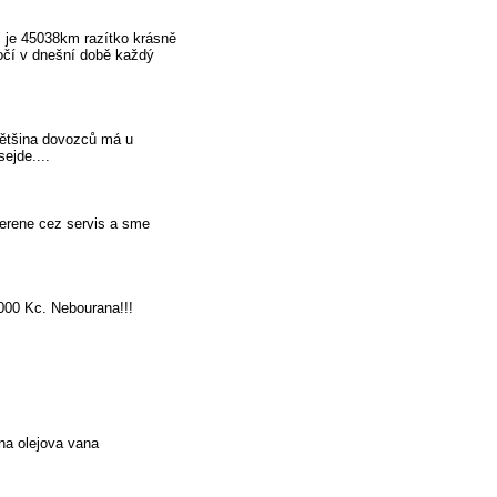
m je 45038km razítko krásně
točí v dnešní době každý
většina dovozců má u
ejde....
verene cez servis a sme
000 Kc. Nebourana!!!
sna olejova vana