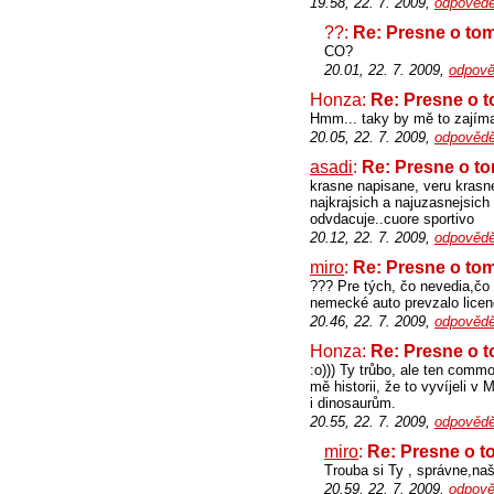
19.58, 22. 7. 2009,
odpovědě
??:
Re: Presne o tom
CO?
20.01, 22. 7. 2009,
odpově
Honza:
Re: Presne o t
Hmm... taky by mě to zajíma
20.05, 22. 7. 2009,
odpovědě
asadi
:
Re: Presne o to
krasne napisane, veru krasn
najkrajsich a najuzasnejsich
odvdacuje..cuore sportivo
20.12, 22. 7. 2009,
odpovědě
miro
:
Re: Presne o tom
??? Pre tých, čo nevedia,č
nemecké auto prevzalo licen
20.46, 22. 7. 2009,
odpovědě
Honza:
Re: Presne o t
:o))) Ty trůbo, ale ten comm
mě historii, že to vyvíjeli 
i dinosaurům.
20.55, 22. 7. 2009,
odpovědě
miro
:
Re: Presne o t
Trouba si Ty , správne,naš
20.59, 22. 7. 2009,
odpově