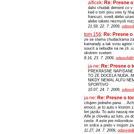
alficek:
Re: Presne o
dalsi chudak dement co v zi
ked o tom pixu vies ty hlu
francuzi, svedi alebo uzas
alebo taketo nezmysli rozp
21.59, 22. 7. 2009,
odpově
tom 156
:
Re: Presne o 
ze se stema chudackama zak
kamarady a tak svou agresi 
soucit a nebudte na ne zli 
okolnim svetem .
8.16, 23. 7. 2009,
odpovědět
ja-ne:
Re: Presne o t
PREKRASNE NAPISANE..
TO ZE DOCELA NUDA..NIE
NIKDY NEMAL ALFU NEM
SPORTIVO
10.07, 24. 7. 2009,
odpově
ja-ne:
Re: Presne o to
citujem jedneho pana.....Ach
emocii, je to auto v ktorom z
len jazdu. To auto naozaj n
Alfe je cloveku az luto, ze 
ceste. A este pre milovniko
im srdce a preto v mojom zi
11.27, 24. 7. 2009,
odpovědě