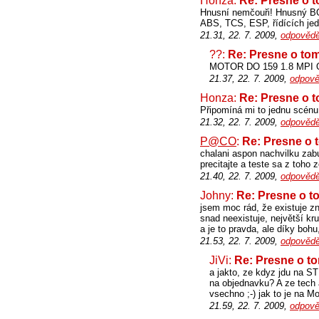
Honza:
Re: Presne o t
Hnusní nemčouři! Hnusný BOS
ABS, TCS, ESP, řídících jed
21.31, 22. 7. 2009,
odpovědě
??:
Re: Presne o tom
MOTOR DO 159 1.8 MPI O
21.37, 22. 7. 2009,
odpově
Honza:
Re: Presne o t
Připomíná mi to jednu scénu 
21.32, 22. 7. 2009,
odpovědě
P@CO
:
Re: Presne o t
chalani aspon nachvilku zabud
precitajte a teste sa z toho 
21.40, 22. 7. 2009,
odpovědě
Johny:
Re: Presne o to
jsem moc rád, že existuje z
snad neexistuje, největší kr
a je to pravda, ale díky bohu
21.53, 22. 7. 2009,
odpovědě
JiVi:
Re: Presne o to
a jakto, ze kdyz jdu na S
na objednavku? A ze tech al
vsechno ;-) jak to je na M
21.59, 22. 7. 2009,
odpově