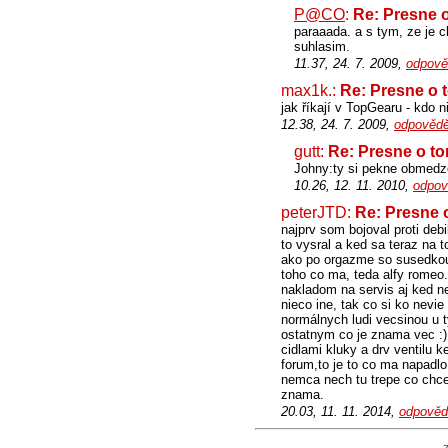
P@CO
:
Re: Presne o
paraaada. a s tym, ze je c
suhlasim.
11.37, 24. 7. 2009,
odpově
max1k.:
Re: Presne o t
jak říkají v TopGearu - kdo 
12.38, 24. 7. 2009,
odpovědě
gutt:
Re: Presne o to
Johny:ty si pekne obmedzen
10.26, 12. 11. 2010,
odpov
peterJTD:
Re: Presne o
najprv som bojoval proti deb
to vysral a ked sa teraz na 
ako po orgazme so susedkou p
toho co ma, teda alfy romeo
nakladom na servis aj ked n
nieco ine, tak co si ko nevie
normálnych ludi vecsinou u t
ostatnym co je znama vec :) 
cidlami kluky a drv ventilu 
forum,to je to co ma napadl
nemca nech tu trepe co chce 
znama.
20.03, 11. 11. 2014,
odpověd