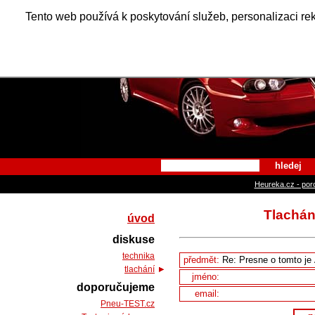
Alfa Ro
Tento web používá k poskytování služeb, personalizaci re
hledej
Heureka.cz - por
Tlachán
úvod
diskuse
technika
předmět:
tlachání
jméno:
doporučujeme
email:
Pneu-TEST.cz