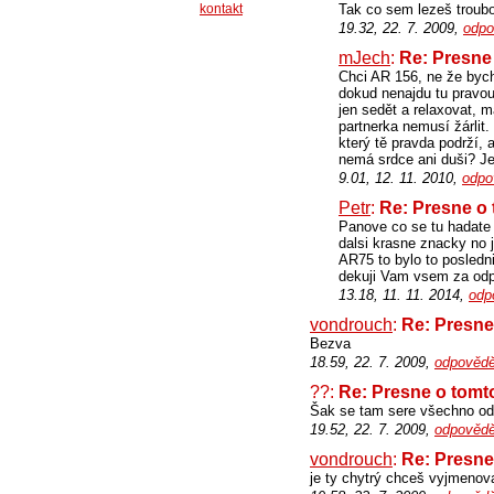
kontakt
Tak co sem lezeš troub
19.32, 22. 7. 2009,
odpo
mJech
:
Re: Presne 
Chci AR 156, ne že bych 
dokud nenajdu tu pravou.
jen sedět a relaxovat, m
partnerka nemusí žárlit
který tě pravda podrží, a
nemá srdce ani duši? Jest
9.01, 12. 11. 2010,
odpo
Petr
:
Re: Presne o 
Panove co se tu hadate 
dalsi krasne znacky no j
AR75 to bylo to posledni
dekuji Vam vsem za odp
13.18, 11. 11. 2014,
odp
vondrouch
:
Re: Presne
Bezva
18.59, 22. 7. 2009,
odpovědě
??:
Re: Presne o tomto
Šak se tam sere všechno o
19.52, 22. 7. 2009,
odpovědě
vondrouch
:
Re: Presne
je ty chytrý chceš vyjmenov