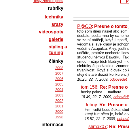
p
Testy zimních pneu
rubriky
technika
srazy
P@CO
:
Presne o tomto 
toto som dnes nasiel ako som 
videospoty
dostalo. podla mna by sa to hod
galerie
se za ní otáčejí, když ji spatří
vědoma si své krásy je schopna 
styling a
večeři v Acapulcu. A vy, jestli
tuning
uděláte, protože nechcete lid
studenou němku Baworku. Takov
články
emocí - užije těch kladných - k
elektriky či podvozku - znamená
2008
trvanlivost. Když si člověk co
2007
stejně staré dražší konkurenci
2006
18.25, 22. 7. 2009,
odpovědět
2005
tom 156:
Re: Presne o 
2004
hezky pekne ... nadhera
2003
18.49, 22. 7. 2009,
odpovědě
2002
Johny:
Re: Presne o 
2001
Hm, radší budu šukat stud
2000
který furt něco je, heká a v
1998
18.57, 22. 7. 2009,
odpově
informace
slimak07
:
Re: Pres