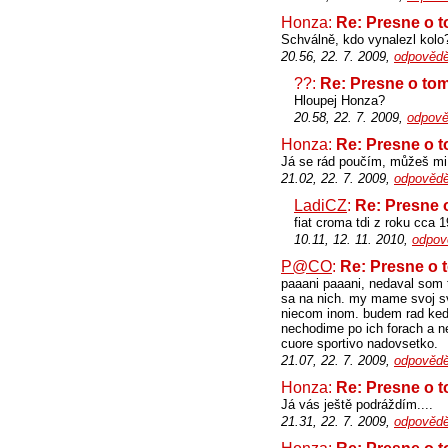
Honza:
Re: Presne o t
Schválně, kdo vynalezl kolo
20.56, 22. 7. 2009,
odpovědě
??:
Re: Presne o tom
Hloupej Honza?
20.58, 22. 7. 2009,
odpově
Honza:
Re: Presne o t
Já se rád poučím, můžeš mi 
21.02, 22. 7. 2009,
odpovědě
LadiCZ
:
Re: Presne o
fiat croma tdi z roku cca 
10.11, 12. 11. 2010,
odpov
P@CO
:
Re: Presne o t
paaani paaani, nedaval som t
sa na nich. my mame svoj sve
niecom inom. budem rad ked 
nechodime po ich forach a n
cuore sportivo nadovsetko.
21.07, 22. 7. 2009,
odpovědě
Honza:
Re: Presne o t
Já vás ještě podráždím....
21.31, 22. 7. 2009,
odpovědě