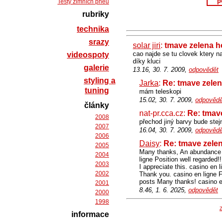
p
Testy zimních pneu
rubriky
technika
srazy
solar jiri
:
tmave zelena 
cao najde se tu clovek ktery 
videospoty
díky kluci
galerie
13.16, 30. 7. 2009,
odpovědět
styling a
Jarka
:
Re: tmave zele
tuning
mám teleskopi
15.02, 30. 7. 2009,
odpovědě
články
nat-pr.cca.cz:
Re: tmav
2008
přechod jiný barvy bude stej
2007
16.04, 30. 7. 2009,
odpovědě
2006
Daisy
:
Re: tmave zele
2005
Many thanks, An abundance 
2004
ligne Position well regarded
2003
I appreciate this. casino en l
2002
Thank you. casino en ligne Fr
posts Many thanks! casino en
2001
8.46, 1. 6. 2025,
odpovědět
2000
1998
Z
informace