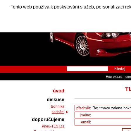
Alfa Ro
Tento web používá k poskytování služeb, personalizaci re
hledej
Heureka.cz - por
Tl
úvod
diskuse
technika
předmět:
tlachání
jméno:
doporučujeme
email:
Pneu-TEST.cz