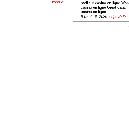
kontakt
meilleur casino en ligne Won
casino en ligne Great data, T
casino en ligne
9.07, 6. 6. 2025,
odpovědět
Z