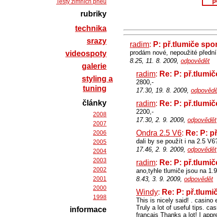
p
Testy zimních pneu
rubriky
technika
srazy
radim
:
P: př.tlumiče spo
prodám nové, nepoužité přední
videospoty
8.25, 11. 8. 2009,
odpovědět
galerie
radim
:
Re: P: př.tlumi
styling a
2800,-
tuning
17.30, 19. 8. 2009,
odpovědě
články
radim
:
Re: P: př.tlumi
2200,-
2008
17.30, 2. 9. 2009,
odpovědět
2007
Ondra 2.5 V6
:
Re: P: p
2006
dali by se použít i na 2.5 V6
2005
17.46, 2. 9. 2009,
odpovědět
2004
2003
radim
:
Re: P: př.tlumi
2002
ano,tyhle tlumiče jsou na 1.
2001
8.43, 3. 9. 2009,
odpovědět
2000
Windy
:
Re: P: př.tlumi
1998
This is nicely said! . casino
Truly a lot of useful tips. ca
informace
francais Thanks a lot! I appr