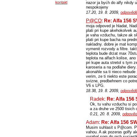
kontakt
nazor ja bych do alfy nikdy 
nespokojeny
17.20, 19. 8. 2009,
odpovědě
P@CO
:
Re: Alfa 156 
moja odpoved je hladat, hlad
plati pri kupe akehokolvek 
je vaha vzduchu, takze ak s
plati pri kupe bacha na predn
nakladny. dobre je mat komple
vymenit rozvody a filtre. tak
teplota bude drzat max 70st
teplota na alfach kolise, an
pri kupe auta stretol s tym 
karoseria a na podlahe diery
akonahle sa ti nieco nebude
verim, ze ti niekto este por
svizne, predbehnem co potre
V6 s LPG.
18.38, 19. 8. 2009,
odpovědě
Radek:
Re: Alfa 156
Ok, tu vahu vzduchu si po
a za druhe ve 2500 tisich 
0.21, 20. 8. 2009,
odpověd
Adam:
Re: Alfa 156 S
Musim suhlasit s P@com. Po
vahou. A ak pozeras golfy a
vyrabal som do nich suciastk