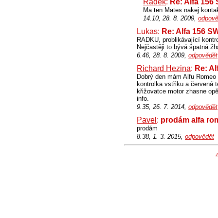
Radek
:
Re: Alfa 156
Ma ten Mates nakej kontak
14.10, 28. 8. 2009,
odpově
Lukas:
Re: Alfa 156 S
RADKU, problikávající kontr
Nejčastěji to bývá špatná žh
6.46, 28. 8. 2009,
odpovědět
Richard Hezina
:
Re: A
Dobrý den mám Alfu Romeo 1
kontrolka vstřiku a červená 
křižovatce motor zhasne opě
info.
9.35, 26. 7. 2014,
odpovědět
Pavel
:
prodám alfa ro
prodám
8.38, 1. 3. 2015,
odpovědět
Z