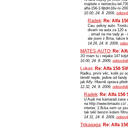
majitele v nemecku.tel-73
alfa-156-1-9jtdm16v-rv-20
10.00, 24. 8. 2009,
odpově
Radek
:
Re: Alfa 1
Cau, pekny auto. Trosku
divam na auta za 120 a t
.. email na me tady je -
ale jsem z Brna, takze 
14.29, 24. 8. 2009,
odpo
MATES-AUTO
:
Re: Al
JO mam tu i nejake 147 kdyb
10.00, 24. 8. 2009,
odpovědě
Lukas:
Re: Alfa 156 S
Radku, první věc, kolik jsi 
téměř nejde, jedine od fandy
jak Alfy. Hlavně oprava před
12.32, 24. 8. 2009,
odpovědě
Radek
:
Re: Alfa 156
U Audi me kamarad zase va
na http://www.bmauto.cz/ ,
interier, 1.8cka sem uz psa
tak tekl benzin kolem filtru
14.31, 24. 8. 2009,
odpově
Trikagaga
:
Re: Alfa 1