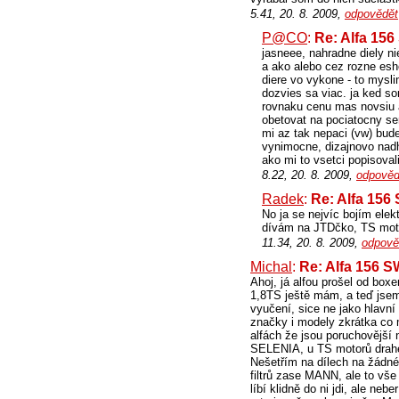
5.41, 20. 8. 2009,
odpovědět
P@CO
:
Re: Alfa 15
jasneee, nahradne diely ni
a ako alebo cez rozne esho
diere vo vykone - to mysli
dozvies sa viac. ja ked s
rovnaku cenu mas novsiu al
obetovat na pociatocny ser
mi az tak nepaci (vw) bude
vynimocne, dizajnovo nadh
ako mi to vsetci popisoval
8.22, 20. 8. 2009,
odpověd
Radek
:
Re: Alfa 156
No ja se nejvíc bojím elek
dívám na JTDčko, TS motor
11.34, 20. 8. 2009,
odpově
Michal
:
Re: Alfa 156 
Ahoj, já alfou prošel od box
1,8TS ještě mám, a teď jsem
vyučení, sice ne jako hlavní
značky i modely zkrátka co m
alfách že jsou poruchovější n
SELENIA, u TS motorů drahé 
Nešetřím na dílech na žádn
filtrů zase MANN, ale to vše
líbí klidně do ni jdi, ale ne