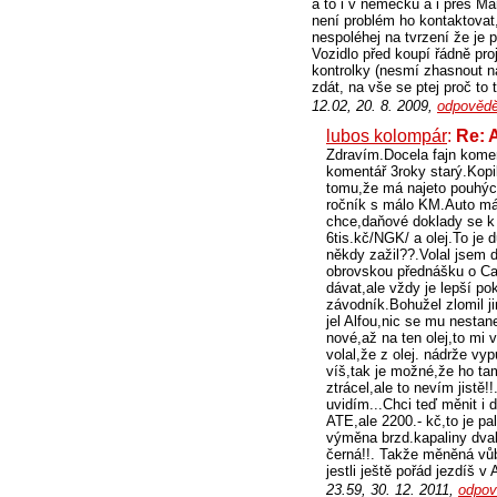
a to i v německu a i přes Ma
není problém ho kontaktovat
nespoléhej na tvrzení že je 
Vozidlo před koupí řádně pro
kontrolky (nesmí zhasnout na
zdát, na vše se ptej proč to
12.02, 20. 8. 2009,
odpovědě
lubos kolompár
:
Re: 
Zdravím.Docela fajn koment
komentář 3roky starý.Kopil
tomu,že má najeto pouhýc
ročník s málo KM.Auto má 
chce,daňové doklady se k 
6tis.kč/NGK/ a olej.To je 
někdy zažil??.Volal jsem d
obrovskou přednášku o Cas
dávat,ale vždy je lepší pok
závodník.Bohužel zlomil ji
jel Alfou,nic se mu nestan
nové,až na ten olej,to mi 
volal,že z olej. nádrže vyp
víš,tak je možné,že ho tam
ztrácel,ale to nevím jist
uvidím...Chci teď měnit i
ATE,ale 2200.- kč,to je p
výměna brzd.kapaliny dvak
černá!!. Takže měněná vůbe
jestli ještě pořád jezdíš v A
23.59, 30. 12. 2011,
odpov