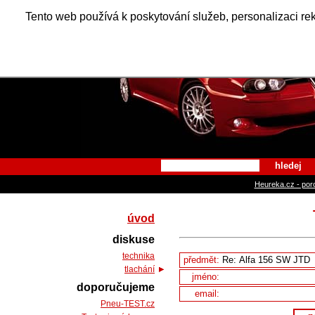
Alfa Ro
Tento web používá k poskytování služeb, personalizaci re
hledej
Heureka.cz - por
úvod
diskuse
technika
předmět:
tlachání
jméno:
doporučujeme
email:
Pneu-TEST.cz