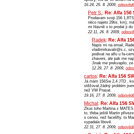
16.24, 25. 8. 2009,
odpovědě
Petr S.
:
Re: Alfa 156
Prodavam svoji 156 1,8TS,
něco najeto 29tis. km), má
mi hlavně o to prodat ji d
22.11, 26. 8. 2009,
odpově
Radek
:
Re: Alfa 1
Napis mi na email, Rade
vladimirkavalir@s.c, oz
podivat na alfu u fa-cer
zhaveni, ale pak me nap
Jinak me prekvapilo, ze
12.29, 27. 8. 2009,
odpo
carlos
:
Re: Alfa 156 S
Já mám 156Sw 2,4 JTD , kou
stěžovat,žádný problém jsem 
než VW Prasat.
19.16, 27. 8. 2009,
odpovědě
Michal
:
Re: Alfa 156 
Zkus toho Martina z MATES 
to, třeba ještě Martin přivez
s cenou, než facelifty. to Ma
vypadala libově.
22.31, 27. 8. 2009,
odpovědě