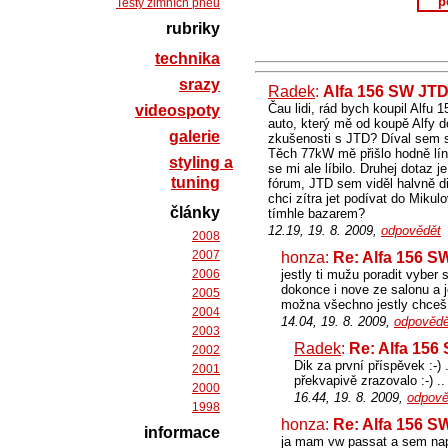
p
Testy zimních pneu
rubriky
technika
srazy
Radek
:
Alfa 156 SW JT
Čau lidi, rád bych koupil Alfu
videospoty
auto, který mě od koupě Alfy d
galerie
zkušenosti s JTD? Díval sem 
Těch 77kW mě přišlo hodně líný
styling a
se mi ale líbilo. Druhej dotaz 
tuning
fórum, JTD sem viděl halvně d
chci zítra jet podívat do Miku
články
tímhle bazarem?
12.19, 19. 8. 2009,
odpovědět
2008
2007
honza:
Re: Alfa 156 S
2006
jestly ti mužu poradit vyber 
dokonce i nove ze salonu a je
2005
možna všechno jestly chceš j
2004
14.04, 19. 8. 2009,
odpovědě
2003
Radek
:
Re: Alfa 156
2002
Dik za první příspěvek :-) 
2001
překvapivě zrazovalo :-) ..
2000
16.44, 19. 8. 2009,
odpově
1998
honza:
Re: Alfa 156 S
informace
ja mam vw passat a sem nap