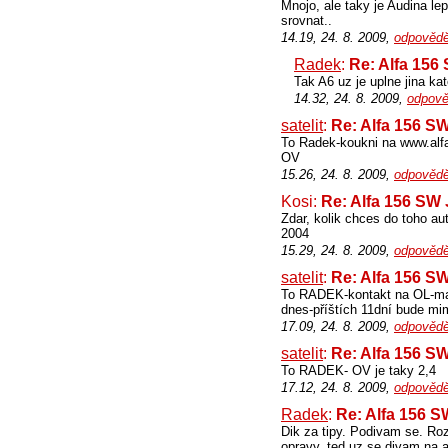
Mnojo, ale taky je Audina l
srovnat..
14.19, 24. 8. 2009,
odpovědě
Radek
:
Re: Alfa 156
Tak A6 uz je uplne jina ka
14.32, 24. 8. 2009,
odpově
satelit
:
Re: Alfa 156 S
To Radek-koukni na www.alf
OV
15.26, 24. 8. 2009,
odpovědě
Kosi:
Re: Alfa 156 SW
Zdar, kolik chces do toho au
2004
15.29, 24. 8. 2009,
odpovědě
satelit
:
Re: Alfa 156 S
To RADEK-kontakt na OL-mail
dnes-příštích 11dní bude mim
17.09, 24. 8. 2009,
odpovědě
satelit
:
Re: Alfa 156 S
To RADEK- OV je taky 2,4
17.12, 24. 8. 2009,
odpovědě
Radek
:
Re: Alfa 156 
Dik za tipy. Podivam se. Ro
opravy, ted uz se divam na a