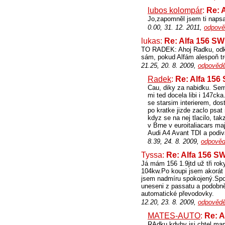
lubos kolompár
:
Re: 
Jo,zapomněl jsem ti napsat,
0.00, 31. 12. 2011,
odpově
lukas:
Re: Alfa 156 S
TO RADEK: Ahoj Radku, odkud
sám, pokud Alfám alespoň t
21.25, 20. 8. 2009,
odpovědě
Radek
:
Re: Alfa 156
Cau, diky za nabidku. Sem
mi ted docela libi i 147ck
se starsim interierem, dos
po kratke jizde zaclo psat
kdyz se na nej tlacilo, tak
v Brne v euroitaliacars ma
Audi A4 Avant TDI a podiva
8.39, 24. 8. 2009,
odpověd
Tyssa:
Re: Alfa 156 S
Já mám 156 1.9jtd už tři rok
104kw.Po koupi jsem akorát 
jsem nadmíru spokojený.Spol
uneseni z passatu a podobně-
automatické převodovky.
12.20, 23. 8. 2009,
odpovědě
MATES-AUTO
:
Re: A
RAdku kdyby jsi chtel mam