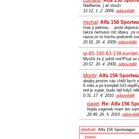
Luciano
:
Alfa 156 Spor
Nádherná..) ať slouží
12.12, 1. 2. 2009,
odpovědět
michal
:
Alfa 156 Sportw
mas ji peknou ....jeste doporuc
takze nemusis mit obavy ,ze oh
nazor,ze to trochu podcenili sou
20.52, 20. 4. 2009,
odpovědět
ip-85-160-83-138.eurotel
Myslíš že jí ještě má?Psal se r
20.57, 20. 4. 2009,
odpovědět
Monty
:
Alfa 156 Sportw
ahojky,prosim vás chtěl bych 
6 měs.a po komplet GO,nejdřív
ted je super, budu rád když n
0.31, 17. 4. 2010,
odpovědět
pavel
:
Re: Alfa 156 S
hojda vagonek mam ten samej
20.49, 26. 5. 2010,
odpovědě
předmět:
jméno: