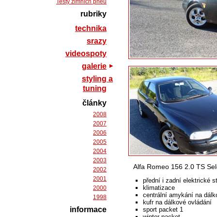
Testy zimních pneu
rubriky
technika
srazy
videospoty
galerie
styling a
tuning
články
2008
2007
2006
2005
2004
2003
Alfa Romeo 156 2.0 TS Se
2002
2001
přední i zadní elektrické 
klimatizace
2000
centrální amykání na dálk
1998
kufr na dálkové ovládání
informace
sport packet 1
winter packet