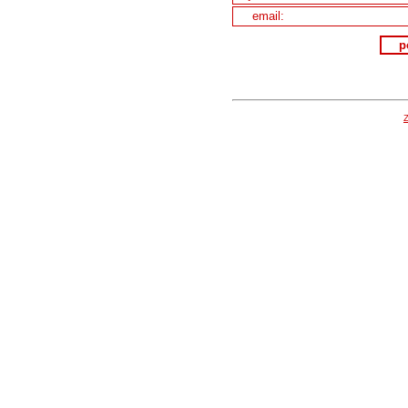
email:
p
Z