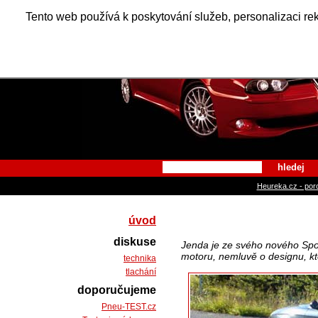
Alfa Ro
Tento web používá k poskytování služeb, personalizaci re
hledej
Heureka.cz - por
úvod
diskuse
Jenda je ze svého nového Spo
motoru, nemluvě o designu, kte
technika
tlachání
doporučujeme
Pneu-TEST.cz