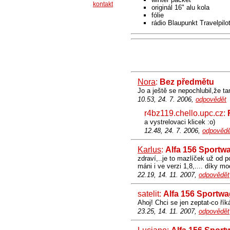
kontakt
originál 16" alu kola
fólie
rádio Blaupunkt Travelpilo
Nora
:
Bez předmětu
Jo a ještě se nepochlubil,že t
10.53, 24. 7. 2006,
odpovědět
r4bz119.chello.upc.cz:
a vystrelovaci klicek :o)
12.48, 24. 7. 2006,
odpovědě
Karlus
:
Alfa 156 Sportw
zdraví,..je to mazlíček už od p
máni i ve verzi 1,8,.... díky m
22.19, 14. 11. 2007,
odpovědět
satelit:
Alfa 156 Sportw
Ahoj! Chci se jen zeptat-co ří
23.25, 14. 11. 2007,
odpovědět