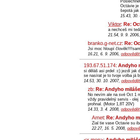
Poslechnět
Octávie je
šepotá jak
15.43, 30.
Viktor
:
Re: Oc
a nechceš mi teda
21.54, 9. 9. 2006
branko.g-net.cz:
Re: Oc
Jsi moc hloupí člověk!!!!sam
16.21, 6. 9. 2006,
odpovědět
193.67.51.174:
Andyho 
si děláš asi prdel :c) jezdí ja
se nasírat je to tvoje volba já 
14.53, 30. 10. 2007,
odpovědět
zb:
Re: Andyho miláš
No nevím ale na své Oct 1 m
vždy pravidelný servis - olej
prohnal. (Motor 1,8T 20V)
14.33, 3. 4. 2008,
odpovědět
Arnet:
Re: Andyho m
Zial tie vase Octavie su i
22.27, 16. 5. 2008,
odpově
<x-men>
:
Andyho miláš