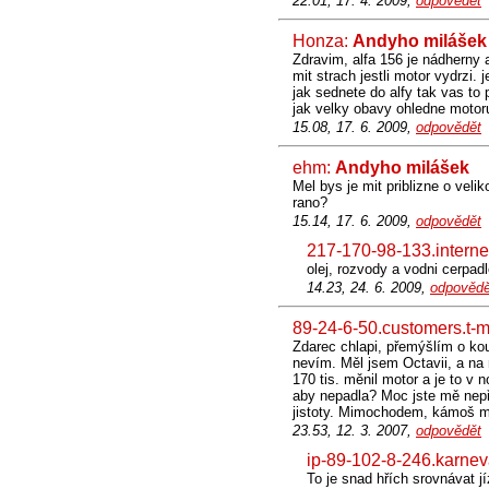
22.01, 17. 4. 2009,
odpovědět
Honza:
Andyho milášek
Zdravim, alfa 156 je nádherny
mit strach jestli motor vydrzi.
jak sednete do alfy tak vas to
jak velky obavy ohledne motor
15.08, 17. 6. 2009,
odpovědět
ehm:
Andyho milášek
Mel bys je mit priblizne o vel
rano?
15.14, 17. 6. 2009,
odpovědět
217-170-98-133.interne
olej, rozvody a vodni cerpad
14.23, 24. 6. 2009,
odpovědě
89-24-6-50.customers.t-m
Zdarec chlapi, přemýšlím o kou
nevím. Měl jsem Octavii, a na 
170 tis. měnil motor a je to v
aby nepadla? Moc jste mě nepře
jistoty. Mimochodem, kámoš m
23.53, 12. 3. 2007,
odpovědět
ip-89-102-8-246.karnev
To je snad hřích srovnávat jí