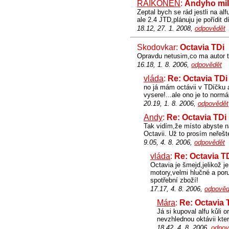
RAIKONEN
:
Andyho mi
Zeptal bych se rád jestli na 
ale 2.4 JTD,plánuju je pořídit d
18.12, 27. 1. 2008,
odpovědět
Skodovkar:
Octavia TDi
Opravdu netusim,co ma autor te
16.18, 1. 8. 2006,
odpovědět
vláda
:
Re: Octavia TDi
no já mám octávii v TDíčku 
vysere!...ale ono je to normá
20.19, 1. 8. 2006,
odpovědět
Andy
:
Re: Octavia TDi
Tak vidím,že místo abyste na
Octavii. Už to prosím neřešt
9.05, 4. 8. 2006,
odpovědět
vláda
:
Re: Octavia T
Octavia je šmejd,jelikož j
motory,velmi hlučné a por
spotřební zboží!
17.17, 4. 8. 2006,
odpověd
Mára
:
Re: Octavia 
Já si kupoval alfu kůli 
nevzhlednou oktávii kte
18.42, 4. 8. 2006,
odpov