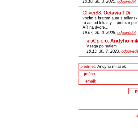
10.10, 30. 3. 2021,
odpovědět
Oliver88
:
Octavia TDi
vozim s bratom auta z taliansk
to asi od lokality ...pretoze 
AR na dvore....
19.57, 20. 8. 2006,
odpovědět
яюCpioro
:
Andyho mil
Vsega po malem
18.13, 30. 7. 2023,
odpovědě
předmět:
jméno:
email:
p
Z