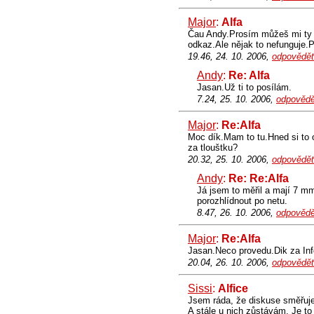
Major
:
Alfa
Čau Andy.Prosím můžeš mi ty fo
odkaz.Ale nějak to nefunguje.P
19.46, 24. 10. 2006,
odpovědět
Andy
:
Re: Alfa
Jasan.Už ti to posílám.
7.24, 25. 10. 2006,
odpovědě
Major
:
Re:Alfa
Moc dík.Mam to tu.Hned si to 
za tlouštku?
20.32, 25. 10. 2006,
odpovědět
Andy
:
Re: Re:Alfa
Já jsem to měřil a mají 7 
porozhlídnout po netu.
8.47, 26. 10. 2006,
odpovědě
Major
:
Re:Alfa
Jasan.Neco provedu.Dik za Info
20.04, 26. 10. 2006,
odpovědět
Sissi
:
Alfice
Jsem ráda, že diskuse směřuje
A stále u nich zůstávám. Je to 