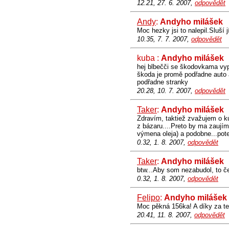
12.21, 27. 6. 2007,
odpovědět
Andy
:
Andyho milášek
Moc hezky jsi to nalepil.Sluší jí
10.35, 7. 7. 2007,
odpovědět
kuba :
Andyho milášek
hej blbečči se škodovkama vyp
škoda je promě podřadne auto a
podřadne stranky
20.28, 10. 7. 2007,
odpovědět
Taker
:
Andyho milášek
Zdravím, taktiež zvažujem o 
z bázaru....Preto by ma zaují
výmena oleja) a podobne...pote
0.32, 1. 8. 2007,
odpovědět
Taker
:
Andyho milášek
btw...Aby som nezabudol, to če
0.32, 1. 8. 2007,
odpovědět
Felipo
:
Andyho milášek
Moc pěkná 156ka! A díky za te
20.41, 11. 8. 2007,
odpovědět