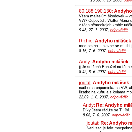
15.58, 7. 10. 2006,
odpo
80.188.190.130:
Andyho
Všem majitelům škodovek – volk
VW? Odpověď : Walter Maria de 
z těch německejch krabic uděla
9.48, 27. 3. 2007,
odpovědět
Richie
:
Andyho milášek
moc pekna....hlavne se mi libi
8.16, 7. 6. 2007,
odpovědět
Andy
:
Andyho milášek
jj.Je snížená.Bohužel na těch n
8.42, 8. 6. 2007,
odpovědět
joutat
:
Andyho milášek
nadherna pripominka na VW, ale
lizatko na kufru a s kolama m
22.09, 1. 6. 2007,
odpovědět
Andy
:
Re: Andyho mil
Díky.Jsem rád,že se Ti líbí.
8.08, 7. 6. 2007,
odpovědět
joutat
:
Re: Andyho m
Neni zac je fakt mocpekna