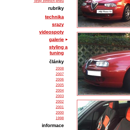
Testy zimních pneu
rubriky
technika
srazy
videospoty
galerie
styling a
tuning
články
2008
2007
2006
2005
2004
2003
2002
2001
2000
1998
informace