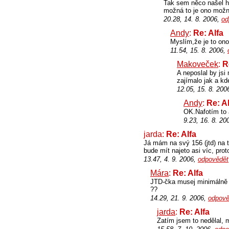
Tak sem něco našel 
možná to je ono možn
20.28, 14. 8. 2006,
od
Andy
:
Re: Alfa
Myslím,že je to ono
11.54, 15. 8. 2006,
Makoveček
:
R
A neposlal by jsi
zajímalo jak a kd
12.05, 15. 8. 200
Andy
:
Re: A
OK.Nafotím to 
9.23, 16. 8. 20
jarda:
Re: Alfa
Já mám na svý 156 (jtd) na 
bude mít najeto asi víc, prot
13.47, 4. 9. 2006,
odpovědět
Mára
:
Re: Alfa
JTD-čka musej minimálně 30
??
14.29, 21. 9. 2006,
odpově
jarda
:
Re: Alfa
Zatím jsem to nedělal, 