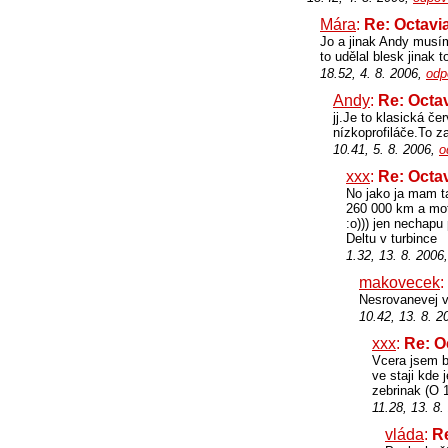
Mára
:
Re: Octavi
Jo a jinak Andy musím
to udělal blesk jinak 
18.52, 4. 8. 2006,
odp
Andy
:
Re: Octa
jj.Je to klasická č
nízkoprofiláče.To z
10.41, 5. 8. 2006,
o
xxx
:
Re: Octa
No jako ja mam ta
260 000 km a mot
:o))) jen nechapu
Deltu v turbince
1.32, 13. 8. 2006
makovecek
:
Nesrovanevej v
10.42, 13. 8. 
xxx
:
Re: O
Vcera jsem b
ve staji kde 
zebrinak (O 1
11.28, 13. 8
vláda
:
Re