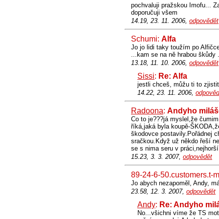
pochvaluji pražskou Imofu... Zam
doporučuji všem
14.19, 23. 11. 2006,
odpovědět
Schumi:
Alfa
Jo jo lidi taky toužím po Alfičc
...kam se na ně hrabou škůdy ..
13.18, 11. 10. 2006,
odpovědět
Sissi
:
Re: Alfa
jestli chceš, můžu ti to zjistit
14.22, 23. 11. 2006,
odpověd
Radoona
:
Andyho miláš
Co to je???já myslel,že čumim 
říká,jaká byla koupě-ŠKODA,že 
škodovce postavily.Pořádnej ch
sračkou.Když už někdo řeší n
se s nima seru v práci,nejhorš
15.23, 3. 3. 2007,
odpovědět
89-24-6-50.customers.t-m
Jo abych nezapoměl, Andy, máš
23.58, 12. 3. 2007,
odpovědět
Andy
:
Re: Andyho mil
No...všichni víme že TS motor