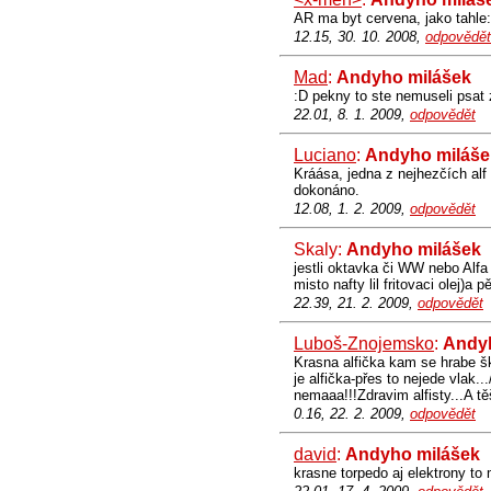
AR ma byt cervena, jako tahle:
12.15, 30. 10. 2008,
odpovědět
Mad
:
Andyho milášek
:D pekny to ste nemuseli psat 
22.01, 8. 1. 2009,
odpovědět
Luciano
:
Andyho miláše
Kráása, jedna z nejhezčích alf 
dokonáno.
12.08, 1. 2. 2009,
odpovědět
Skaly:
Andyho milášek
jestli oktavka či WW nebo Alfa
misto nafty lil fritovaci olej)a
22.39, 21. 2. 2009,
odpovědět
Luboš-Znojemsko
:
Andyh
Krasna alfička kam se hrabe šk
je alfička-přes to nejede vlak..
nemaaa!!!Zdravim alfisty...A tě
0.16, 22. 2. 2009,
odpovědět
david
:
Andyho milášek
krasne torpedo aj elektrony t