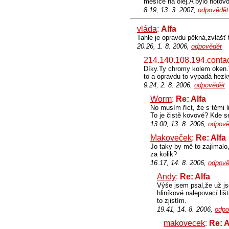
měsíce na olej.A bylo hotovo
8.19, 13. 3. 2007,
odpovědět
vláda
:
Alfa
Tahle je opravdu pěkná,zvlášť 
20.26, 1. 8. 2006,
odpovědět
214.140.108.194.contac
Díky.Ty chromy kolem oken.To
to a opravdu to vypadá hezky
9.24, 2. 8. 2006,
odpovědět
Worm
:
Re: Alfa
No musím říct, že s těmi 
To je čistě kovové? Kde s
13.00, 13. 8. 2006,
odpově
Makoveček
:
Re: Alfa
Jo taky by mě to zajímalo,
za kolik?
16.17, 14. 8. 2006,
odpově
Andy
:
Re: Alfa
Výše jsem psal,že už jse
hliníkové nalepovací liš
to zjistím.
19.41, 14. 8. 2006,
odpo
makovecek
:
Re: A