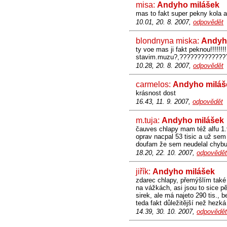
misa:
Andyho milášek
mas to fakt super pekny kola a
10.01, 20. 8. 2007,
odpovědět
blondnyna miska:
Andyh
ty voe mas ji fakt peknou!!!!!
stavim.muzu?,??????????????
10.28, 20. 8. 2007,
odpovědět
carmelos:
Andyho miláš
krásnost dost
16.43, 11. 9. 2007,
odpovědět
m.tuja:
Andyho milášek
čauves chlapy mam též alfu 1.
oprav nacpal 53 tisic a už sem 
doufam že sem neudelal chybu
18.20, 22. 10. 2007,
odpovědět
jiřík:
Andyho milášek
zdarec chlapy, přemýšlím také 
na vážkách, asi jsou to sice pě
sirek, ale má najeto 290 tis., 
teda fakt důležitější než hezká
14.39, 30. 10. 2007,
odpovědět