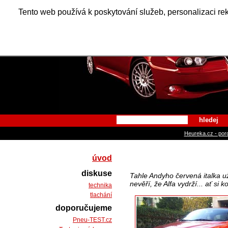
Alfa Ro
Tento web používá k poskytování služeb, personalizaci re
hledej
Heureka.cz - por
úvod
diskuse
Tahle Andyho červená italka už
nevěří, že Alfa vydrží... ať si 
technika
tlachání
doporučujeme
Pneu-TEST.cz