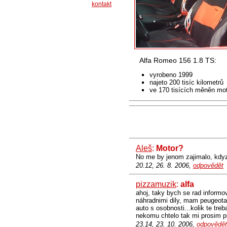
kontakt
Alfa Romeo 156 1.8 TS:
vyrobeno 1999
najeto 200 tisíc kilometrů
ve 170 tisících měněn mo
Aleš
:
Motor?
No me by jenom zajimalo, kdyz 
20.12, 26. 8. 2006,
odpovědět
pizzamuzik
:
alfa
ahoj, taky bych se rad informov
náhradnimi dily, mam peugeota 
auto s osobnosti...kolik te t
nekomu chtelo tak mi prosim p
23.14, 23. 10. 2006,
odpovědět