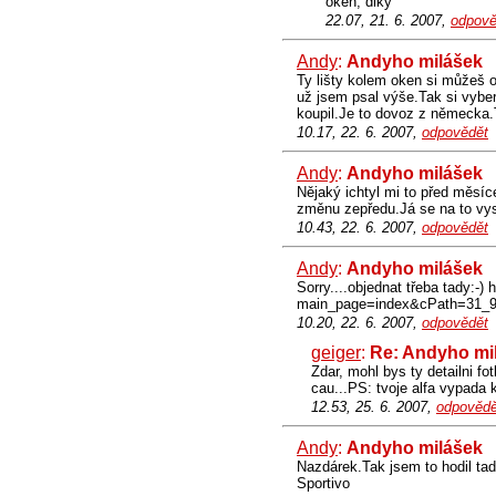
oken, diky
22.07, 21. 6. 2007,
odpově
Andy
:
Andyho milášek
Ty lišty kolem oken si můžeš
už jsem psal výše.Tak si vyber,
koupil.Je to dovoz z německa.T
10.17, 22. 6. 2007,
odpovědět
Andy
:
Andyho milášek
Nějaký ichtyl mi to před měsí
změnu zepředu.Já se na to vys**
10.43, 22. 6. 2007,
odpovědět
Andy
:
Andyho milášek
Sorry....objednat třeba tady:-)
main_page=index&cPath=31_
10.20, 22. 6. 2007,
odpovědět
geiger
:
Re: Andyho mi
Zdar, mohl bys ty detailni f
cau...PS: tvoje alfa vypada 
12.53, 25. 6. 2007,
odpovědě
Andy
:
Andyho milášek
Nazdárek.Tak jsem to hodil tad
Sportivo