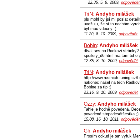
22.35, 5. 9. 2009,
odpovědět
TriN
:
Andyho milášek
pls mohl by jsi mi poslat detai
uvažuju, že si to nechám vyrob
byl moc vdecny :)
11.20, 8. 10. 2009,
odpovědět
Bobin
:
Andyho milášek
díval ses na Radkovi stránky
spoilery_d6.html má tam toho
12.35, 8. 10. 2009,
odpovědět
TriN
:
Andyho milášek
http://www.rusmich-tuning.cz/L
nakonec našel na těch Radkovyc
Bobine za tip :)
23.16, 9. 10. 2009,
odpovědět
Ozzy:
Andyho milášek
Tahle je hodně povedená. Decen
povedená stopadesátšestka ;)
15.08, 16. 10. 2011,
odpovědět
Gh
:
Andyho milášek
Prosím odkud je ten výfuk Mer