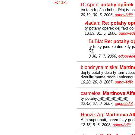
kontakt
Dr.Apex
:
potahy opěrek
co tam k pánu bohu dělaj ty po
20.19, 30. 5. 2006,
odpovědět
vladan
:
Re: potahy op
ty potahy opěrek dej fakt dol
13.59, 31. 5. 2006,
odpovědě
BuBla:
Re: potahy o
ty fotky jsou ze dne kdy j
RZ
3.36, 7. 7. 2006,
odpovědě
blondnyna miska:
Martin
dej ty potahy dolu ty tam vubec
dvoulitr mame trochu snizenou 
10.20, 20. 8. 2007,
odpovědět
carmelos:
Martinova Alf
ty potahy:)))))))))))))))))))))))))
22.42, 27. 9. 2007,
odpovědět
Honzik.Ag
:
Martinova Al
Alfa super auti, barva taky goo
12.18, 5. 3. 2008,
odpovědět