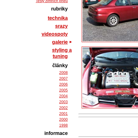
Testy zimních pneu
rubriky
technika
srazy
videospoty
galerie
styling a
tuning
články
2008
2007
2006
2005
2004
2003
2002
2001
2000
1998
informace