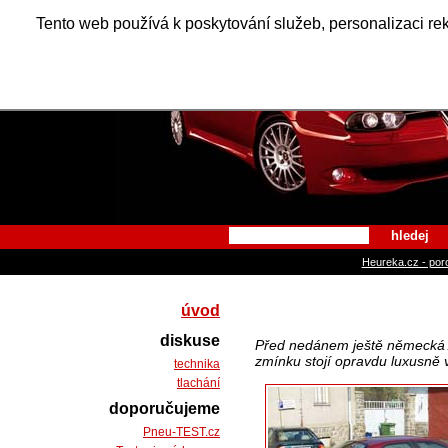
Alfa Ro
Tento web používá k poskytování služeb, personalizaci re
hledej
Heureka.cz - por
úvod
diskuse
Před nedánem ještě německá A
zmínku stojí opravdu luxusně vy
technika
tlachání
doporučujeme
Pneu-TEST.cz