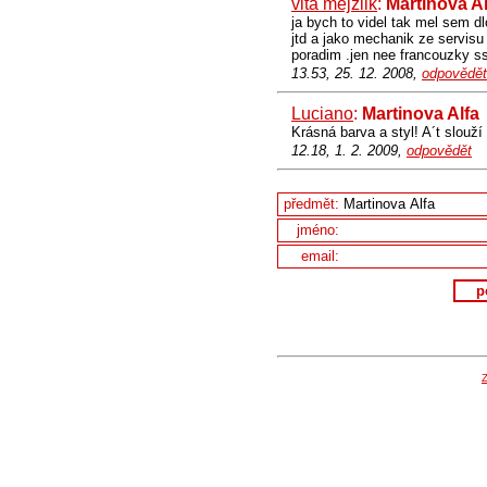
vita mejzlik
:
Martinova Al
ja bych to videl tak mel sem dl
jtd a jako mechanik ze servisu
poradim .jen nee francouzky s
13.53, 25. 12. 2008,
odpovědět
Luciano
:
Martinova Alfa
Krásná barva a styl! A´t slouží
12.18, 1. 2. 2009,
odpovědět
předmět:
jméno:
email:
p
Z