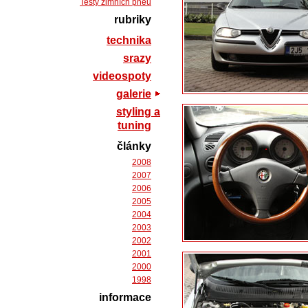
Testy zimních pneu
rubriky
technika
srazy
videospoty
galerie
styling a
tuning
články
2008
2007
2006
2005
2004
2003
2002
2001
2000
1998
informace