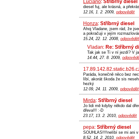
Luciano
:
Stříbrný diesel
diesel fuj, ale krásná, a překrás
12.16, 1. 2. 2009,
odpovědět
Honza
:
Stříbrný diesel
Ahoj Vladane, jsem rád, že jsem
a pokračuji v jejím rozmazlová
15.24, 22. 12. 2008,
odpovědět
Vladan:
Re: Stříbrný d
Tak jak se Ti v ní jezdí? V 
14.44, 27. 8. 2009,
odpovědě
17.89.142.82.static.b26.c
Paráda, konečně něco bez nech
líbí, akorát škoda že sis nes
hezký
12.09, 24. 11. 2009,
odpovědět
Mirda
:
Stříbrný diesel
Jo lidi mě kdyby někdo dal dřev
dřeva!!! :-D
23.17, 13. 2. 2010,
odpovědět
pepa:
Stříbrný diesel
SOUHLAS!!!!nelíbí se mi ani v
8.52, 14. 2. 2010,
odpovědět