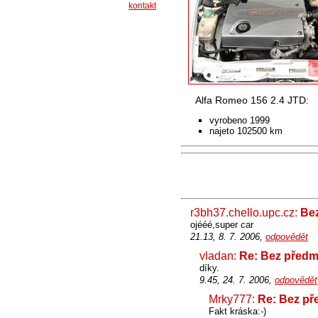
kontakt
Alfa Romeo 156 2.4 JTD:
vyrobeno 1999
najeto 102500 km
r3bh37.chello.upc.cz:
Be
ojééé,super car
21.13, 8. 7. 2006,
odpovědět
vladan:
Re: Bez předm
díky.
9.45, 24. 7. 2006,
odpovědět
Mrky777:
Re: Bez př
Fakt kráska:-)