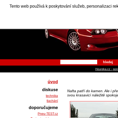
Alfa Ro
Tento web používá k poskytování služeb, personalizaci re
hledej
Heureka.cz - por
úvod
diskuse
Nafta patří do kamen. Ale i př
svou krasavicí náležitě spokoj
technika
tlachání
doporučujeme
Pneu-TEST.cz