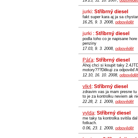
19.23, 31. 10. 2007,
odpovědět
jurki:
Stříbrný diesel
fakt super kara aj ja sa chysta
16.25, 9. 3. 2008,
odpovědět
jurki :
Stříbrný diesel
podla toho co je napisane hore
penziny
17.03, 9. 3. 2008,
odpovědět
Páťa
:
Stříbrný diesel
Ahoj chci si koupit taky 2.4JTD
motory???Děkuji za odpověď Al
12.10, 16. 10. 2008,
odpovědět
vlk4
:
Stříbrný diesel
zdravim vas ja mam presne tu i
to je za kontrolku neviem ak ni
22.28, 2. 1. 2009,
odpovědět
vylda
:
Stříbrný diesel
me taky ta kontrolka svitila dal
fotkach.
0.06, 23. 1. 2009,
odpovědět