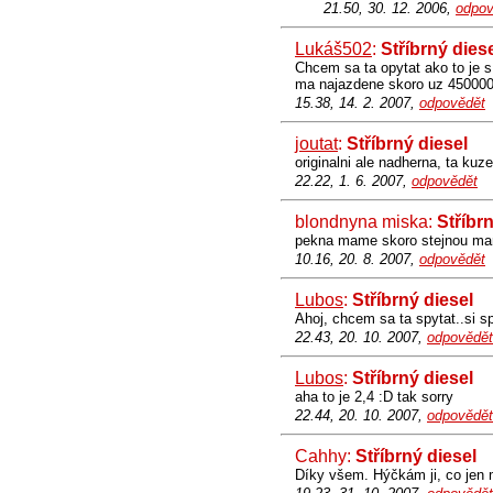
21.50, 30. 12. 2006,
odpov
Lukáš502
:
Stříbrný dies
Chcem sa ta opytat ako to je
ma najazdene skoro uz 450000
15.38, 14. 2. 2007,
odpovědět
joutat
:
Stříbrný diesel
originalni ale nadherna, ta kuz
22.22, 1. 6. 2007,
odpovědět
blondnyna miska:
Stříbr
pekna mame skoro stejnou mame v
10.16, 20. 8. 2007,
odpovědět
Lubos
:
Stříbrný diesel
Ahoj, chcem sa ta spytat..si sp
22.43, 20. 10. 2007,
odpovědět
Lubos
:
Stříbrný diesel
aha to je 2,4 :D tak sorry
22.44, 20. 10. 2007,
odpovědět
Cahhy:
Stříbrný diesel
Díky všem. Hýčkám ji, co jen 