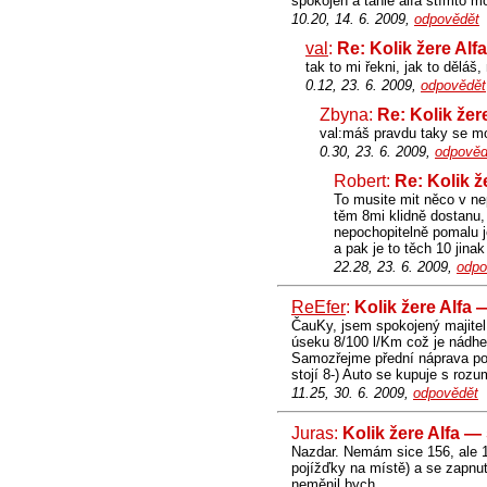
spokojen a tahle alfa stímto m
10.20, 14. 6. 2009,
odpovědět
val
:
Re: Kolik žere Alf
tak to mi řekni, jak to děláš
0.12, 23. 6. 2009,
odpovědět
Zbyna:
Re: Kolik žer
val:máš pravdu taky se mo
0.30, 23. 6. 2009,
odpověd
Robert:
Re: Kolik ž
To musite mit něco v ne
těm 8mi klidně dostanu,
nepochopitelně pomalu j
a pak je to těch 10 jina
22.28, 23. 6. 2009,
odpo
ReEfer
:
Kolik žere Alfa
ČauKy, jsem spokojený majite
úseku 8/100 l/Km což je nádh
Samozřejme přední náprava pot
stojí 8-) Auto se kupuje s roz
11.25, 30. 6. 2009,
odpovědět
Juras:
Kolik žere Alfa —
Nazdar. Nemám sice 156, ale 1
pojížďky na místě) a se zapnut
neměnil bych...