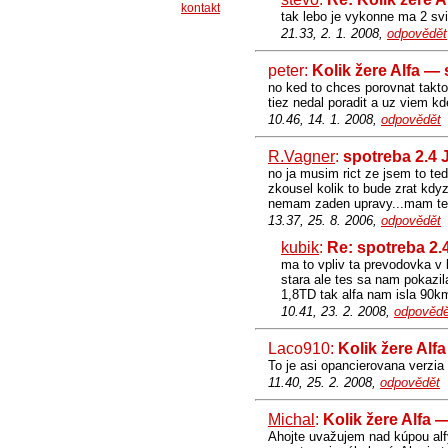
kontakt
tak lebo je vykonne ma 2 svi
21.33, 2. 1. 2008,
odpovědět
peter:
Kolik žere Alfa —
no ked to chces porovnat takto,
tiez nedal poradit a uz viem k
10.46, 14. 1. 2008,
odpovědět
R.Vagner
:
spotreba 2.4 
no ja musim rict ze jsem to ted
zkousel kolik to bude zrat kdyz
nemam zaden upravy...mam teda
13.37, 25. 8. 2006,
odpovědět
kubik
:
Re: spotreba 2.
ma to vpliv ta prevodovka v
stara ale tes sa nam pokazi
1,8TD tak alfa nam isla 90k
10.41, 23. 2. 2008,
odpovědě
Laco910:
Kolik žere Alf
To je asi opancierovana verzia
11.40, 25. 2. 2008,
odpovědět
Michal
:
Kolik žere Alfa 
Ahojte uvažujem nad kúpou alfy