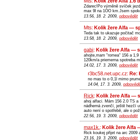
Mts:
Kolik žere Alfa 1.6 
Zdarec!Po výměně svíček jezdí
max 9l na 1OO km.Jsem spok
13.56, 18. 2. 2009,
odpovědět
Mts:
Kolik žere Alfa — s
Teda tak to ukazuje počitač mo
13.58, 18. 2. 2009,
odpovědět
gabi
:
Kolik žere Alfa — 
ahojte,mam "romea" 156 a 1,9 
120km/a priemerna spotreba mi v
14.02, 17. 3. 2009,
odpovědět
r3bc58.net.upc.cz:
Re: 
no mas to o 0,1l mimo prumer
14.04, 17. 3. 2009,
odpovědě
Rick
:
Kolik žere Alfa — 
ahoj alfaci. Mám 156 2.0 TS a n
nádherná zvenčí, ještě hezčí uv
auto není o spotřebě, ale o poži
22.56, 19. 3. 2009,
odpovědět
max1k.
:
Kolik žere Alfa
Rick koukej přijet na arc 2009 a
23.16, 19. 3. 2009,
odpovědět