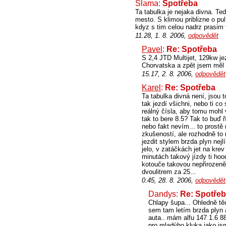
Slama:
Spotřeba
Ta tabulka je nejaka divna. T
mesto. S klimou priblizne o pul
kdyz s tim celou nadrz prasim 
11.28, 1. 8. 2006,
odpovědět
Pavel
:
Re: Spotřeba
S 2,4 JTD Multijet, 129kw je
Chorvatska a zpět jsem měl 
15.17, 2. 8. 2006,
odpovědět
Karel
:
Re: Spotřeba
Ta tabulka divná není, jsou 
tak jezdí všichni, nebo ti co
reálný čísla, aby tomu mohl 
tak to bere 8.5? Tak to buď 
nebo fakt nevím... to pros
zkušeností, ale rozhodně to 
jezdit stylem brzda plyn nejlí
jelo, v zatáčkách jet na krev
minutách takový jízdy ti ho
kotouče takovou nepřirozeně 
dvoulitrem za 25...
0.45, 28. 8. 2006,
odpovědět
Dandys:
Re: Spotře
Chlapy šupa... Ohledně tě
sem tam letím brzda plyn
auta.. mám alfu 147 1.6 8
pro mladýho kluka jako jsm