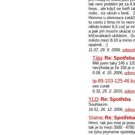
tak není problém jet za 4.9
hnus.. ale když se šetří ta
málo.. viz okruh v brně.. 
Hommo u olomouce zatáčky 
tu cestu z brna mi to nezv
někdo kolem 6,5 což je mi
a pak jim musím ukázat co 
křižovatkách uklidním.. Gol
město mezi 8-10 a mimo mě
opatrně.. :)
11.07, 29. 9. 2006,
odpově
Táta
:
Re: Spotřeba
Měl jsem taky 145 s 120
nevýhoda je že 156 je o 
0.09, 4. 10. 2006,
odpov
ip-89-103-125-46.k
ses curak
0.32, 25. 2. 2010,
odpov
YLO
:
Re: Spotřeba
Souhlasím.
16.51, 26. 12. 2006,
odpov
Slama:
Re: Spotřeba
Hmm, tak pro mne je prasen
tak je to mezi 3500 - 4700
se tyka prumerne spotreby