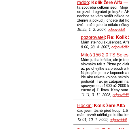
raddo
:
Kolik žere Alfa —
ta spotřeba celkem sedí. Moje
se jezdí. Legrační je když s AR
nechce se vám sedět někde na
zleniví a pokud ji chcete dát 
dvě...zažili jste to někdo někd
18.35, 1. 2. 2007,
odpovědět
pozorovatel
:
Re: Kolik
Mám stejnou zkušenost. Alf
8.06, 28. 4. 2007,
odpovědět
Miloš 156 2.0 TS Sele
Mám ju iba krátko, ale je to
slovnsko tak z Plzne po dial
až po chvýlke sa prebudí a t
Najkrajšie je to v kopcoch a 
ide ako raketa kolona nekolo
podradiť. Tak jej zatápam na
spravým cca 1800 až 2000 km 
cucne aj 11 litrov. Keby som
11.11, 3. 11. 2008,
odpovědě
Hockin
:
Kolik žere Alfa
čau jsem těsně před koupí 1,6
mám prvně udělat,po kolika km
13.01, 10. 1. 2009,
odpovědět