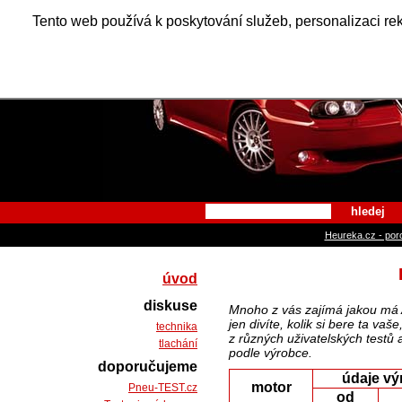
Alfa Ro
Tento web používá k poskytování služeb, personalizaci re
hledej
Heureka.cz - por
úvod
diskuse
Mnoho z vás zajímá jakou má A
jen divíte, kolik si bere ta v
technika
z různých uživatelských testů 
tlachání
podle výrobce.
doporučujeme
údaje vý
motor
Pneu-TEST.cz
od