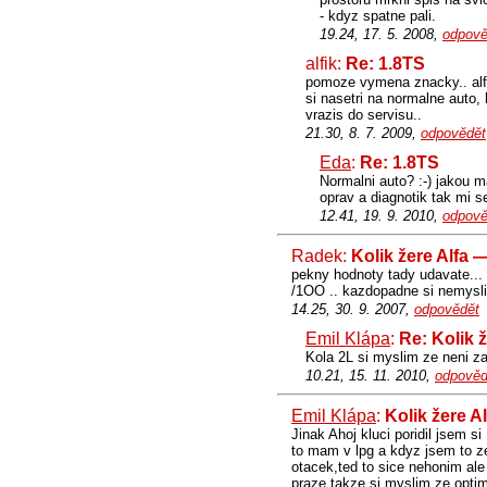
- kdyz spatne pali.
19.24, 17. 5. 2008,
odpově
alfik:
Re: 1.8TS
pomoze vymena znacky.. alf
si nasetri na normalne auto, l
vrazis do servisu..
21.30, 8. 7. 2009,
odpovědět
Eda
:
Re: 1.8TS
Normalni auto? :-) jakou 
oprav a diagnotik tak mi s
12.41, 19. 9. 2010,
odpově
Radek:
Kolik žere Alfa 
pekny hodnoty tady udavate...
/1OO .. kazdopadne si nemyslim 
14.25, 30. 9. 2007,
odpovědět
Emil Klápa
:
Re: Kolik 
Kola 2L si myslim ze neni za
10.21, 15. 11. 2010,
odpověd
Emil Klápa
:
Kolik žere A
Jinak Ahoj kluci poridil jsem s
to mam v lpg a kdyz jsem to ze
otacek,ted to sice nehonim ale
praze takze si myslim ze optim