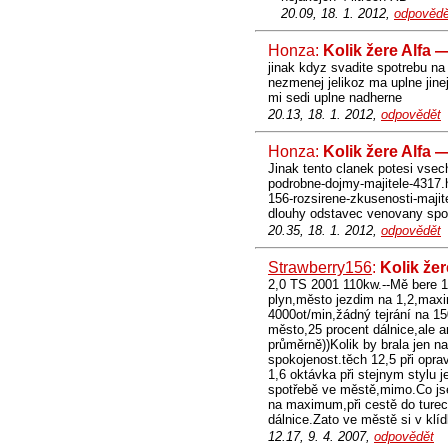
20.09, 18. 1. 2012,
odpovědě
Honza:
Kolik žere Alfa 
jinak kdyz svadite spotrebu na 
nezmenej jelikoz ma uplne jinej
mi sedi uplne nadherne
20.13, 18. 1. 2012,
odpovědět
Honza:
Kolik žere Alfa 
Jinak tento clanek potesi vsec
podrobne-dojmy-majitele-4317.h
156-rozsirene-zkusenosti-majite
dlouhy odstavec venovany spotr
20.35, 18. 1. 2012,
odpovědět
Strawberry156
:
Kolik že
2,0 TS 2001 110kw.--Mě bere 12
plyn,město jezdim na 1,2,maxim
4000ot/min,žádný tejrání na 1
město,25 procent dálnice,ale a
průměrně))Kolik by brala jen n
spokojenost.těch 12,5 při opra
1,6 oktávka při stejnym stylu j
spotřebě ve městě,mimo.Co jsem
na maximum,při cestě do turec
dálnice.Zato ve městě si v klíd
12.17, 9. 4. 2007,
odpovědět