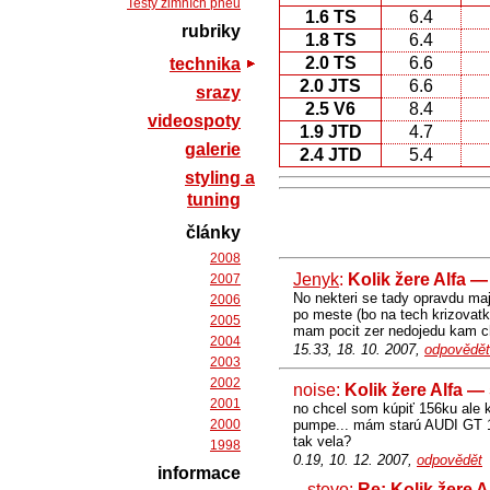
Testy zimních pneu
1.6 TS
6.4
rubriky
1.8 TS
6.4
2.0 TS
6.6
technika
2.0 JTS
6.6
srazy
2.5 V6
8.4
videospoty
1.9 JTD
4.7
galerie
2.4 JTD
5.4
styling a
tuning
články
2008
Jenyk
:
Kolik žere Alfa 
2007
No nekteri se tady opravdu maj
2006
po meste (bo na tech krizovatk
2005
mam pocit zer nedojedu kam chc
2004
15.33, 18. 10. 2007,
odpovědět
2003
2002
noise:
Kolik žere Alfa —
2001
no chcel som kúpiť 156ku ale k
2000
pumpe... mám starú AUDI GT 1,8
tak vela?
1998
0.19, 10. 12. 2007,
odpovědět
informace
stevo
:
Re: Kolik žere 