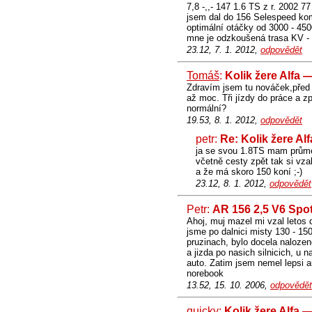
7,8 -,,- 147 1.6 TS z r. 2002 77
jsem dal do 156 Selespeed komb
optimální otáčky od 3000 - 4500
mne je odzkoušená trasa KV - P
23.12, 7. 1. 2012,
odpovědět
Tomáš
:
Kolik žere Alfa 
Zdravím jsem tu nováček,před m
až moc. Tři jízdy do práce a zp
normální?
19.53, 8. 1. 2012,
odpovědět
petr:
Re: Kolik žere Al
ja se svou 1.8TS mam průme
včetně cesty zpět tak si vza
a že má skoro 150 koní ;-)
23.12, 8. 1. 2012,
odpovědět
Petr:
AR 156 2,5 V6 Spo
Ahoj, muj mazel mi vzal letos 
jsme po dalnici misty 130 - 150
pruzinach, bylo docela naloze
a jizda po nasich silnicich, u 
auto. Zatim jsem nemel lepsi a
norebook
13.52, 15. 10. 2006,
odpovědět
quicky:
Kolik žere Alfa 