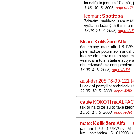
loudalů) to jedu za 10 a půl,
1.16, 30. 8. 2006,
odpovědět
Iceman
:
Spotřeba
Zdravím! nedávno jsem měři
vyšla na krásných 6.5 litru (
17.23, 21. 4. 2008,
odpovědě
Milan
:
Kolik žere Alfa —
čau chlapy..mam alfu 1.8 TWS..
plne nadrže,potom som si dal u
krasne ale teraz musim vymeni
vesnicami to si stiahne svoje
obmedzovač tak neni problem to
17.06, 4. 5. 2008,
odpovědět
adsl-dyn205.78-99-121.t
Ludek si pomylil v technicaku 
22.35, 10. 5. 2008,
odpovědět
caute KOKOTI na ALFACH
tak to na to ze su to take ple
15.51, 17. 5. 2008,
odpovědět
mato:
Kolik žere Alfa —
ja mám 1,9 JTD 77kW r.v. 98 ...
km .. vychádza : 5,1612903 l