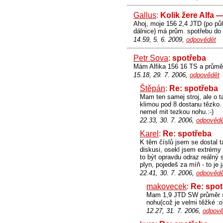
Gallus
:
Kolik žere Alfa 
Ahoj, moje 156 2,4 JTD (po pů
dálnice) má prům. spotřebu do 
14.59, 5. 6. 2009,
odpovědět
Petr Sova
:
spotřeba
Mám Alfika 156 16 TS a průměr
15.18, 29. 7. 2006,
odpovědět
Štěpán
:
Re: spotřeba
Mam ten samej stroj, ale o 
klimou pod 8 dostanu tězko. 
nemel mit tezkou nohu.:-)
22.33, 30. 7. 2006,
odpovědě
Karel
:
Re: spotřeba
K těm číslů jsem se dostal t
diskusi, osekl jsem extrémy 
to být opravdu odraz reálný
plyn, pojedeš za míň - to je 
22.41, 30. 7. 2006,
odpovědě
makovecek
:
Re: spo
Mam 1,9 JTD SW průměr s
nohu(což je velmi těžké :o
12.27, 31. 7. 2006,
odpově