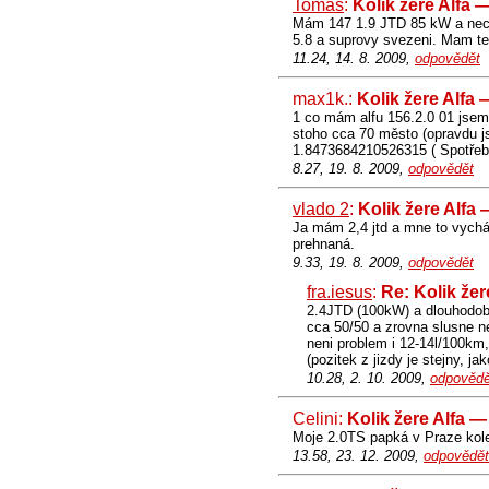
Tomáš
:
Kolik žere Alfa 
Mám 147 1.9 JTD 85 kW a necha
5.8 a suprovy svezeni. Mam te
11.24, 14. 8. 2009,
odpovědět
max1k.:
Kolik žere Alfa
1 co mám alfu 156.2.0 01 jsem 
stoho cca 70 město (opravdu js
1.8473684210526315 ( Spotřeba
8.27, 19. 8. 2009,
odpovědět
vlado 2
:
Kolik žere Alfa
Ja mám 2,4 jtd a mne to vychádz
prehnaná.
9.33, 19. 8. 2009,
odpovědět
fra.iesus
:
Re: Kolik že
2.4JTD (100kW) a dlouhodo
cca 50/50 a zrovna slusne ne
neni problem i 12-14l/100km
(pozitek z jizdy je stejny, j
10.28, 2. 10. 2009,
odpovědě
Celini:
Kolik žere Alfa 
Moje 2.0TS papká v Praze kol
13.58, 23. 12. 2009,
odpovědět