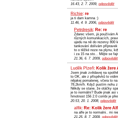
16.43, 2. 7. 2009,
odpovědět
Richie
:
re
ja ti dam kamna :)
11.46, 4. 9. 2006,
odpovědět
Petrdresik
:
Re: re
Zdarec všem, já používám Al
různých komunikacích, pravd
ujedu na ně do rezervy 800 km
tankování dolívám přípravek 
to o těžké noze na plynu, kd
i za 15 na sto... Mějte se faj
21.36, 6. 7. 2009,
odpovědět
Luděk Plzeň:
Kolik žere
Jsem jinak zvědavej na spotřeb
to OK, ale z příspěvků to vidim
nějakej pomatenej, včera to na
78,2km/h. Když pustím nohu z p
Někdy se stane, že otáčky spad
je to normální? Bude jinak asi
hmotnost 156 2.0 combi je přes
20.53, 20. 1. 2008,
odpovědět
alfik:
Re: Kolik žere A
na alfe je to normalni.. mi ni
21.25, 8. 7. 2009,
odpovědět