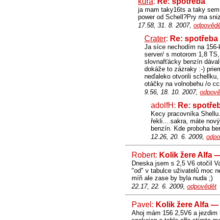
kura
:
Re: spotřeba
ja mam taky16ts a taky sem 
power od Schell?Pry ma snizit
17.58, 31. 8. 2007,
odpovědě
Crater
:
Re: spotřeba
Ja síce nechodím na 156-k
server/ s motorom 1,8 TS,
slovnafťácky benzín dával 
dokáže to zázraky :-) prie
neďaleko otvorili schellku,
otáčky na volnobehu /o cca
9.56, 18. 10. 2007,
odpově
adolfH:
Re: spotře
Kecy pracovníka Shellu.
řekli....sakra, máte nov
benzín. Kde proboha bere
12.26, 20. 6. 2009,
odpo
Robert:
Kolik žere Alfa 
Dneska jsem s 2,5 V6 otočil V
"od" v tabulce uživatelů moc n
míň ale zase by byla nuda ;)
22.17, 22. 6. 2009,
odpovědět
Pavel:
Kolik žere Alfa —
Ahoj mám 156 2,5V6 a jezdim kl