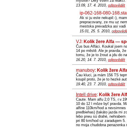
myslite? Diky vsem za reakci.
13.09, 17. 4. 2010,
odpovědět
ip-062-168-080-168.stat
Ak si ju este nekupil:-), ma
prepracovany, ze mu uz nemo
mestska prevadzka asi vadi
15.01, 25. 5. 2010,
odpovědě
VJ:
Kolik žere Alfa — s
Čus bus Alfáci. Koukal jsem na
14 po městě. Ale je pravda, že
tomu, že je to žrout a jdu do na
16.20, 14. 7. 2010,
odpovědět
manuboy:
Kolik žere Al
Čau kluci, ja mám 156 TS teprv
koupil proto, že je to hezké aut
19.40, 23. 7. 2010,
odpovědět
Intell drive
:
Kolik žere A
Caute. Mam alfu 2,0 TS, r.v.19
10 do 12 l môze byť pravda. Má
alfine 110km/hod a nevsimnes s
predbiehas) (takáto jazda mi z
lebo pneu sú drahé, nehrabem p
pri 80 km/hod uz zaradujem 5. 
no moja chudobna penazenka ma