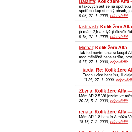
Balanta
:
Kolik žere Alfa
u takových aut se na spotřebu n
spotřebu kup si malý obsah, j
9.05, 27. 1. 2009,
odpovědět
fastcrash
:
Kolik žere Alf
já mám 2,5 a když jí člověk ří
9.18, 27. 1. 2009,
odpovědět
Michal
:
Kolik žere Alfa 
Tak ted nevím chci si koupit A
moc měsíčně nenajezdím, protož
8.37, 27. 1. 2009,
odpovědět
jarda:
Re: Kolik žere A
Trochu více benzínu, 1l ole
13.25, 27. 1. 2009,
odpovědě
Zbyna:
Kolik žere Alfa 
Mám AR 2.5 V6 jezdim ve městě
20.28, 5. 2. 2009,
odpovědět
renata:
Kolik žere Alfa 
Mám AR 1.8 benzín.A můžu Vám 
18.15, 7. 2. 2009,
odpovědět