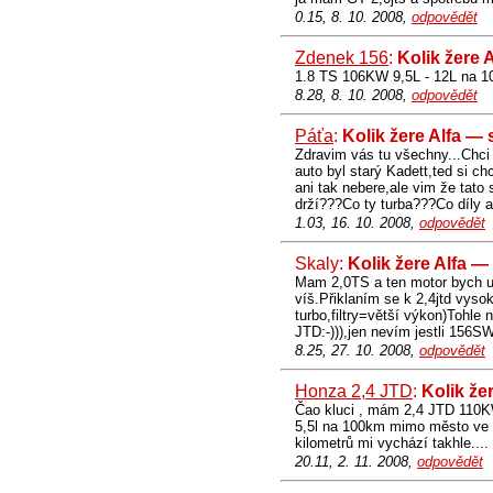
0.15, 8. 10. 2008,
odpovědět
Zdenek 156
:
Kolik žere 
1.8 TS 106KW 9,5L - 12L na 10
8.28, 8. 10. 2008,
odpovědět
Páťa
:
Kolik žere Alfa —
Zdravim vás tu všechny...Chci
auto byl starý Kadett,ted si ch
ani tak nebere,ale vim že tato
drží???Co ty turba???Co díly a
1.03, 16. 10. 2008,
odpovědět
Skaly:
Kolik žere Alfa —
Mam 2,0TS a ten motor bych už 
víš.Přiklaním se k 2,4jtd vyso
turbo,filtry=větší výkon)Tohle 
JTD:-))),jen nevím jestli 156S
8.25, 27. 10. 2008,
odpovědět
Honza 2,4 JTD
:
Kolik že
Čao kluci , mám 2,4 JTD 110K
5,5l na 100km mimo město ve mě
kilometrů mi vychází takhle....
20.11, 2. 11. 2008,
odpovědět