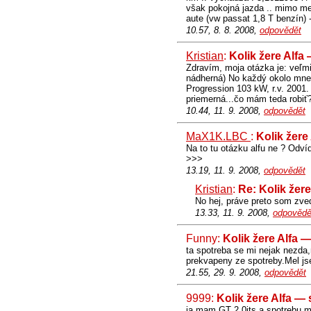
však pokojná jazda .. mimo me
aute (vw passat 1,8 T benzín) 
10.57, 8. 8. 2008,
odpovědět
Kristian
:
Kolik žere Alfa
Zdravím, moja otázka je: veľmi
nádherná) No každý okolo mne ho
Progression 103 kW, r.v. 2001. 
priemerná...čo mám teda robiť
10.44, 11. 9. 2008,
odpovědět
MaX1K.LBC
:
Kolik žere
Na to tu otázku alfu ne ? Odví
>>>
13.19, 11. 9. 2008,
odpovědět
Kristian
:
Re: Kolik žer
No hej, práve preto som zve
13.33, 11. 9. 2008,
odpovědě
Funny:
Kolik žere Alfa 
ta spotreba se mi nejak nezda,
prekvapeny ze spotreby.Mel jse
21.55, 29. 9. 2008,
odpovědět
9999:
Kolik žere Alfa —
ja mam GT 2,0jts a spotrebu ma