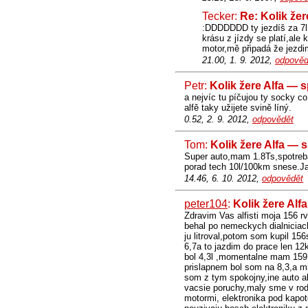
Tecker:
Re: Kolik že
:DDDDDDD ty jezdíš za 7l 
krásu z jízdy se platí,al
motor,mě připadá že jezdi
21.00, 1. 9. 2012,
odpověd
Petr:
Kolik žere Alfa — 
a nejvíc tu píčujou ty socky c
alfě taky užijete svině líný.
0.52, 2. 9. 2012,
odpovědět
Tom:
Kolik žere Alfa — 
Super auto,mam 1.8Ts,spotreba
porad tech 10l/100km snese.Ja
14.46, 6. 10. 2012,
odpovědět
peter104
:
Kolik žere Alf
Zdravim Vas alfisti moja 156 
behal po nemeckych dialniciac
ju litroval,potom som kupil 15
6,7a to jazdim do prace len 
bol 4,3l ,momentalne mam 159 
prislapnem bol som na 8,3,a mim
som z tym spokojny,ine auto a
vacsie poruchy,maly sme v rodi
motormi, elektronika pod kapo