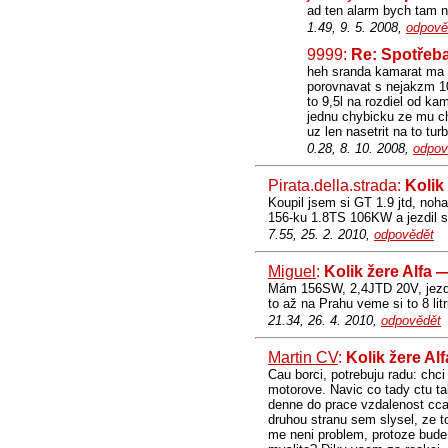
ad ten alarm bych tam 
1.49, 9. 5. 2008,
odpově
9999:
Re: Spotřeb
heh sranda kamarat ma op
porovnavat s nejakzm 1
to 9,5l na rozdiel od k
jednu chybicku ze mu ch
uz len nasetrit na to tu
0.28, 8. 10. 2008,
odpov
Pirata.della.strada:
Kolik
Koupil jsem si GT 1.9 jtd, noha 
156-ku 1.8TS 106KW a jezdil s
7.55, 25. 2. 2010,
odpovědět
Miguel
:
Kolik žere Alfa 
Mám 156SW, 2,4JTD 20V, jezdím
to až na Prahu veme si to 8 litr
21.34, 26. 4. 2010,
odpovědět
Martin CV
:
Kolik žere Al
Cau borci, potrebuju radu: chci 
motorove. Navic co tady ctu t
denne do prace vzdalenost cca 
druhou stranu sem slysel, ze t
me neni problem, protoze bude 