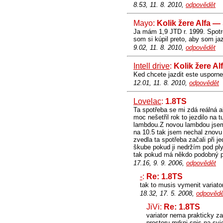
8.53, 11. 8. 2010,
odpovědět
Mayo:
Kolik žere Alfa —
Ja mám 1,9 JTD r. 1999. Spotr
som si kúpil preto, aby som ja
9.02, 11. 8. 2010,
odpovědět
Intell drive
:
Kolik žere A
Ked chcete jazdit este usporne
12.01, 11. 8. 2010,
odpovědět
Lovelac
:
1.8TS
Ta spotřeba se mi zdá reálná al
moc nešetřil rok to jezdilo na 
lambdou.Z novou lambdou jsem s
na 10.5 tak jsem nechal znovu 
zvedla ta spotřeba začali při j
škube pokud ji nedržím pod ply
tak pokud má někdo podobný pr
17.16, 9. 9. 2006,
odpovědět
-
:
Re: 1.8TS
tak to musis vymenit variator
18.32, 17. 5. 2008,
odpovědě
JiVi:
Re: 1.8TS
variator nema prakticky z
prostoru mrkni spis na svi