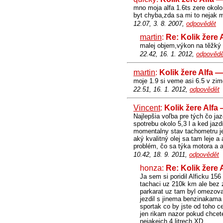
mno moja alfa 1.6ts zere okol
byt chyba,zda sa mi to nejak 
12.07, 3. 8. 2007,
odpovědět
martin
:
Re: Kolik žere 
malej objem,výkon na těžký 
22.42, 16. 1. 2012,
odpovědě
martin
:
Kolik žere Alfa 
moje 1.9 si veme asi 6.5 v zim
22.51, 16. 1. 2012,
odpovědět
Vincent
:
Kolik žere Alfa
Najlepšia voľba pre tých čo j
spotrebu okolo 5,3 l a ked jaz
momentalny stav tachometru je
aký kvalitný olej sa tam leje 
problém, čo sa týka motora a a
10.42, 18. 9. 2011,
odpovědět
honza:
Re: Kolik žere 
Ja sem si poridil Alficku 15
tachaci uz 210k km ale bez
parkarat uz tam byl omezovac
jezdil s jinema benzinakama 
sportak co by jste od toho cek
jen rikam nazor pokud chcete
nejakejch 4 litrech XD