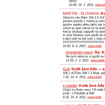
nazor...
23.00, 16. 1. 2011,
odpově
MARTIN - SLOVAKIA:
Ko
Zdravím vás.Mám 156 2.0 114 k
poviem pravdu v meste ju nem
jazdím nejakú dobu takto tak t
výkon je spet.Jasné že tá spot
ked ju skúšajú zajazdit na spot
to stojí.Doteraz som jazdil na 
a ako sedí no bol som z toho 
!!!!!!!!!!!!!!!!!!!!!!!!!!!!!!!!!!!!!!!!!!!!
19.50, 8. 8. 2007,
odpovědět
Amntoním mach
:
Re: K
Na tych němcov si jazdil na
13.20, 2. 3. 2011,
odpovědět
Gutt
:
Kolik žere Alfa — 
156 2.4JTDm SW-7.3 Real, pal 
7.20, 14. 4. 2011,
odpovědět
x-master
:
Kolik žere Alf
Vždyť to říkám mezi 7-8 málo 
jízdu :-) Palubák je lhář
9.32, 14. 4. 2011,
odpovědět