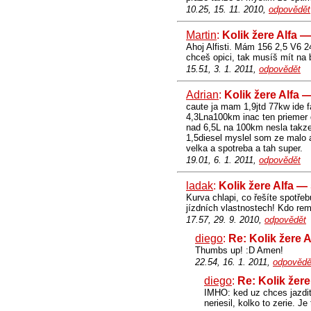
10.25, 15. 11. 2010,
odpovědět
Martin
:
Kolik žere Alfa 
Ahoj Alfisti. Mám 156 2,5 V6 2
chceš opici, tak musíš mít na 
15.51, 3. 1. 2011,
odpovědět
Adrian
:
Kolik žere Alfa 
caute ja mam 1,9jtd 77kw ide 
4,3Lna100km inac ten priemer d
nad 6,5L na 100km nesla takz
1,5diesel myslel som ze malo a
velka a spotreba a tah super.
19.01, 6. 1. 2011,
odpovědět
ladak
:
Kolik žere Alfa —
Kurva chlapi, co řešíte spotře
jízdních vlastnostech! Kdo rem
17.57, 29. 9. 2010,
odpovědět
diego
:
Re: Kolik žere 
Thumbs up! :D Amen!
22.54, 16. 1. 2011,
odpovědě
diego
:
Re: Kolik žer
IMHO: ked uz chces jazdit 
neriesil, kolko to zerie. 