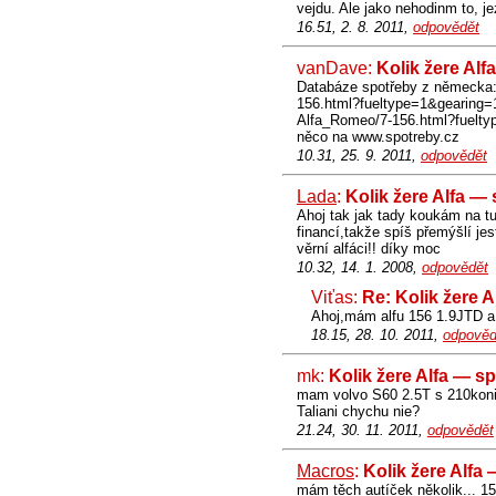
vejdu. Ale jako nehodinm to, je
16.51, 2. 8. 2011,
odpovědět
vanDave:
Kolik žere Alf
Databáze spotřeby z německa: 
156.html?fueltype=1&gearing=1
Alfa_Romeo/7-156.html?fuelt
něco na www.spotreby.cz
10.31, 25. 9. 2011,
odpovědět
Lada
:
Kolik žere Alfa —
Ahoj tak jak tady koukám na t
financí,takže spíš přemýšlí jes
věrní alfáci!! díky moc
10.32, 14. 1. 2008,
odpovědět
Viťas:
Re: Kolik žere 
Ahoj,mám alfu 156 1.9JTD a j
18.15, 28. 10. 2011,
odpověd
mk:
Kolik žere Alfa — s
mam volvo S60 2.5T s 210koni a
Taliani chychu nie?
21.24, 30. 11. 2011,
odpovědět
Macros
:
Kolik žere Alfa
mám těch autíček několik... 15