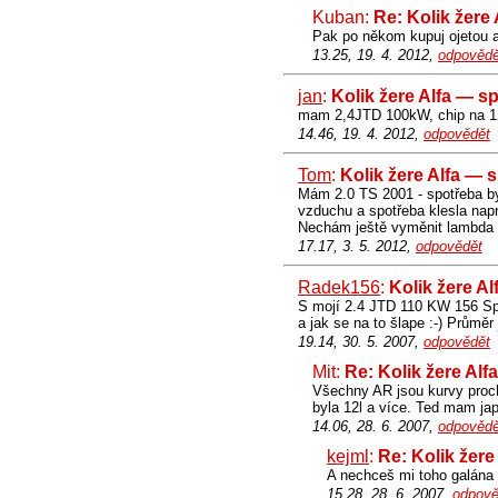
Kuban:
Re: Kolik žere
Pak po někom kupuj ojetou al
13.25, 19. 4. 2012,
odpovědě
jan
:
Kolik žere Alfa — s
mam 2,4JTD 100kW, chip na 125
14.46, 19. 4. 2012,
odpovědět
Tom
:
Kolik žere Alfa — 
Mám 2.0 TS 2001 - spotřeba byl
vzduchu a spotřeba klesla nap
Nechám ještě vyměnit lambda 
17.17, 3. 5. 2012,
odpovědět
Radek156
:
Kolik žere A
S mojí 2.4 JTD 110 KW 156 Sport
a jak se na to šlape :-) Průměr 
19.14, 30. 5. 2007,
odpovědět
Mit:
Re: Kolik žere Alf
Všechny AR jsou kurvy prochl
byla 12l a více. Ted mam jap
14.06, 28. 6. 2007,
odpovědě
kejml
:
Re: Kolik žere
A nechceš mi toho galána 
15.28, 28. 6. 2007,
odpově