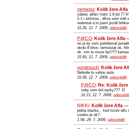
nemesis
:
Kolik žere Alf
zdarec alfáci mám 1.9 jtd 77 
5.1 i sklímou , dříve sem měl 
nedostal a to jsem jezdil lehk
15.26, 12. 7. 2009,
odpovědět
P@CO
:
Kolik žere Alfa
no ja by som potreboval pora
okolo 8 litrov. termostat ok, f
ok. cim to moze byt??? kamarat
15.55, 12. 7. 2009,
odpovědět
vondrouch
:
Kolik žere A
Nebude to vahou auta
15.58, 12. 7. 2009,
odpovědět
P@CO
:
Re: Kolik žere
zeby som bol tazky??? :D
16.13, 12. 7. 2009,
odpovědě
NIKKi:
Kolik žere Alfa 
jedna otazka... ked tocite alfu
vsetko je ok?..
1.58, 29. 7. 2009,
odpovědět