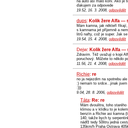
na auto asi málo koní. Ako je 
ďakujem za odpovede
19.52, 16. 3. 2008,
odpovědět
dups
:
Kolik žere Alfa —
Mám kamna, jak někteří říkají,
s kamnama jet příjemně a nemít
litrů nafty, což je super. Jak 
19.54, 15. 4. 2008,
odpovědět
Dejw:
Kolik žere Alfa —
Zdravim. Též uvažuji o kopi Al
poruchový. Můžete to někdo potv
11.56, 21. 4. 2008,
odpovědět
Richie
:
re
no ja nejezdim na spotrebu ale 
:) nemam to srdce...jinak jsem 
:)))
9.04, 28. 8. 2006,
odpovědět
Táta
:
Re: re
Mám dvoulitra, toho starého
klimou a v klídku to je kolem
benzín a Richie asi kamna (te
140, takže bych ty serpentin
nádřž tedy 50litru jedná ces
135km/h Praha Ostrava 405km