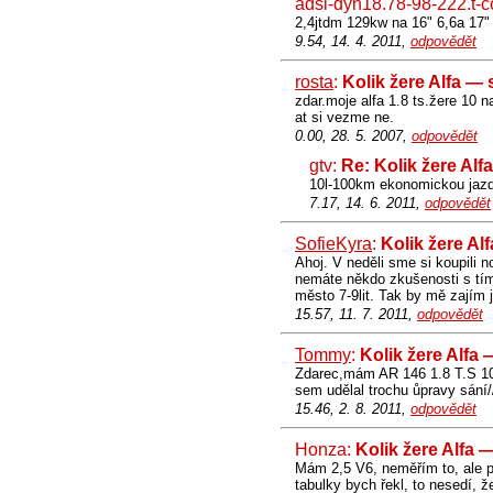
adsl-dyn18.78-98-222.t-
2,4jtdm 129kw na 16" 6,6a 17"
9.54, 14. 4. 2011,
odpovědět
rosta
:
Kolik žere Alfa —
zdar.moje alfa 1.8 ts.žere 10 
at si vezme ne.
0.00, 28. 5. 2007,
odpovědět
gtv:
Re: Kolik žere Alf
10l-100km ekonomickou jazd
7.17, 14. 6. 2011,
odpovědět
SofieKyra
:
Kolik žere Al
Ahoj. V neděli sme si koupili 
nemáte někdo zkušenosti s tím
město 7-9lit. Tak by mě zajím 
15.57, 11. 7. 2011,
odpovědět
Tommy
:
Kolik žere Alfa
Zdarec,mám AR 146 1.8 T.S 103
sem udělal trochu ůpravy sání/
15.46, 2. 8. 2011,
odpovědět
Honza:
Kolik žere Alfa 
Mám 2,5 V6, neměřím to, ale p
tabulky bych řekl, to nesedí, 