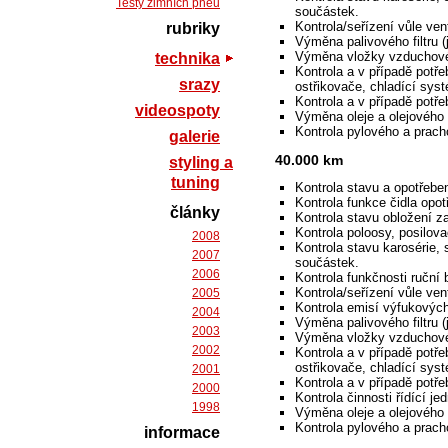
Testy zimních pneu
součástek.
Kontrola/seřízení vůle vent
rubriky
Výměna palivového filtru (j
Výměna vložky vzduchového
technika
Kontrola a v případě potře
srazy
ostřikovače, chladící syst
Kontrola a v případě potř
videospoty
Výměna oleje a olejového f
Kontrola pylového a pracho
galerie
40.000 km
styling a
tuning
Kontrola stavu a opotřebe
Kontrola funkce čidla opot
články
Kontrola stavu obložení z
Kontrola poloosy, posilova
2008
Kontrola stavu karosérie, 
2007
součástek.
2006
Kontrola funkčnosti ruční 
Kontrola/seřízení vůle vent
2005
Kontrola emisí výfukovýc
2004
Výměna palivového filtru (j
2003
Výměna vložky vzduchovéh
2002
Kontrola a v případě potře
ostřikovače, chladící syst
2001
Kontrola a v případě potř
2000
Kontrola činnosti řídící je
1998
Výměna oleje a olejového f
Kontrola pylového a pracho
informace