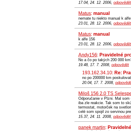
17.04, 24. 12. 2006,
odpovědět
Matus
:
manual
nemate tu niekto manual k alf
23.01, 28. 12. 2006,
odpovědět
Matus
:
manual
k alfe 156
23.01, 28. 12. 2006,
odpovědět
Andy156
:
Pravidelné pr
No a čo po takých 200 000 km
19.48, 17. 7. 2008,
odpovědět
193.162.34.10:
Re: Pra
no po 200000 km poskulovat
20.04, 17. 7. 2008,
odpovědě
Miloš 156 2.0 TS Selesp
Odporučanie v Plzni. Mal som o
iba zle reakcie. Tak som to s
termostat, motorček na svetlom
celé som spojil zo servinou pr
15.37, 24. 11. 2008,
odpovědět
panek martin
:
Pravidelné