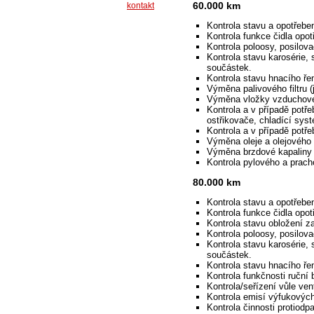
60.000 km
kontakt
Kontrola stavu a opotřebe
Kontrola funkce čidla opot
Kontrola poloosy, posilova
Kontrola stavu karosérie, 
součástek.
Kontrola stavu hnacího ř
Výměna palivového filtru (j
Výměna vložky vzduchového 
Kontrola a v případě potře
ostřikovače, chladící syst
Kontrola a v případě potř
Výměna oleje a olejového f
Výměna brzdové kapaliny
Kontrola pylového a pracho
80.000 km
Kontrola stavu a opotřebe
Kontrola funkce čidla opot
Kontrola stavu obložení z
Kontrola poloosy, posilova
Kontrola stavu karosérie, 
součástek.
Kontrola stavu hnacího ř
Kontrola funkčnosti ruční 
Kontrola/seřízení vůle vent
Kontrola emisí výfukovýc
Kontrola činnosti protiod