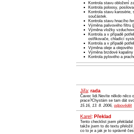
Kontrola stavu obložení z
Kontrola poloosy, posilova
Kontrola stavu karosérie, 
součástek.
Kontrola stavu hnacího ř
Výměna palivového filtru (j
Výměna vložky vzduchového 
Kontrola a v případě potře
ostřikovače, chladící syst
Kontrola a v případě potř
Výměna oleje a olejového f
Výměna brzdové kapaliny
Kontrola pylového a pracho
Jiřa
:
rada
Čavec lidi.Nevíte někdo něco o
prace?Chystám se tam dát svo
15.16, 13. 8. 2006,
odpovědět
Karel
:
Překlad
Tento checklist jsem překládal
takže jsem to do textu přeložil
co to je a jak je to správně čes