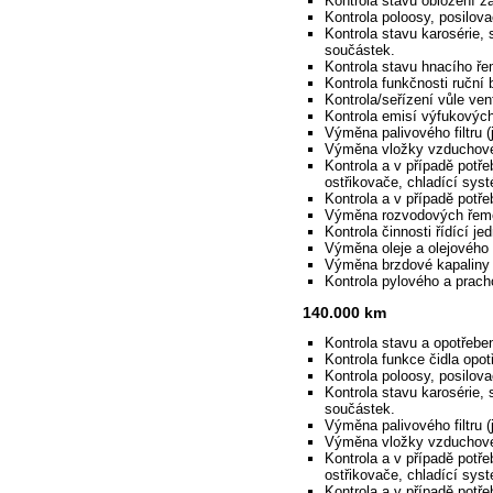
Kontrola stavu obložení z
Kontrola poloosy, posilova
Kontrola stavu karosérie, 
součástek.
Kontrola stavu hnacího ř
Kontrola funkčnosti ruční 
Kontrola/seřízení vůle vent
Kontrola emisí výfukovýc
Výměna palivového filtru (j
Výměna vložky vzduchovéh
Kontrola a v případě potře
ostřikovače, chladící syst
Kontrola a v případě potř
Výměna rozvodových řem
Kontrola činnosti řídící je
Výměna oleje a olejového f
Výměna brzdové kapaliny
Kontrola pylového a pracho
140.000 km
Kontrola stavu a opotřebe
Kontrola funkce čidla opot
Kontrola poloosy, posilova
Kontrola stavu karosérie, 
součástek.
Výměna palivového filtru (j
Výměna vložky vzduchového 
Kontrola a v případě potře
ostřikovače, chladící syst
Kontrola a v případě potř