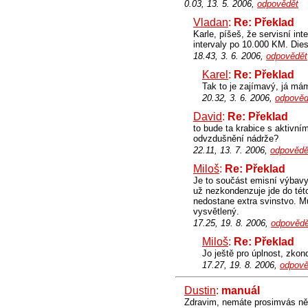
0.03, 13. 5. 2006,
odpovědět
Vladan
:
Re: Překlad
Karle, píšeš, že servisní i
intervaly po 10.000 KM. Dies
18.43, 3. 6. 2006,
odpovědět
Karel
:
Re: Překlad
Tak to je zajímavý, já mám
20.32, 3. 6. 2006,
odpověd
David
:
Re: Překlad
to bude ta krabice s aktivní
odvzdušnění nádrže?
22.11, 13. 7. 2006,
odpovědě
Miloš
:
Re: Překlad
Je to součást emisní výbavy
už nezkondenzuje jde do této
nedostane extra svinstvo. M
vysvětlený.
17.25, 19. 8. 2006,
odpovědě
Miloš
:
Re: Překlad
Jo ještě pro úplnost, zko
17.27, 19. 8. 2006,
odpově
Dustin
:
manuál
Zdravim, nemáte prosimvás něk