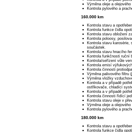
Výměna oleje a olejového f
Kontrola pylového a pracho
160.000 km
Kontrola stavu a opotřebe
Kontrola funkce čidla opot
Kontrola stavu obložení z
Kontrola poloosy, posilova
Kontrola stavu karosérie, 
součástek.
Kontrola stavu hnacího ř
Kontrola funkčnosti ruční 
Kontrola/seřízení vůle vent
Kontrola emisí výfukovýc
Kontrola činnosti protiod
Výměna palivového filtru (j
Výměna vložky vzduchovéh
Kontrola a v případě potře
ostřikovače, chladící syst
Kontrola a v případě potř
Kontrola činnosti řídící je
Kontrola stavu oleje v pře
Výměna oleje a olejového f
Kontrola pylového a pracho
180.000 km
Kontrola stavu a opotřebe
Kontrola funkce čidla opot