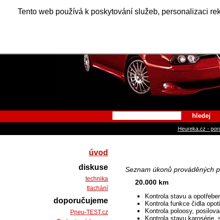
Alfa Ro
Tento web používá k poskytování služeb, personalizaci re
hledej
Heureka.cz - por
úvod
diskuse
Seznam úkonů prováděných při
technika
20.000 km
tlachání
Kontrola stavu a opotřebe
doporučujeme
Kontrola funkce čidla opot
Kontrola poloosy, posilova
Pneu-TEST.cz
Kontrola stavu karosérie, 