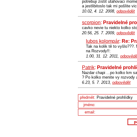
potrebuji zistit utahovaci mom
a jestlibitoslo tak mi pošlite v
10.02, 4. 12. 2008,
odpovědět
scorpion
:
Pravidelné pro
cavko nevie tu niekto kolko st
20.56, 25. 7. 2009,
odpovědět
lubos kolompár
:
Re: Pr
Tak na kolik tě to vyšlo???.
na Rozvody!!:
1.00, 31. 12. 2011,
odpovědě
Patrik
:
Pravidelné prohl
Nazdar chapi ...po kolko km s
? Po kolko menite vy rozvody 
6.23, 5. 7. 2013,
odpovědět
předmět:
jméno:
email:
p