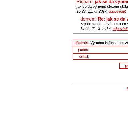
Richard:
jak se da vymen
jak se da vymenit ulozeni stab
15.27, 21. 8. 2017,
odpovědět
dement:
Re: jak se da 
zajede se do servisu a auto 
19.09, 21. 8. 2017,
odpovědě
předmět:
jméno:
email:
p
Z