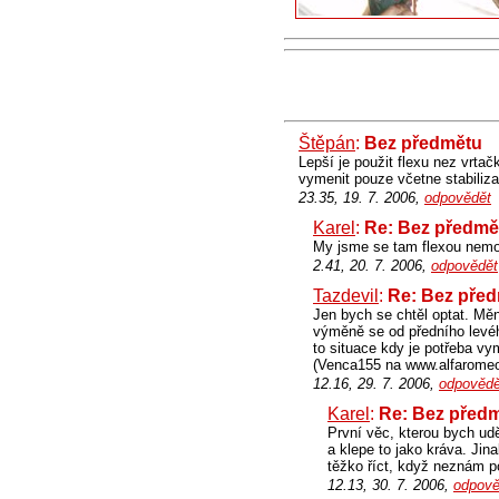
Štěpán
:
Bez předmětu
Lepší je použit flexu nez vrta
vymenit pouze včetne stabiliza
23.35, 19. 7. 2006,
odpovědět
Karel
:
Re: Bez předmě
My jsme se tam flexou nemohl
2.41, 20. 7. 2006,
odpovědět
Tazdevil
:
Re: Bez pře
Jen bych se chtěl optat. Měn
výměně se od předního levéh
to situace kdy je potřeba vy
(Venca155 na www.alfaromeocl
12.16, 29. 7. 2006,
odpovědě
Karel
:
Re: Bez před
První věc, kterou bych udě
a klepe to jako kráva. Jin
těžko říct, když neznám p
12.13, 30. 7. 2006,
odpově