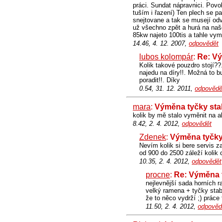
práci. Sundat nápravnici. Povol
tuším i řazení) Ten plech se p
snejtovane a tak se musejí odv
už všechno zpět a hurá na naš
85kw najeto 100tis a tahle vyml
14.46, 4. 12. 2007,
odpovědět
lubos kolompár
:
Re: Vý
Kolik takové pouzdro stojí??
najedu na díry!!. Možná to b
poradit!!. Díky
0.54, 31. 12. 2011,
odpovědě
mara
:
Výměna tyčky stab
kolik by mě stalo vyměnit na a
8.42, 2. 4. 2012,
odpovědět
Zdenek
:
Výměna tyčky 
Nevím kolik si bere servis 
od 900 do 2500 záleží kolik 
10.35, 2. 4. 2012,
odpovědět
procne
:
Re: Výměna t
nejlevnější sada horních 
velký ramena + tyčky stab
že to něco vydrží ;) práce
11.50, 2. 4. 2012,
odpověd