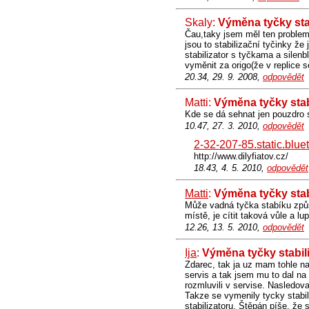
Skaly:
Výměna tyčky sta
Čau,taky jsem měl ten problem
jsou to stabilizační tyčinky ž
stabilizator s tyčkama a silen
vyměnit za origo(že v replice s
20.34, 29. 9. 2008,
odpovědět
Matti:
Výměna tyčky stab
Kde se dá sehnat jen pouzdro s
10.47, 27. 3. 2010,
odpovědět
2-32-207-85.static.blue
http://www.dilyfiatov.cz/
18.43, 4. 5. 2010,
odpovědět
Matti
:
Výměna tyčky stab
Může vadná tyčka stabíku způs
místě, je cítit taková vůle a lup
12.26, 13. 5. 2010,
odpovědět
Ija
:
Výměna tyčky stabil
Zdarec, tak ja uz mam tohle na
servis a tak jsem mu to dal na 
rozmluvili v servise. Nasledov
Takze se vymenily tycky stabili
stabilizatoru. Štěpán píše, že 