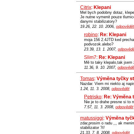
Citrix
:
Klepani
Mel bych podobny dotaz, klepe 
Je nutne vymenit pouze tlumice
danymi stabilizatory?
19.26, 22. 10. 2006,
odpovědět
robino
:
Re: Klepani
moja 156 2.4JTD ked prechad
podvozok.alebo?
23.39, 13. 1. 2007,
odpovědě
Slim7:
Re: Klepani
Mě to taky klepalo,tak jsem z
11.36, 9. 10. 2007,
odpovědě
Tomas
:
Výměna tyčky st
Nazdar. Viem mi niekto aj napi
1.24, 11. 3. 2008,
odpovědět
Petrisko
:
Re: Výměna t
Nie je to drahe presne si to 
7.57, 11. 3. 2008,
odpovědět
matussiggi
:
Výměna tyčky
zdar,prosim o radu ,,, ak meni
stabilizator ?//
21.33, 7. 8. 2008,
odpovědět