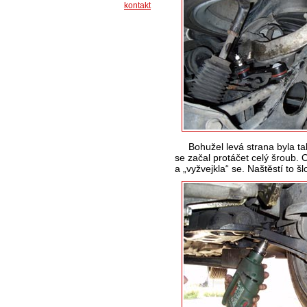
kontakt
Bohužel levá strana byla t
se začal protáčet celý šroub. O
a „vyžvejkla“ se. Naštěstí to š