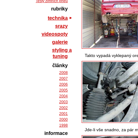
Testy zimních pneu
rubriky
technika
srazy
videospoty
galerie
styling a
Takto vypadá vyklepaný ore
tuning
články
2008
2007
2006
2005
2004
2003
2002
2001
2000
1998
Jde-li vše snadno, za pár
informace