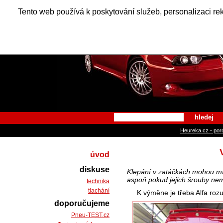
Alfa Ro
Tento web používá k poskytování služeb, personalizaci re
hledej
Heureka.cz - por
úvod
diskuse
Klepání v zatáčkách mohou mít
aspoň pokud jejich šrouby nem
technika
tlachání
K výměne je třeba Alfa roz
doporučujeme
Pneu-TEST.cz