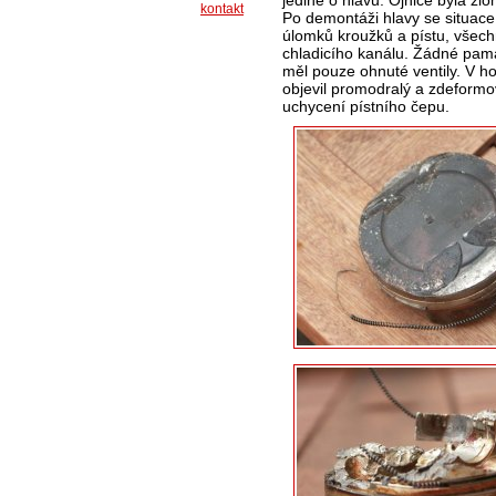
jedině o hlavu. Ojnice byla zl
kontakt
Po demontáži hlavy se situace
úlomků kroužků a pístu, všech
chladicího kanálu. Žádné památ
měl pouze ohnuté ventily. V ho
objevil promodralý a zdeformov
uchycení pístního čepu.