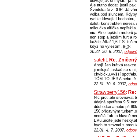
udivuje jak si myslí: "já 
Ale nutno dodati jestli pa
Švédska či z DDR. Já vám n
volba pod sluncem. Kdybyc
rychle klesající hodnotou, 
italští konstruktéři neřeší
miloučka alfička nepřežila
nic. Plno lepších motorů 
non stop a jezdím furt a 
každej Alfař 1,6 T.S. tuši
když ho vyleštím. (((((-:
20.22, 30. 6. 2007,
odpově
satelit
:
Re: Zničený
Ahoj! Jen krátká reakce
ji miluješ,laskáš se s n
chybičku,vyšší spotřebu 
TOM TO JE!! A nebo tě
22.31, 30. 6. 2007,
odpo
Strawberry156
:
Re:
Nic proti,ale srovnávat
údajná spotřeba 9,5l non
důchodce a nebo při 90k
156 přídavným turbem,os
nedělá.Tak to hlavně ne
EVu,určitě jede hezky,a
bych to srovnal s produk
22.01, 4. 7. 2007,
odpov