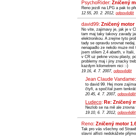
PsychoRider:
Zničený m
Reno jezdí na LPG a pak to př
12.55, 20. 2. 2012,
odpovědět
david99:
Zničený motor 
No vite, zajimavy je, jak je v C
tam maj taky takovy zavady jak
elektronikou. A zrejme tyto pro
tady se opravdu srovnat nedaj.
nenapadlo ze nekdo muze mit ta
jsem stilem 2,4 abarth, v Ital
v CR uz pekne vrzou plasty, p
problemy maj i jiny znacky tre
kazdym kilometrem nici :-)
19.16, 4. 7. 2007,
odpovědět
Jean Claude Vandame
to david 99. Hej more zajíma
čtyři, a spočítal jsem tenkrát
20.45, 4. 7. 2007,
odpovědět
Ludeco
:
Re: Zničený m
Nezlob se na mě ale zrovna v 
19.10, 6. 7. 2012,
odpovědět
Reno:
Zničený motor 1.
Tak pro vás všechny od Strawb
slavní alfisti nedokážete přijmo