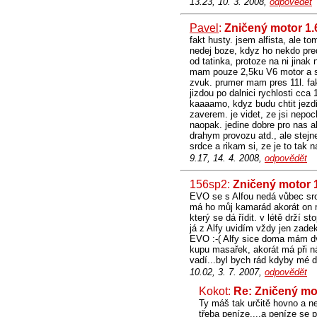
13.23, 10. 3. 2008,
odpovědět
Pavel
:
Zničený motor 1.
fakt husty. jsem alfista, ale t
nedej boze, kdyz ho nekdo pred
od tatinka, protoze na ni jinak
mam pouze 2,5ku V6 motor a spo
zvuk. prumer mam pres 11l. fak
jizdou po dalnici rychlosti cc
kaaaamo, kdyz budu chtit jezdit
zaverem. je videt, ze jsi nepoc
naopak. jedine dobre pro nas alf
drahym provozu atd., ale stejne
srdce a rikam si, ze je to tak 
9.17, 14. 4. 2008,
odpovědět
156sp2:
Zničený motor 
EVO se s Alfou nedá vůbec sro
má ho můj kamarád akorát on 
který se dá řídit. v létě drží 
já z Alfy uvidím vždy jen zade
EVO :-( Alfy sice doma mám dvě,
kupu masařek, akorát má při 
vadí...byl bych rád kdyby mé 
10.02, 3. 7. 2007,
odpovědět
Kokot:
Re: Zničený mo
Ty máš tak určitě hovno a ne
třeba peníze....a peníze se p