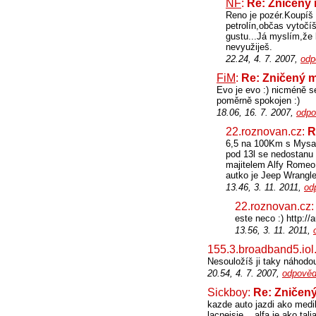
NF
:
Re: Zničený 
Reno je pozér.Koupíš 
petrolín,občas vytočíš
gustu...Já myslím,že b
nevyužiješ.
22.24, 4. 7. 2007,
odp
FiM
:
Re: Zničený m
Evo je evo :) nicméně 
poměrně spokojen :)
18.06, 16. 7. 2007,
odpo
22.roznovan.cz:
R
6,5 na 100Km s Mysak
pod 13l se nedostanu 
majitelem Alfy Romeo 
autko je Jeep Wrangle
13.46, 3. 11. 2011,
od
22.roznovan.cz
este neco :) http://
13.56, 3. 11. 2011,
155.3.broadband5.iol
Nesouložíš ji taky náhod
20.54, 4. 7. 2007,
odpověd
Sickboy:
Re: Zničený
kazde auto jazdi ako medik
lacnejsie... alfa je ako ta