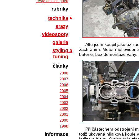
Testy zimních pneu
rubriky
technika
srazy
videospoty
galerie
Alfu jsem koupil jako už z
zachráním. Motor měl evidentn
styling a
baterie, bez demontáže vany.
tuning
články
2008
2007
2006
2005
2004
2003
2002
2001
2000
1998
Při částečnem odstrojeni m
informace
totiž ukovaná hliníková koule 