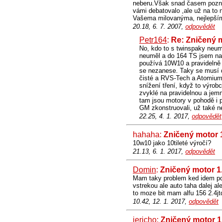
neberu.Však snad časem poznáte 
vámi debatovalo ,ale už na to
Vašema milovanýma, nejlepším
20.18, 6. 7. 2007,
odpovědět
Petr164
:
Re: Zničený 
No, kdo to s twinspaky neumí
neuměl a do 164 TS jsem nali
používá 10W10 a pravidelně mě
se nezanese. Taky se musí d
čisté a RVS-Tech a Atomium 
snížení tření, když to výrob
zvyklé na pravidelnou a jem
tam jsou motory v pohodě i po
GM zkonstruovali, už také n
22.25, 4. 1. 2017,
odpovědět
hahaha:
Zničený motor 
10w10 jako 10tileté výročí?
21.13, 6. 1. 2017,
odpovědět
Domin
:
Zničený motor 1
Mam taky problem ked idem po 
vstrekou ale auto taha dalej al
to moze bit mam alfu 156 2.4j
10.42, 12. 1. 2017,
odpovědět
jericho
:
Zničený motor 1