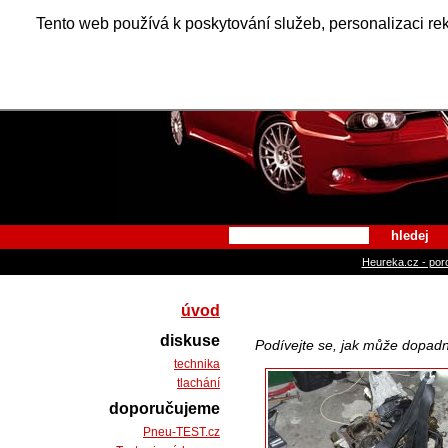
Alfa Ro
Tento web používá k poskytování služeb, personalizaci re
hledej
Heureka.cz - por
úvod
diskuse
Podívejte se, jak může dopadn
technika
tlachání
doporučujeme
Pneu-TEST.cz