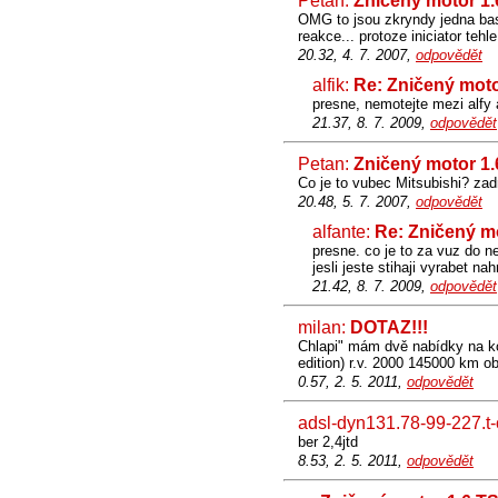
Petan:
Zničený motor 1.
OMG to jsou zkryndy jedna base
reakce... protoze iniciator teh
20.32, 4. 7. 2007,
odpovědět
alfik:
Re: Zničený moto
presne, nemotejte mezi alfy 
21.37, 8. 7. 2009,
odpovědět
Petan:
Zničený motor 1.
Co je to vubec Mitsubishi? zad
20.48, 5. 7. 2007,
odpovědět
alfante:
Re: Zničený m
presne. co je to za vuz do n
jesli jeste stihaji vyrabet na
21.42, 8. 7. 2009,
odpovědět
milan:
DOTAZ!!!
Chlapi" mám dvě nabídky na ko
edition) r.v. 2000 145000 km o
0.57, 2. 5. 2011,
odpovědět
adsl-dyn131.78-99-227.t
ber 2,4jtd
8.53, 2. 5. 2011,
odpovědět