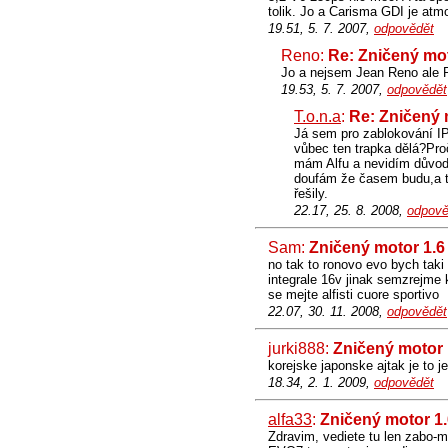
tolik. Jo a Carisma GDI je atmo
19.51, 5. 7. 2007,
odpovědět
Reno:
Re: Zničený mot
Jo a nejsem Jean Reno ale Reno 
19.53, 5. 7. 2007,
odpovědět
T.o.n.a
:
Re: Zničený 
Já sem pro zablokování IP
vůbec ten trapka dělá?Pro
mám Alfu a nevidím důvod 
doufám že časem budu,a to
řešily.
22.17, 25. 8. 2008,
odpově
Sam:
Zničený motor 1.6
no tak to ronovo evo bych taki r
integrale 16v jinak semzrejme 
se mejte alfisti cuore sportivo
22.07, 30. 11. 2008,
odpovědět
jurki888:
Zničený motor 
korejske japonske ajtak je to j
18.34, 2. 1. 2009,
odpovědět
alfa33
:
Zničený motor 1
Zdravim, vediete tu len zabo-mi