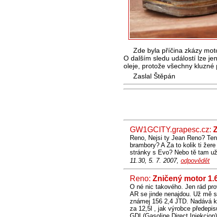
Zde byla příčina zkázy moto
O dalším sledu událostí lze j
oleje, protože všechny kluzné
Zaslal Štěpán
GW1GCITY.grapesc.cz:
Reno, Nejsi ty Jean Reno? Ten 
brambory? A Za to kolik ti žer
stránky s Evo? Nebo tě tam už
11.30, 5. 7. 2007,
odpovědět
Reno:
Zničený motor 1.
O né nic takového. Jen rád prov
AR se jinde nenajdou. Už mě s
známej 156 2,4 JTD. Nadává ku
za 12,5l , jak výrobce předepi
GDI (Gasoline Direct Injekcion