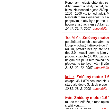
Reno nam nejspis chtel rict ze
Alfy nemam a nikdy nemel, te
blizsi zkusenosti a jeho 260hp.
1200 - 1300 kg, jen odhaduji. M
Nastesti mam zkusenosti s Ca
prispevku je,aby bylo patrne, 
hodne stastnych km s Alfama 
14.47, 22. 7. 2007,
odpovědět
TooM-As:
Zničený motor
po přečtení tohohle se vám mu
kloupily bohatý tatínkové co ? 
rozum, protože než by jste na t
tipo 2.0 . koupil jsem ho jako
probuit k životu (30 000 za go 
někým přít jdu s ním závodit n
předvádíte tak bych vám ji vše
21.32, 22. 12. 2007,
odpovědět
kubik
:
Zničený motor 1.
chlapci 33 1.8Td neni nad nic ke
stare ale dobre 3valcek prade 
10.31, 23. 2. 2008,
odpovědět
twin:
Zničený motor 1.6
tak se me zdá že je reno uplná 
s alfičkou........