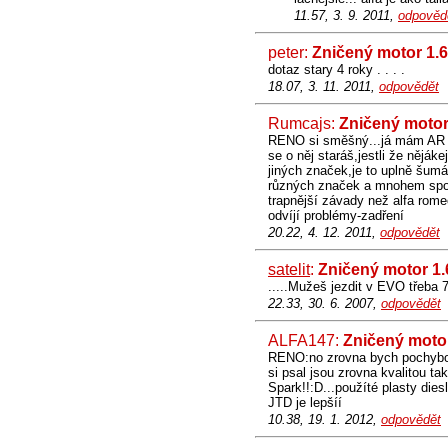
11.57, 3. 9. 2011,
odpověd
peter:
Zničený motor 1.
dotaz stary 4 roky . . . .
18.07, 3. 11. 2011,
odpovědět
Rumcajs:
Zničený motor
RENO si směšný...já mám AR 147
se o něj staráš,jestli že nějáke
jiných značek,je to uplně šum
různých značek a mnohem spo
trapnější závady než alfa rome
odvíjí problémy-zadření
20.22, 4. 12. 2011,
odpovědět
satelit
:
Zničený motor 1.
.....Mužeš jezdit v EVO třeba 
22.33, 30. 6. 2007,
odpovědět
ALFA147:
Zničený motor
RENO:no zrovna bych pochybov
si psal jsou zrovna kvalitou ta
Spark!!:D...použíté plasty dies
JTD je lepšíí
10.38, 19. 1. 2012,
odpovědět