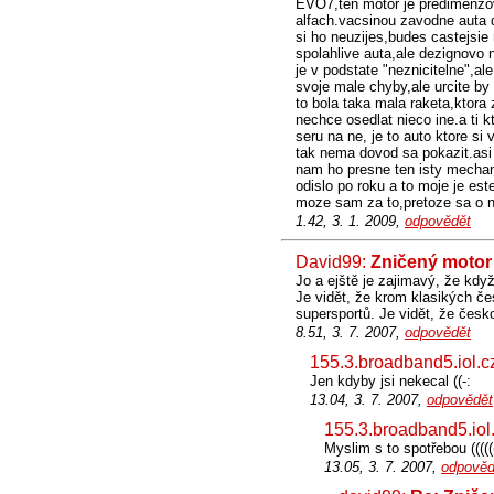
EVO7,ten motor je predimenzov
alfach.vacsinou zavodne auta 
si ho neuzijes,budes castejsie
spolahlive auta,ale dezignovo
je v podstate "neznicitelne",a
svoje male chyby,ale urcite by
to bola taka mala raketa,ktora
nechce osedlat nieco ine.a ti k
seru na ne, je to auto ktore si
tak nema dovod sa pokazit.asi 
nam ho presne ten isty mechan
odislo po roku a to moje je est
moze sam za to,pretoze sa o n
1.42, 3. 1. 2009,
odpovědět
David99:
Zničený motor
Jo a ejště je zajimavý, že kdy
Je vidět, že krom klasikých če
supersportů. Je vidět, že česk
8.51, 3. 7. 2007,
odpovědět
155.3.broadband5.iol.c
Jen kdyby jsi nekecal ((-:
13.04, 3. 7. 2007,
odpovědět
155.3.broadband5.iol
Myslim s to spotřebou ((((((
13.05, 3. 7. 2007,
odpověd