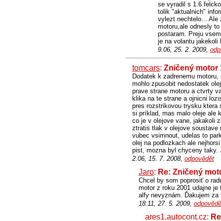
se vyradil s 1.6 felck
tolik "aktualnich" in
vylezt nechtelo... Ale
motoru,ale odnesly to 
postaram. Preju vsem
je na volantu jakekoli 
9.06, 25. 2. 2009,
odp
tomcars
:
Zničený motor 
Dodatek k zadrenemu motoru, de
mohlo zpusobit nedostatek ole
prave strane motoru a ctvrty va
klika na te strane a ojnicni lo
pres rozstrikovou trysku ktera 
si príklad, mas malo oleje ale
co je v olejove vane, jakakoli 
ztratis tlak v olejove soustave 
vubec vsimnout, udelas to park
olej na podlozkach ale nejhorsi
pist, mozna byl chyceny taky. J
2.06, 15. 7. 2008,
odpovědět
Jaro
:
Re: Zničený moto
Chcel by som poprosiť o rad
motor z roku 2001 udajne je 
alfy nevyznám. Ďakujem za r
18.11, 27. 5. 2009,
odpovědě
ares1.autocont.cz:
Re