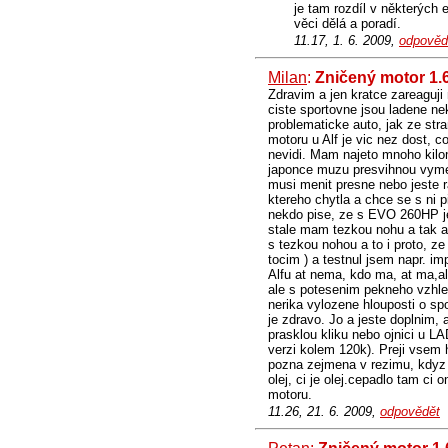
je tam rozdíl v některých e
věci dělá a poradí.
11.17, 1. 6. 2009,
odpověd
Milan
:
Zničený motor 1.
Zdravim a jen kratce zareaguji 
ciste sportovne jsou ladene nek
problematicke auto, jak ze str
motoru u Alf je vic nez dost, 
nevidi. Mam najeto mnoho kilom
japonce muzu presvihnou vymenu
musi menit presne nebo jeste ra
ktereho chytla a chce se s ni p
nekdo pise, ze s EVO 260HP jezd
stale mam tezkou nohu a tak an
s tezkou nohou a to i proto, ze
tocim ) a testnul jsem napr. i
Alfu at nema, kdo ma, at ma,al
ale s potesenim pekneho vzhled
nerika vylozene hlouposti o sp
je zdravo. Jo a jeste doplnim,
prasklou kliku nebo ojnici u L
verzi kolem 120k). Preji vsem
pozna zejmena v rezimu, kdyz h
olej, ci je olej.cepadlo tam ci
motoru.
11.26, 21. 6. 2009,
odpovědět