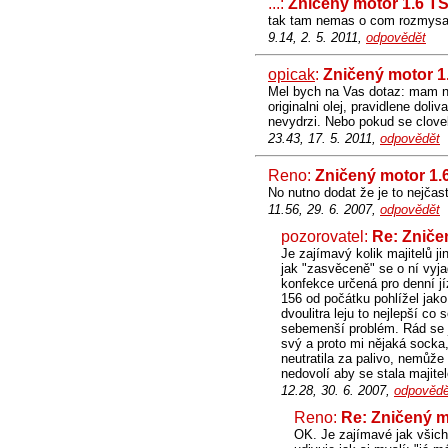
...:
Zničený motor 1.6 T
tak tam nemas o com rozmysa
9.14, 2. 5. 2011,
odpovědět
opicak
:
Zničený motor 1
Mel bych na Vas dotaz: mam na
originalni olej, pravidlene dol
nevydrzi. Nebo pokud se clovek
23.43, 17. 5. 2011,
odpovědět
Reno:
Zničený motor 1.
No nutno dodat že je to nejčast
11.56, 29. 6. 2007,
odpovědět
pozorovatel:
Re: Zniče
Je zajímavý kolik majitelů j
jak "zasvěceně" se o ní vyjadř
konfekce určená pro denní jí
156 od počátku pohlížel jak
dvoulitra leju to nejlepší c
sebemenší problém. Rád se j
svý a proto mi nějaká socka,
neutratila za palivo, nemůže 
nedovolí aby se stala majit
12.28, 30. 6. 2007,
odpovědě
Reno:
Re: Zničený m
OK. Je zajímavé jak všich