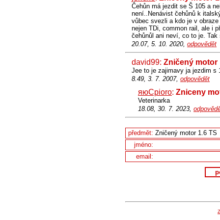
Čehůn má jezdit se Š 105 a nek
není..Nenávist čehůnů k itals
vůbec svezli a kdo je v obraze 
nejen TDi, common rail, ale i p
čehůnůl ani neví, co to je. Tak 
20.07, 5. 10. 2020,
odpovědět
david99:
Zničený motor 
Jee to je zajimavy ja jezdim s 1.
8.49, 3. 7. 2007,
odpovědět
яюCpioro
:
Zniceny mot
Veterinarka
18.08, 30. 7. 2023,
odpovědě
předmět:
jméno:
email:
p
Z