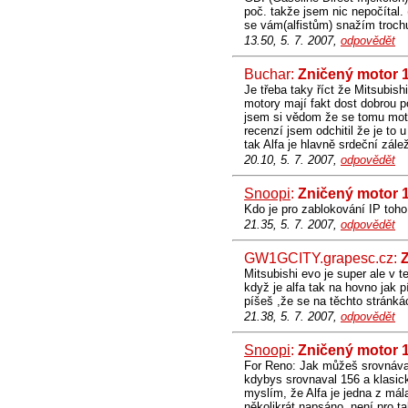
poč. takže jsem nic nepočítal. 
se vám(alfistům) snažím trochu 
13.50, 5. 7. 2007,
odpovědět
Buchar:
Zničený motor 1
Je třeba taky říct že Mitsubish
motory mají fakt dost dobrou p
jsem si vědom že se tomu mot
recenzí jsem odchitil že je to
tak Alfa je hlavně srdeční zálež
20.10, 5. 7. 2007,
odpovědět
Snoopi
:
Zničený motor 1
Kdo je pro zablokování IP to
21.35, 5. 7. 2007,
odpovědět
GW1GCITY.grapesc.cz:
Mitsubishi evo je super ale v t
když je alfa tak na hovno jak 
píšeš ,že se na těchto stránkác
21.38, 5. 7. 2007,
odpovědět
Snoopi
:
Zničený motor 1
For Reno: Jak můžeš srovnávat 
kdybys srovnaval 156 a klasick
myslím, že Alfa je jedna z mál
několikrát napsáno, není pro t