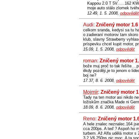
Kappou 2.0 T 5V......162 KW.
moje auto stálo zlomek tvéh
12.49, 1. 5. 2008,
odpovědět
Audi:
Zničený motor 1.6
celkom sranda, kedysi sa tu ha
o zadieraní motorov tam skoro n
klub, slavny Strawberry vyhla
príspevku chcel kupit motor, pr
15.09, 1. 5. 2008,
odpovědět
roman:
Zničený motor 1
bože muj proč to tak řešíte....
ěkdy později,je to jenom o lidec
boj ne?
17.37, 8. 6. 2008,
odpovědět
Mojmír
:
Zničený motor 1
Tady na ten motor asi nikdo ne
ložiskům značka Made ni Ger
18.09, 8. 6. 2008,
odpovědět
Reno:
Zničený motor 1.
A hele znalec neznalec.164 js
cca 200ps. A teď ? Aspoň ho m
turbem. Až Alfa udělá motor s 
3,2 V6 250ps nic moc. A ta s