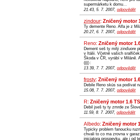
supermárketu k domu...
21.43, 5. 7. 2007,
odpovědět
zindour
:
Zničený motor 
Ty demente Reno. Alfa je z Mi
20.27, 6. 7. 2007,
odpovědět
Reno:
Zničený motor 1.
Dement seš ty milý zinďuore pi
v Itálii. Včetně vašich sralfiče
Škoda v ČR, vyrábí v Miláně. A
((((-:
13.39, 7. 7. 2007,
odpovědět
frosty
:
Zničený motor 1.
Debile Reno skús sa podívat n
15.08, 7. 7. 2007,
odpovědět
R:
Zničený motor 1.6 T
Debil jseš ty ty zmrde ze Šlov
11.59, 8. 7. 2007,
odpovědět
Albedo:
Zničený motor 1
Typicky problem fanoucku ruzn
chvali to co ma zrovna v gara
iniciatora prospevku, ale i od 