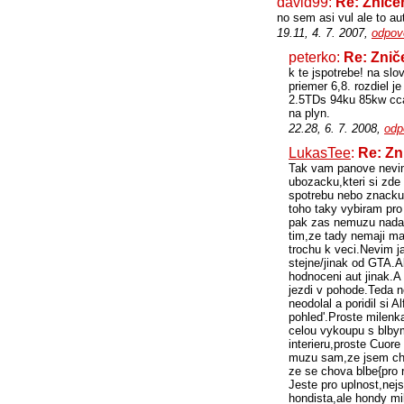
david99:
Re: Zniče
no sem asi vul ale to au
19.11, 4. 7. 2007,
odpov
peterko:
Re: Znič
k te jspotrebe! na sl
priemer 6,8. rozdiel 
2.5TDs 94ku 85kw cca
na plyn.
22.28, 6. 7. 2008,
odp
LukasTee
:
Re: Zn
Tak vam panove nevim,
ubozacku,kteri si zde 
spotrebu nebo znacku.
toho taky vybiram pro
pak zas nemuzu nadava
tim,ze tady nemaji maj
trochu k veci.Nevim j
stejne/jinak od GTA.A
hodnoceni aut jinak.A
jezdi v pohode.Teda n
neodolal a poridil si 
pohled'.Proste milenka
celou vykoupu s blbym
interieru,proste Cuor
muzu sam,ze jsem cht
ze se chova blbe{pro 
Jeste pro uplnost,nejs
hondista,ale hondy mi