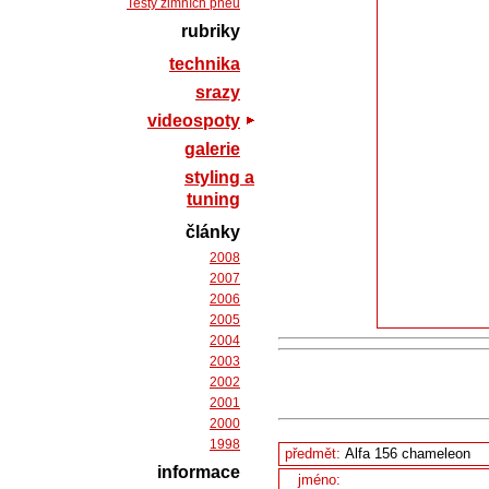
Testy zimních pneu
rubriky
technika
srazy
videospoty
galerie
styling a
tuning
články
2008
2007
2006
2005
2004
2003
2002
2001
2000
1998
předmět:
informace
jméno: