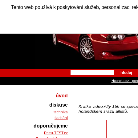
Alfa Ro
Tento web používá k poskytování služeb, personalizaci re
hledej
Heureka.cz - por
úvod
diskuse
Krátké video Alfy 156 se spec
holandském srazu alfistů.
technika
tlachání
doporučujeme
Pneu-TEST.cz