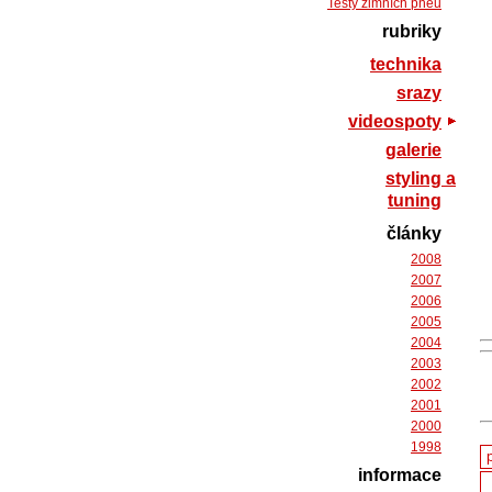
Testy zimních pneu
rubriky
technika
srazy
videospoty
galerie
styling a
tuning
články
2008
2007
2006
2005
2004
2003
2002
2001
2000
1998
informace