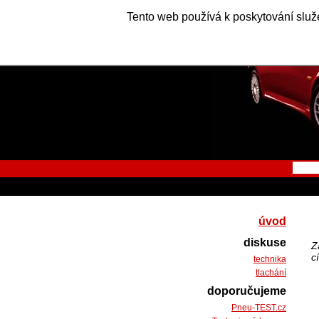
Tento web používá k poskytování služe
úvod
diskuse
Z
c
technika
tlachání
doporučujeme
Pneu-TEST.cz