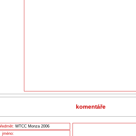
komentáře
předmět:
jméno: