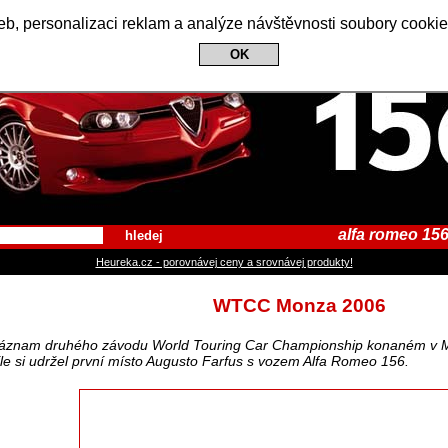
Alfa Romeo 156 Club
b, personalizaci reklam a analýze návštěvnosti soubory cookie
OK
alfa romeo 156
hledej
Heureka.cz - porovnávej ceny a srovnávej produkty!
WTCC Monza 2006
áznam druhého závodu World Touring Car Championship konaném v M
íle si udržel první místo Augusto Farfus s vozem Alfa Romeo 156.